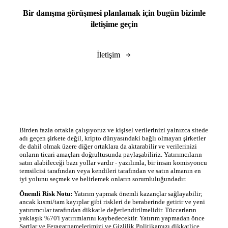
Bir danışma görüşmesi planlamak için bugün bizimle
iletişime geçin
İletişim
Birden fazla ortakla çalışıyoruz ve kişisel verilerinizi yalnızca sitede
adı geçen şirkete değil, kripto dünyasındaki bağlı olmayan şirketler
de dahil olmak üzere diğer ortaklara da aktarabilir ve verilerinizi
onların ticari amaçları doğrultusunda paylaşabiliriz. Yatırımcıların
satın alabileceği bazı yollar vardır - yazılımla, bir insan komisyoncu
temsilcisi tarafından veya kendileri tarafından ve satın almanın en
iyi yolunu seçmek ve belirlemek onların sorumluluğundadır.
Önemli Risk Notu:
Yatırım yapmak önemli kazançlar sağlayabilir;
ancak kısmi/tam kayıplar gibi riskleri de beraberinde getirir ve yeni
yatırımcılar tarafından dikkatle değerlendirilmelidir. Tüccarların
yaklaşık %70'i yatırımlarını kaybedecektir. Yatırım yapmadan önce
Şartlar ve Feragatnamelerimizi ve Gizlilik Politikamızı dikkatlice