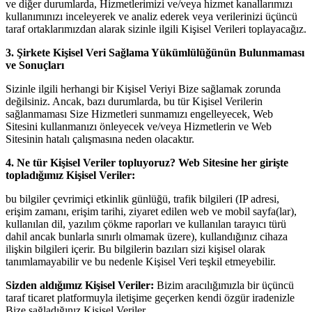
ve diğer durumlarda, Hizmetlerimizi ve/veya hizmet kanallarımızı
kullanımınızı inceleyerek ve analiz ederek veya verilerinizi üçüncü
taraf ortaklarımızdan alarak sizinle ilgili Kişisel Verileri toplayacağız.
3. Şirkete Kişisel Veri Sağlama Yükümlülüğünün Bulunmaması
ve Sonuçları
Sizinle ilgili herhangi bir Kişisel Veriyi Bize sağlamak zorunda
değilsiniz. Ancak, bazı durumlarda, bu tür Kişisel Verilerin
sağlanmaması Size Hizmetleri sunmamızı engelleyecek, Web
Sitesini kullanmanızı önleyecek ve/veya Hizmetlerin ve Web
Sitesinin hatalı çalışmasına neden olacaktır.
4. Ne tür Kişisel Veriler topluyoruz? Web Sitesine her girişte
topladığımız Kişisel Veriler:
bu bilgiler çevrimiçi etkinlik günlüğü, trafik bilgileri (IP adresi,
erişim zamanı, erişim tarihi, ziyaret edilen web ve mobil sayfa(lar),
kullanılan dil, yazılım çökme raporları ve kullanılan tarayıcı türü
dahil ancak bunlarla sınırlı olmamak üzere), kullandığınız cihaza
ilişkin bilgileri içerir. Bu bilgilerin bazıları sizi kişisel olarak
tanımlamayabilir ve bu nedenle Kişisel Veri teşkil etmeyebilir.
Sizden aldığımız Kişisel Veriler:
Bizim aracılığımızla bir üçüncü
taraf ticaret platformuyla iletişime geçerken kendi özgür iradenizle
Bize sağladığınız Kişisel Veriler.