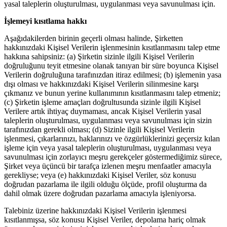
yasal taleplerin oluşturulması, uygulanması veya savunulması için.
İşlemeyi kısıtlama hakkı
Aşağıdakilerden birinin geçerli olması halinde, Şirketten
hakkınızdaki Kişisel Verilerin işlenmesinin kısıtlanmasını talep etme
hakkına sahipsiniz: (a) Şirketin sizinle ilgili Kişisel Verilerin
doğruluğunu teyit etmesine olanak tanıyan bir süre boyunca Kişisel
Verilerin doğruluğuna tarafınızdan itiraz edilmesi; (b) işlemenin yasa
dışı olması ve hakkınızdaki Kişisel Verilerin silinmesine karşı
çıkmanız ve bunun yerine kullanımının kısıtlanmasını talep etmeniz;
(c) Şirketin işleme amaçları doğrultusunda sizinle ilgili Kişisel
Verilere artık ihtiyaç duymaması, ancak Kişisel Verilerin yasal
taleplerin oluşturulması, uygulanması veya savunulması için sizin
tarafınızdan gerekli olması; (d) Sizinle ilgili Kişisel Verilerin
işlenmesi, çıkarlarınızı, haklarınızı ve özgürlüklerinizi geçersiz kılan
işleme için veya yasal taleplerin oluşturulması, uygulanması veya
savunulması için zorlayıcı meşru gerekçeler göstermediğimiz sürece,
Şirket veya üçüncü bir tarafça izlenen meşru menfaatler amacıyla
gerekliyse; veya (e) hakkınızdaki Kişisel Veriler, söz konusu
doğrudan pazarlama ile ilgili olduğu ölçüde, profil oluşturma da
dahil olmak üzere doğrudan pazarlama amacıyla işleniyorsa.
Talebiniz üzerine hakkınızdaki Kişisel Verilerin işlenmesi
kısıtlanmışsa, söz konusu Kişisel Veriler, depolama hariç olmak