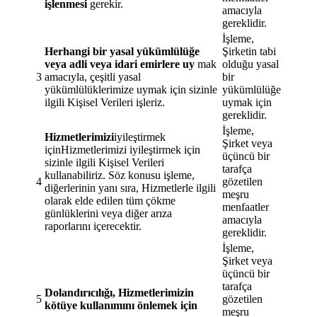
işlenmesi
gerekir.
amacıyla
gereklidir.
İşleme,
Herhangi bir yasal yükümlülüğe
Şirketin tabi
veya adli veya idari emirlere uy
mak
olduğu yasal
3
amacıyla, çeşitli yasal
bir
yükümlülüklerimize uymak için sizinle
yükümlülüğe
ilgili Kişisel Verileri işleriz.
uymak için
gereklidir.
İşleme,
Hizmetlerimizi
iyileştirmek
Şirket veya
içinHizmetlerimizi iyileştirmek için
üçüncü bir
sizinle ilgili Kişisel Verileri
tarafça
kullanabiliriz. Söz konusu işleme,
4
gözetilen
diğerlerinin yanı sıra, Hizmetlerle ilgili
meşru
olarak elde edilen tüm çökme
menfaatler
günlüklerini veya diğer arıza
amacıyla
raporlarını içerecektir.
gereklidir.
İşleme,
Şirket veya
üçüncü bir
tarafça
Dolandırıcılığı, Hizmetlerimizin
5
gözetilen
kötüye kullanımını önlemek için
meşru