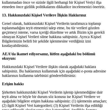
kullanmadan önce ve sizinle ilgili herhangi bir Kişisel Veriyi ifşa
etmeden önce gizlilik politikalarını dikkatlice incelemenizi öneririz.
13. Hakkınızdaki Kişisel Verilere İlişkin Haklarınız
Genel olarak, hakkınızdaki Kişisel Verilerin tarafımızca toplanıp
toplanmadığını teyit etmemizi talep etme, bu tür verileri gözden
geçirmeyi isteme, varsa içeriği düzeltme ve artık Bizim için gerekli
olmayan Kişisel Verileri silme hakkına sahipsiniz. Ayrıca Kişisel
Bilgilerinizin belirli bir şekilde işlenmesine verdiğiniz izni
kısıtlayabilirsiniz.
AEA’da ikamet ediyorsanız, lütfen aşağıdaki bu bölümü
okuyun:
Hakkınızdaki Kişisel Verilere ilişkin olarak aşağıdaki haklara
sahipsiniz. Bu haklarınızı kullanmak için aşağıdaki e-posta adresine
haklarınızı kullanma talebinizi gönderebilirsiniz:
Erişim hakkı
Şirketten hakkınızdaki Kişisel Verilerin işlenip işlenmediğine dair
teyit alma ve böyle bir durum söz konusu ise Kişisel Verilere ve
aşağıdaki bilgilere erişim hakkına sahipsiniz: (1) işlemenin amaçları;
(2) ilgili Kişisel Veri kategorileri; (3) Kişisel Verilerin ifşa edildiği
veya edileceği alıcılar veya alıcı kategorileri, özellikle Avrupa