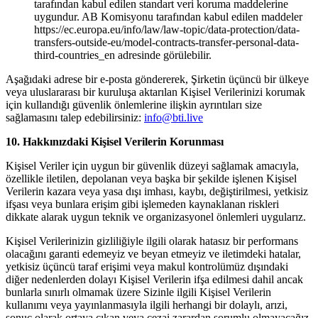
tarafından kabul edilen standart veri koruma maddelerine
uygundur. AB Komisyonu tarafından kabul edilen maddeler
https://ec.europa.eu/info/law/law-topic/data-protection/data-
transfers-outside-eu/model-contracts-transfer-personal-data-
third-countries_en adresinde görülebilir.
Aşağıdaki adrese bir e-posta göndererek, Şirketin üçüncü bir ülkeye
veya uluslararası bir kuruluşa aktarılan Kişisel Verilerinizi korumak
için kullandığı güvenlik önlemlerine ilişkin ayrıntıları size
sağlamasını talep edebilirsiniz:
info@bti.live
10. Hakkınızdaki Kişisel Verilerin Korunması
Kişisel Veriler için uygun bir güvenlik düzeyi sağlamak amacıyla,
özellikle iletilen, depolanan veya başka bir şekilde işlenen Kişisel
Verilerin kazara veya yasa dışı imhası, kaybı, değiştirilmesi, yetkisiz
ifşası veya bunlara erişim gibi işlemeden kaynaklanan riskleri
dikkate alarak uygun teknik ve organizasyonel önlemleri uygularız.
Kişisel Verilerinizin gizliliğiyle ilgili olarak hatasız bir performans
olacağını garanti edemeyiz ve beyan etmeyiz ve iletimdeki hatalar,
yetkisiz üçüncü taraf erişimi veya makul kontrolümüz dışındaki
diğer nedenlerden dolayı Kişisel Verilerin ifşa edilmesi dahil ancak
bunlarla sınırlı olmamak üzere Sizinle ilgili Kişisel Verilerin
kullanımı veya yayınlanmasıyla ilgili herhangi bir dolaylı, arızi,
sonuç olarak ortaya çıkan veya cezai zarardan sorumlu olmayacağız.