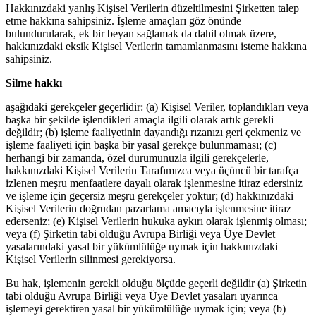
Hakkınızdaki yanlış Kişisel Verilerin düzeltilmesini Şirketten talep
etme hakkına sahipsiniz. İşleme amaçları göz önünde
bulundurularak, ek bir beyan sağlamak da dahil olmak üzere,
hakkınızdaki eksik Kişisel Verilerin tamamlanmasını isteme hakkına
sahipsiniz.
Silme hakkı
aşağıdaki gerekçeler geçerlidir: (a) Kişisel Veriler, toplandıkları veya
başka bir şekilde işlendikleri amaçla ilgili olarak artık gerekli
değildir; (b) işleme faaliyetinin dayandığı rızanızı geri çekmeniz ve
işleme faaliyeti için başka bir yasal gerekçe bulunmaması; (c)
herhangi bir zamanda, özel durumunuzla ilgili gerekçelerle,
hakkınızdaki Kişisel Verilerin Tarafımızca veya üçüncü bir tarafça
izlenen meşru menfaatlere dayalı olarak işlenmesine itiraz edersiniz
ve işleme için geçersiz meşru gerekçeler yoktur; (d) hakkınızdaki
Kişisel Verilerin doğrudan pazarlama amacıyla işlenmesine itiraz
ederseniz; (e) Kişisel Verilerin hukuka aykırı olarak işlenmiş olması;
veya (f) Şirketin tabi olduğu Avrupa Birliği veya Üye Devlet
yasalarındaki yasal bir yükümlülüğe uymak için hakkınızdaki
Kişisel Verilerin silinmesi gerekiyorsa.
Bu hak, işlemenin gerekli olduğu ölçüde geçerli değildir (a) Şirketin
tabi olduğu Avrupa Birliği veya Üye Devlet yasaları uyarınca
işlemeyi gerektiren yasal bir yükümlülüğe uymak için; veya (b)