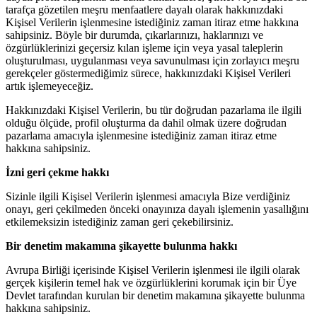
tarafça gözetilen meşru menfaatlere dayalı olarak hakkınızdaki
Kişisel Verilerin işlenmesine istediğiniz zaman itiraz etme hakkına
sahipsiniz. Böyle bir durumda, çıkarlarınızı, haklarınızı ve
özgürlüklerinizi geçersiz kılan işleme için veya yasal taleplerin
oluşturulması, uygulanması veya savunulması için zorlayıcı meşru
gerekçeler göstermediğimiz sürece, hakkınızdaki Kişisel Verileri
artık işlemeyeceğiz.
Hakkınızdaki Kişisel Verilerin, bu tür doğrudan pazarlama ile ilgili
olduğu ölçüde, profil oluşturma da dahil olmak üzere doğrudan
pazarlama amacıyla işlenmesine istediğiniz zaman itiraz etme
hakkına sahipsiniz.
İzni geri çekme hakkı
Sizinle ilgili Kişisel Verilerin işlenmesi amacıyla Bize verdiğiniz
onayı, geri çekilmeden önceki onayınıza dayalı işlemenin yasallığını
etkilemeksizin istediğiniz zaman geri çekebilirsiniz.
Bir denetim makamına şikayette bulunma hakkı
Avrupa Birliği içerisinde Kişisel Verilerin işlenmesi ile ilgili olarak
gerçek kişilerin temel hak ve özgürlüklerini korumak için bir Üye
Devlet tarafından kurulan bir denetim makamına şikayette bulunma
hakkına sahipsiniz.