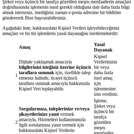
Şirket veya üçüncü bir tarafça gözetilen meşru menfaatlerin amaçları
doğrultusunda işlemenin nasıl gerekli olduğuna dair daha fazla bilgi
almak isterseniz, istediğiniz zaman e-posta adresine bir bildirim
göndererek Bize başvurabilirsiniz.
Aşağıdaki liste, hakkınızdaki Kişisel Verileri işleyebileceğimiz
amaçları ve bu tür işlemlerin yasal dayanağını özetlemektedir:
Yasal
Amaç
Dayanak
Kişisel
Dijitale yaklaşmak amacıyla
Verilerinizin
bilgilerinizi isteğiniz üzerine üçüncü
bir veya
taraflara sunmak
için, özellikle talep
daha fazla
1
etmeniz halinde, ticaret üçüncü
özel amaç
taraflara sunmak amacıyla hakkınızda
için
Kişisel Veri toplayabilir.
işlenmesine
izin verdiniz.
İşleme,
Şirket veya
Sorgularınıza, taleplerinize ve/veya
üçüncü bir
şikayetlerinize yanıt
vermek
tarafça
amacıyla, Hizmetleri kullanımınızla
2
gözetilen
ilgili sorularınıza yanıt vermek için
meşru
hakkınızdaki Kişisel Verilerin
menfaatler