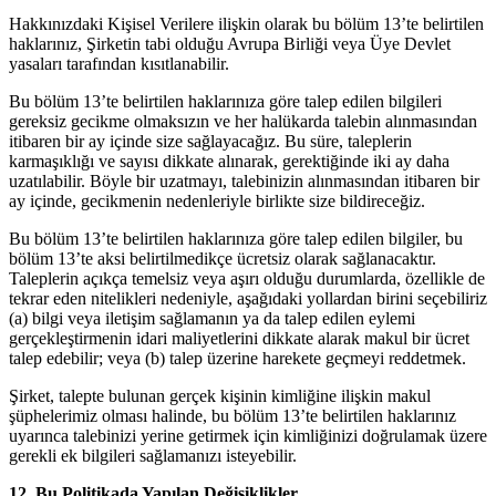
Hakkınızdaki Kişisel Verilere ilişkin olarak bu bölüm 13’te belirtilen
haklarınız, Şirketin tabi olduğu Avrupa Birliği veya Üye Devlet
yasaları tarafından kısıtlanabilir.
Bu bölüm 13’te belirtilen haklarınıza göre talep edilen bilgileri
gereksiz gecikme olmaksızın ve her halükarda talebin alınmasından
itibaren bir ay içinde size sağlayacağız. Bu süre, taleplerin
karmaşıklığı ve sayısı dikkate alınarak, gerektiğinde iki ay daha
uzatılabilir. Böyle bir uzatmayı, talebinizin alınmasından itibaren bir
ay içinde, gecikmenin nedenleriyle birlikte size bildireceğiz.
Bu bölüm 13’te belirtilen haklarınıza göre talep edilen bilgiler, bu
bölüm 13’te aksi belirtilmedikçe ücretsiz olarak sağlanacaktır.
Taleplerin açıkça temelsiz veya aşırı olduğu durumlarda, özellikle de
tekrar eden nitelikleri nedeniyle, aşağıdaki yollardan birini seçebiliriz
(a) bilgi veya iletişim sağlamanın ya da talep edilen eylemi
gerçekleştirmenin idari maliyetlerini dikkate alarak makul bir ücret
talep edebilir; veya (b) talep üzerine harekete geçmeyi reddetmek.
Şirket, talepte bulunan gerçek kişinin kimliğine ilişkin makul
şüphelerimiz olması halinde, bu bölüm 13’te belirtilen haklarınız
uyarınca talebinizi yerine getirmek için kimliğinizi doğrulamak üzere
gerekli ek bilgileri sağlamanızı isteyebilir.
12. Bu Politikada Yapılan Değişiklikler