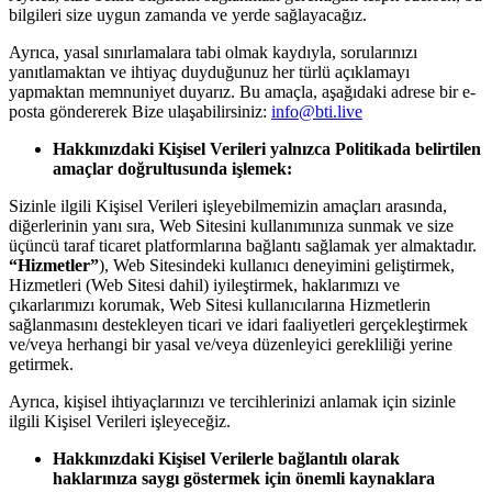
bilgileri size uygun zamanda ve yerde sağlayacağız.
Ayrıca, yasal sınırlamalara tabi olmak kaydıyla, sorularınızı
yanıtlamaktan ve ihtiyaç duyduğunuz her türlü açıklamayı
yapmaktan memnuniyet duyarız. Bu amaçla, aşağıdaki adrese bir e-
posta göndererek Bize ulaşabilirsiniz:
info@bti.live
Hakkınızdaki Kişisel Verileri yalnızca Politikada belirtilen
amaçlar doğrultusunda işlemek:
Sizinle ilgili Kişisel Verileri işleyebilmemizin amaçları arasında,
diğerlerinin yanı sıra, Web Sitesini kullanımınıza sunmak ve size
üçüncü taraf ticaret platformlarına bağlantı sağlamak yer almaktadır.
“Hizmetler”
), Web Sitesindeki kullanıcı deneyimini geliştirmek,
Hizmetleri (Web Sitesi dahil) iyileştirmek, haklarımızı ve
çıkarlarımızı korumak, Web Sitesi kullanıcılarına Hizmetlerin
sağlanmasını destekleyen ticari ve idari faaliyetleri gerçekleştirmek
ve/veya herhangi bir yasal ve/veya düzenleyici gerekliliği yerine
getirmek.
Ayrıca, kişisel ihtiyaçlarınızı ve tercihlerinizi anlamak için sizinle
ilgili Kişisel Verileri işleyeceğiz.
Hakkınızdaki Kişisel Verilerle bağlantılı olarak
haklarınıza saygı göstermek için önemli kaynaklara