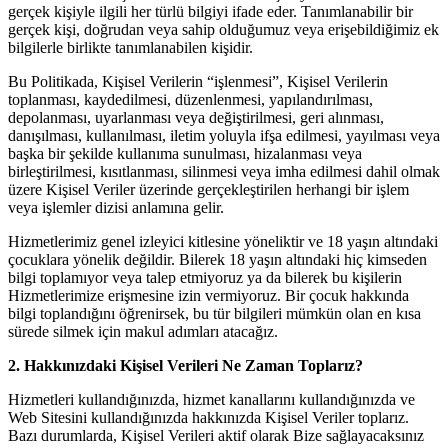
gerçek kişiyle ilgili her türlü bilgiyi ifade eder. Tanımlanabilir bir
gerçek kişi, doğrudan veya sahip olduğumuz veya erişebildiğimiz ek
bilgilerle birlikte tanımlanabilen kişidir.
Bu Politikada, Kişisel Verilerin “işlenmesi”, Kişisel Verilerin
toplanması, kaydedilmesi, düzenlenmesi, yapılandırılması,
depolanması, uyarlanması veya değiştirilmesi, geri alınması,
danışılması, kullanılması, iletim yoluyla ifşa edilmesi, yayılması veya
başka bir şekilde kullanıma sunulması, hizalanması veya
birleştirilmesi, kısıtlanması, silinmesi veya imha edilmesi dahil olmak
üzere Kişisel Veriler üzerinde gerçekleştirilen herhangi bir işlem
veya işlemler dizisi anlamına gelir.
Hizmetlerimiz genel izleyici kitlesine yöneliktir ve 18 yaşın altındaki
çocuklara yönelik değildir. Bilerek 18 yaşın altındaki hiç kimseden
bilgi toplamıyor veya talep etmiyoruz ya da bilerek bu kişilerin
Hizmetlerimize erişmesine izin vermiyoruz. Bir çocuk hakkında
bilgi toplandığını öğrenirsek, bu tür bilgileri mümkün olan en kısa
sürede silmek için makul adımları atacağız.
2. Hakkınızdaki Kişisel Verileri Ne Zaman Toplarız?
Hizmetleri kullandığınızda, hizmet kanallarını kullandığınızda ve
Web Sitesini kullandığınızda hakkınızda Kişisel Veriler toplarız.
Bazı durumlarda, Kişisel Verileri aktif olarak Bize sağlayacaksınız