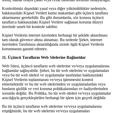
Kontrolümüz dışındaki yasal veya diğer yükümlülükler nedeniyle,
hakkınızdaki Kişisel Verileri kamu makamları gibi üçüncü taraflara
aktarmamız gerekebilir. Bu gibi durumlarda, söz konusu üçüncü
taraflarca hakkınızdaki Kişisel Verilere sağlanan koruma düzeyi
üzerinde sınırlı bir kontrole sahibiz.
Kişisel Verilerin internet üzerinden herhangi bir şekilde aktarılması
tam olarak güvence altına alınamaz. Bu nedenle Şirket, internet
üzerinden Tarafımıza aktarıldığında sizinle ilgili Kişisel Verilerin
korunmasını garanti edemez.
11. Üçüncü Tarafların Web Sitelerine Bağlantılar
Web Sitesi, üçüncü tarafların web sitelerine ve/veya uygulamalarına
bağlantılar sağlayabilir. Şirket, bu tür web sitelerini ve uygulamaları
veya bu tür web siteleri ve uygulamalar tarafından hakkınızdaki
Kişisel Verilerin toplanmasını ve/veya işlenmesini kontrol
etmemektedir ve bu tür web sitelerinden ve uygulamalardan veya
bunların gizlilik ve veri koruma politikalarından ve faaliyetlerinden
sorumlu değiliz. Bu Politika, bu tür web siteleri ve/veya uygulamalar
aracılığıyla gerçekleştirilen herhangi bir işlem için geçerli değildir.
Bu tür üçüncü tarafların web sitelerine ve/veya uygulamalarına
eriştiğinizde, bu tür web sitelerini ve/veya uygulamaları