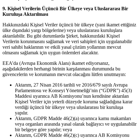
9. Kişisel Verilerin Üçüncü Bir Ülkeye veya Uluslararası Bir
Kuruluşa Aktarılması
Hakkınızdaki Kişisel Veriler üçüncü bir ülkeye (yani ikamet ettiğiniz
ülke dışındaki yargı bölgelerine) veya uluslararası kuruluşlara
aktarılabilir. Bu gibi durumlarda Şirket, hakkınızdaki Kişisel
Verilerin korunmasını sağlamak ve veri sahipleri için uygulanabilir
veri sahibi haklarının ve etkili yasal çözüm yollarının mevcut
olmasını sağlamak için uygun önlemleri alacaktır.
EEA’da (Avrupa Ekonomik Alanı) ikamet ediyorsanız,
aşağıdakilerden herhangi birinin karşılanması durumunda bu
güvencelerin ve korumanın mevcut olacağını lütfen unutmayın:
Aktarım, 27 Nisan 2016 tarihli ve 2016/679 sayılı Avrupa
Parlamentosu ve Konseyi Yönetmeliği’nin (“GDPR”) 45(3)
Maddesi uyarınca AB Komisyonu’nun kendisine aktarılan
Kişisel Veriler için yeterli düzeyde koruma sağladığına karar
verdiği üçüncü bir ülkeye veya uluslararası bir kuruluşa
yapılır.
Aktarım, GDPR Madde 46(2)(a) uyarınca kamu makamları
veya organları arasında yasal olarak bağlayıcı ve uygulanabilir
bir belgeye göre yapılır; veya
Aktarım, GDPR Madde 46(2)(c) uyarınca AB Komisyonu