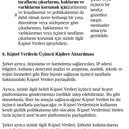
tarafların çıkarlarını, haklarını ve
üçüncü bir
varlıklarını korumak için
Şartlarımız
tarafça
ve koşullarımız ve politikalarımız da
8
gözetilen
dahil olmak üzere herhangi bir yasa,
meşru
düzenleme veya sözleşmeye göre
menfaatler
çıkarlarımızı, haklarımızı ve
amacıyla
varlıklarımızı veya üçüncü tarafların
gereklidir.
çıkarlarını korumak için sizinle ilgili
Kişisel Verileri işleyebiliriz.
6. Kişisel Verilerin Üçüncü Kişilere Aktarılması
Şirket ayrıca, depolama ve barındırma sağlayıcıları, IP adresi
bilgileri, kullanıcı deneyimi analizi ve araştırma, analitik, teknik ve
teşhis hizmetleri gibi Bize hizmet sağlayan üçüncü taraflarla
hakkınızdaki Kişisel Verileri paylaşabilir.
Ayrıca, sizinle ilgili belirli Kişisel Verileri üçüncü taraf ticaret
platformlarına göndermemizi özellikle talep edebilirsiniz. Bu gibi
durumlarda, Bize bu amaçla sağlayacağınız Kişisel Verileri bu tür
üçüncü taraflarla paylaşacağız ve Kişisel Verilerinizin kullanımı
kendi gizlilik politikalarına tabi olacaktır. Kişisel Verilerinizi birden
fazla üçüncü taraf ticaret platformuyla paylaşabiliriz.
Şirket ayrıca sizinle ilgili Kişisel Verileri, Şirketin kullanıcılarına