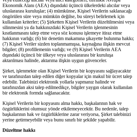
Ekonomik Alanı (AEA) dışındaki üçüncü ülkelerdeki alıcılar veya
uluslararası kuruluşlar; (4) mümkünse, Kişisel Verilerin saklanacağı
öngörülen süre veya mümkün değilse, bu süreyi belirlemek için
kullanılan kriterler; (5) Şirketten Kişisel Verilerin düzeltilmesini veya
silinmesini ya da hakkınızdaki Kişisel Verilerin işlenmesinin
kısıtlanmasını talep etme veya söz konusu işlemeye itiraz etme
hakkının varlığı; (6) bir denetim makamına şikayette bulunma hakkı;
(7) Kişisel Veriler sizden toplanmamışsa, kaynağına ilişkin mevcut
bilgiler; (8) profillemenin varlığı; ve (9) Kişisel Verilerin AEA
dışındaki üçüncü bir ülkeye veya uluslararası bir kuruluşa
aktarılması halinde, aktarıma ilişkin uygun güvenceler.
Şirket, işlenmekte olan Kişisel Verilerin bir kopyasını sağlayacaktır
ve tarafınızdan talep edilen diğer kopyalar için makul bir ücret talep
edebilir. Talebinizi elektronik yollarla yapmanız halinde ve
tarafınızdan aksi talep edilmedikçe, bilgiler yaygın olarak kullanılan
bir elektronik formda sağlanacaktır.
Kişisel Verilerin bir kopyasını alma hakkı, başkalarının hak ve
özgürlüklerini olumsuz yönde etkilemeyecektir. Bu nedenle, talep
başkalarının hak ve özgürlüklerine zarar veriyorsa, Şirket talebinizi
yerine getirmeyebilir veya bunu sınırlı bir şekilde yapabilir.
Düzeltme hakkı