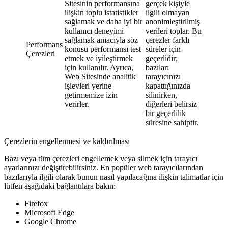
Sitesinin performansına
gerçek kişiyle
ilişkin toplu istatistikler
ilgili olmayan
sağlamak ve daha iyi bir
anonimleştirilmiş
kullanıcı deneyimi
verileri toplar. Bu
sağlamak amacıyla söz
çerezler farklı
Performans
konusu performansı test
süreler için
Çerezleri
etmek ve iyileştirmek
geçerlidir;
için kullanılır. Ayrıca,
bazıları
Web Sitesinde analitik
tarayıcınızı
işlevleri yerine
kapattığınızda
getirmemize izin
silinirken,
verirler.
diğerleri belirsiz
bir geçerlilik
süresine sahiptir.
Çerezlerin engellenmesi ve kaldırılması
Bazı veya tüm çerezleri engellemek veya silmek için tarayıcı
ayarlarınızı değiştirebilirsiniz. En popüler web tarayıcılarından
bazılarıyla ilgili olarak bunun nasıl yapılacağına ilişkin talimatlar için
lütfen aşağıdaki bağlantılara bakın:
Firefox
Microsoft Edge
Google Chrome