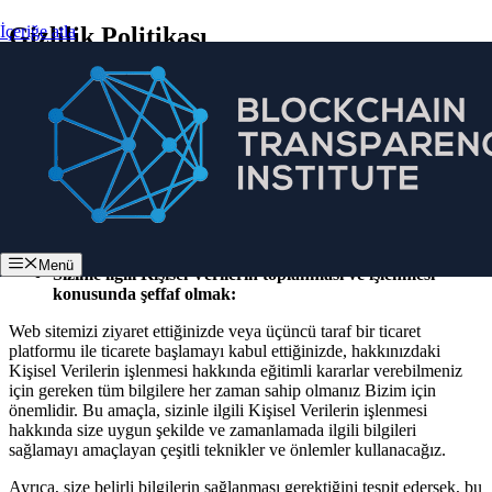
İçeriğe atla
Gizlilik Politikası
Biz (“Biz”, “Bize” veya “Bizim”) Kişisel Verilerinizi ve gizliliğinizi
güvence altına almayı taahhüt ediyoruz.
Bu Gizlilik Politikası, x-bitcoin-club.com web sitesi (
“Web Sitesi”)
ile bağlantılı olarak sağladığınız bilgileri nasıl yönettiğimiz,
topladığımız, sakladığımız ve kullandığımız hakkında sizi
bilgilendirmek için oluşturulmuştur.
Aşağıdaki ilkeleri destekleyeceğiz:
Menü
Sizinle ilgili Kişisel Verilerin toplanması ve işlenmesi
konusunda şeffaf olmak:
Web sitemizi ziyaret ettiğinizde veya üçüncü taraf bir ticaret
platformu ile ticarete başlamayı kabul ettiğinizde, hakkınızdaki
Kişisel Verilerin işlenmesi hakkında eğitimli kararlar verebilmeniz
için gereken tüm bilgilere her zaman sahip olmanız Bizim için
önemlidir. Bu amaçla, sizinle ilgili Kişisel Verilerin işlenmesi
hakkında size uygun şekilde ve zamanlamada ilgili bilgileri
sağlamayı amaçlayan çeşitli teknikler ve önlemler kullanacağız.
Ayrıca, size belirli bilgilerin sağlanması gerektiğini tespit edersek, bu