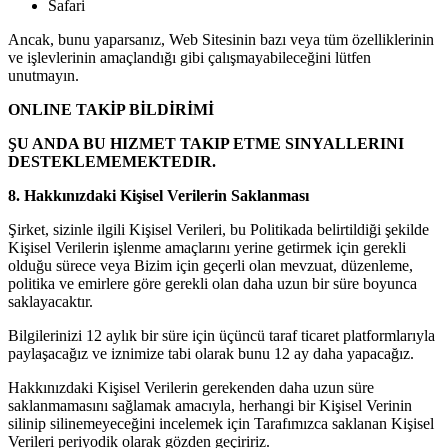
Safari
Ancak, bunu yaparsanız, Web Sitesinin bazı veya tüm özelliklerinin
ve işlevlerinin amaçlandığı gibi çalışmayabileceğini lütfen
unutmayın.
ONLINE TAKİP BİLDİRİMİ
ŞU ANDA BU HIZMET TAKIP ETME SINYALLERINI
DESTEKLEMEMEKTEDIR.
8. Hakkınızdaki Kişisel Verilerin Saklanması
Şirket, sizinle ilgili Kişisel Verileri, bu Politikada belirtildiği şekilde
Kişisel Verilerin işlenme amaçlarını yerine getirmek için gerekli
olduğu sürece veya Bizim için geçerli olan mevzuat, düzenleme,
politika ve emirlere göre gerekli olan daha uzun bir süre boyunca
saklayacaktır.
Bilgilerinizi 12 aylık bir süre için üçüncü taraf ticaret platformlarıyla
paylaşacağız ve iznimize tabi olarak bunu 12 ay daha yapacağız.
Hakkınızdaki Kişisel Verilerin gerekenden daha uzun süre
saklanmamasını sağlamak amacıyla, herhangi bir Kişisel Verinin
silinip silinemeyeceğini incelemek için Tarafımızca saklanan Kişisel
Verileri periyodik olarak gözden geçiririz.