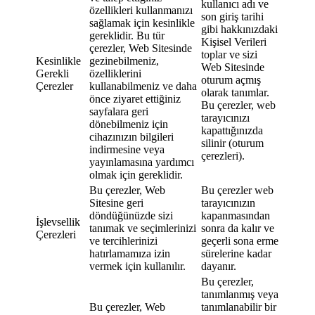
kullanıcı adı ve
özellikleri kullanmanızı
son giriş tarihi
sağlamak için kesinlikle
gibi hakkınızdaki
gereklidir. Bu tür
Kişisel Verileri
çerezler, Web Sitesinde
toplar ve sizi
Kesinlikle
gezinebilmeniz,
Web Sitesinde
Gerekli
özelliklerini
oturum açmış
Çerezler
kullanabilmeniz ve daha
olarak tanımlar.
önce ziyaret ettiğiniz
Bu çerezler, web
sayfalara geri
tarayıcınızı
dönebilmeniz için
kapattığınızda
cihazınızın bilgileri
silinir (oturum
indirmesine veya
çerezleri).
yayınlamasına yardımcı
olmak için gereklidir.
Bu çerezler, Web
Bu çerezler web
Sitesine geri
tarayıcınızın
döndüğünüzde sizi
kapanmasından
İşlevsellik
tanımak ve seçimlerinizi
sonra da kalır ve
Çerezleri
ve tercihlerinizi
geçerli sona erme
hatırlamamıza izin
sürelerine kadar
vermek için kullanılır.
dayanır.
Bu çerezler,
tanımlanmış veya
Bu çerezler, Web
tanımlanabilir bir