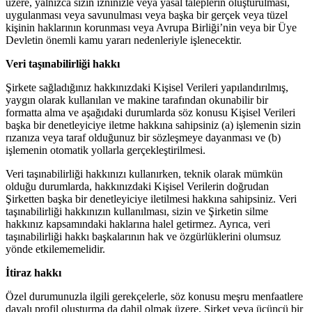
üzere, yalnızca sizin izninizle veya yasal taleplerin oluşturulması,
uygulanması veya savunulması veya başka bir gerçek veya tüzel
kişinin haklarının korunması veya Avrupa Birliği’nin veya bir Üye
Devletin önemli kamu yararı nedenleriyle işlenecektir.
Veri taşınabilirliği hakkı
Şirkete sağladığınız hakkınızdaki Kişisel Verileri yapılandırılmış,
yaygın olarak kullanılan ve makine tarafından okunabilir bir
formatta alma ve aşağıdaki durumlarda söz konusu Kişisel Verileri
başka bir denetleyiciye iletme hakkına sahipsiniz (a) işlemenin sizin
rızanıza veya taraf olduğunuz bir sözleşmeye dayanması ve (b)
işlemenin otomatik yollarla gerçekleştirilmesi.
Veri taşınabilirliği hakkınızı kullanırken, teknik olarak mümkün
olduğu durumlarda, hakkınızdaki Kişisel Verilerin doğrudan
Şirketten başka bir denetleyiciye iletilmesi hakkına sahipsiniz. Veri
taşınabilirliği hakkınızın kullanılması, sizin ve Şirketin silme
hakkınız kapsamındaki haklarına halel getirmez. Ayrıca, veri
taşınabilirliği hakkı başkalarının hak ve özgürlüklerini olumsuz
yönde etkilememelidir.
İtiraz hakkı
Özel durumunuzla ilgili gerekçelerle, söz konusu meşru menfaatlere
dayalı profil oluşturma da dahil olmak üzere, Şirket veya üçüncü bir