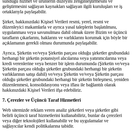
sunduğu hizmet ve ürünlerin düzeyini zenginleştirmesini ve
geliştirmesini sağlayan kaynakları sağlayan ilgili kuruluşları ve iş
ortaklarıyla paylaşabilir.
Şirket, hakkınızdaki Kişisel Verileri resmi, yerel, resmi ve
düzenleyici makamlarla ve ayrıca yasal taleplerin başlatılması,
uygulanması veya savunulması dahil olmak üzere Bizim ve üçüncü
tarafların çıkarlarını, haklarını ve varlıklarını korumak için böyle bir
açıklamanın gerekli olması durumunda paylaşabilir.
Ayrıca, Şirketin ve/veya Şirketin parçası olduğu şirketler grubundaki
herhangi bir şirketin potansiyel alıcılarına veya yatırımcılarına veya
kredi verenlerine veya benzer bir işlem durumunda (Şirketin ve/veya
Şirketin parçası olduğu şirketler grubundaki herhangi bir şirketin
varlıklarının satışı dahil) ve/veya Şirketin ve/veya Şirketin parçası
olduğu şirketler grubundaki herhangi bir şirketin birleşmesi, yeniden
düzenlenmesi, konsolidasyonu veya iflası ile bağlantılı olarak
hakkınızdaki Kişisel Verileri ifşa edebiliriz.
7. Çerezler ve Üçüncü Taraf Hizmetleri
Web sitemizde reklam veren analiz şirketleri veya şirketler gibi
belirli üçüncü taraf hizmetlerini kullanabiliriz, bunlar da çerezleri
veya diğer teknolojileri kullanabilir ve bu uygulamalar ve
sağlayıcılar kendi politikalarına tabidir.