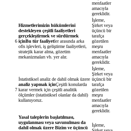
menfaatler
amacıyla
gereklidir.
İşleme,
Hizmetlerimizin hükümlerini
Şirket veya
destekleyen çeşitli faaliyetleri
üçüncü bir
gerçekleştirmek ve sürdürmek
tarafça
6
içinBu tür faaliyet
ler arasında arka
gözetilen
ofis işlevleri, iş geliştirme faaliyetleri,
meşru
stratejik karar alma, gözetim
menfaatler
mekanizmaları vb. yer alır.
amacıyla
gereklidir.
İşleme,
Şirket veya
İstatistiksel analiz de dahil olmak üzere
üçüncü bir
analiz yapmak için
Çeşitli konularda
tarafça
7
karar vermek için çeşitli analitik
gözetilen
ölçümler (istatistiksel olanlar da dahil)
meşru
kullanıyoruz.
menfaatler
amacıyla
gereklidir.
Yasal taleplerin başlatılması,
uygulanması veya savunulması da
İşleme,
dahil olmak üzere Bizim ve üçüncü
Şirket veya