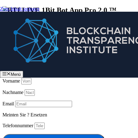
Zum Inhalt springen
Bit Bot App Pro 2.0 ™
Wählen Sie uns für schnelles und
effizientes Krypto-Auto-Trading
Bit Bot App Pro 2.0 ™ –
Weltweit führend
im KI-gestützten Krypto-Handel
Menü
Vorname
Nachname
Email
Meinten Sie
?
Ersetzen
Telefonnummer