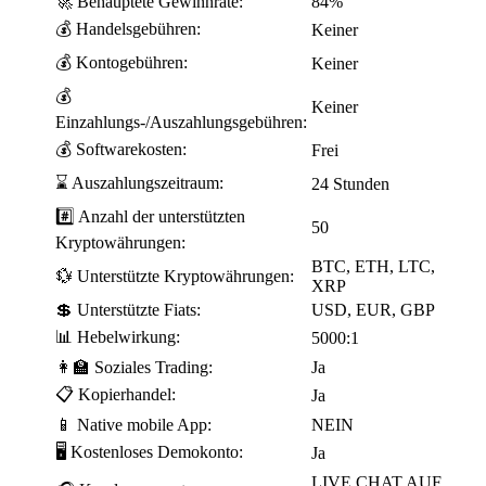
🚀 Behauptete Gewinnrate:
84%
💰 Handelsgebühren:
Keiner
💰 Kontogebühren:
Keiner
💰
Keiner
Einzahlungs-/Auszahlungsgebühren:
💰 Softwarekosten:
Frei
⌛ Auszahlungszeitraum:
24 Stunden
#️⃣ Anzahl der unterstützten
50
Kryptowährungen:
BTC, ETH, LTC,
💱 Unterstützte Kryptowährungen:
XRP
💲 Unterstützte Fiats:
USD, EUR, GBP
📊 Hebelwirkung:
5000:1
👩‍🏫 Soziales Trading:
Ja
📋 Kopierhandel:
Ja
📱 Native mobile App:
NEIN
🖥️ Kostenloses Demokonto:
Ja
LIVE CHAT AUF