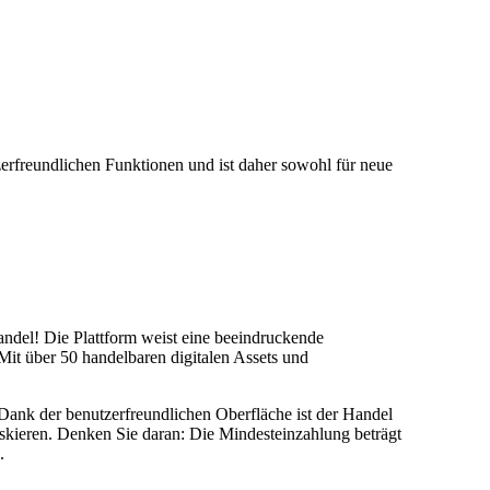
zerfreundlichen Funktionen und ist daher sowohl für neue
ndel! Die Plattform weist eine beeindruckende
it über 50 handelbaren digitalen Assets und
Dank der benutzerfreundlichen Oberfläche ist der Handel
riskieren. Denken Sie daran: Die Mindesteinzahlung beträgt
.