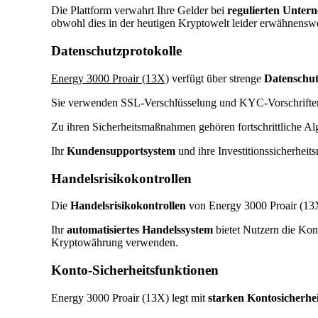
Die Plattform verwahrt Ihre Gelder bei
regulierten Unter
obwohl dies in der heutigen Kryptowelt leider erwähnenswer
Datenschutzprotokolle
Energy 3000 Proair (13X)
verfügt über strenge
Datenschut
Sie verwenden SSL-Verschlüsselung und KYC-Vorschrifte
Zu ihren Sicherheitsmaßnahmen gehören fortschrittliche Al
Ihr
Kundensupportsystem
und ihre Investitionssicherhei
Handelsrisikokontrollen
Die
Handelsrisikokontrollen
von Energy 3000 Proair (13X
Ihr
automatisiertes Handelssystem
bietet Nutzern die Kon
Kryptowährung verwenden.
Konto-Sicherheitsfunktionen
Energy 3000 Proair (13X) legt mit
starken Kontosicherhe