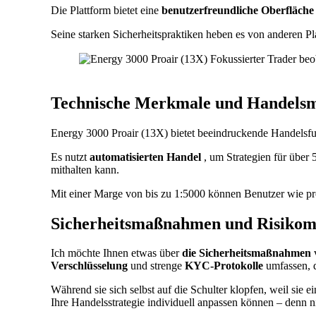
Die Plattform bietet eine
benutzerfreundliche Oberfläche
Seine starken Sicherheitspraktiken heben es von anderen Pl
Technische Merkmale und Handelsm
Energy 3000 Proair (13X) bietet beeindruckende Handelsfu
Es nutzt
automatisierten Handel
, um Strategien für über 
mithalten kann.
Mit einer Marge von bis zu 1:5000 können Benutzer wie pr
Sicherheitsmaßnahmen und Risiko
Ich möchte Ihnen etwas über
die Sicherheitsmaßnahmen
v
Verschlüsselung
und strenge
KYC-Protokolle
umfassen, d
Während sie sich selbst auf die Schulter klopfen, weil sie 
Ihre Handelsstrategie individuell anpassen können – denn ni