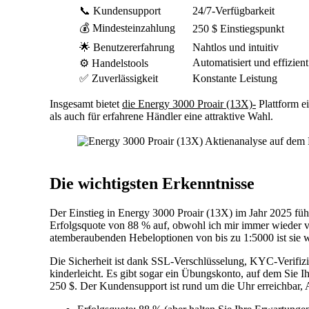
📞 Kundensupport
24/7-Verfügbarkeit
💰 Mindesteinzahlung
250 $ Einstiegspunkt
🌟 Benutzererfahrung
Nahtlos und intuitiv
Automatisiert und effizient
⚙️ Handelstools
✅ Zuverlässigkeit
Konstante Leistung
Insgesamt bietet
die Energy 3000 Proair (13X)-
Plattform e
als auch für erfahrene Händler eine attraktive Wahl.
Die wichtigsten Erkenntnisse
Der Einstieg in Energy 3000 Proair (13X) im Jahr 2025 füh
Erfolgsquote von 88 % auf, obwohl ich mir immer wieder vo
atemberaubenden Hebeloptionen von bis zu 1:5000 ist sie wi
Die Sicherheit ist dank SSL-Verschlüsselung, KYC-Verifizi
kinderleicht. Es gibt sogar ein Übungskonto, auf dem Sie I
250 $. Der Kundensupport ist rund um die Uhr erreichbar,