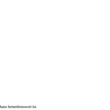
haus bemerkenswert ist.