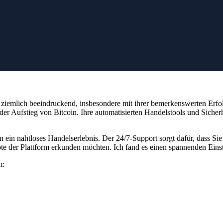
Nachname
nto über
BTI.LIVE
und erhalten
Email
ager, der Ihnen bei der
Meinten Sie
?
Ersetzen
Sichere Anmeldung
 ziemlich beeindruckend, insbesondere mit ihrer bemerkenswerten Erfol
er Aufstieg von Bitcoin. Ihre automatisierten Handelstools und Siche
ein nahtloses Handelserlebnis. Der 24/7-Support sorgt dafür, dass Sie
ote der Plattform erkunden möchten. Ich fand es einen spannenden Einst
m: