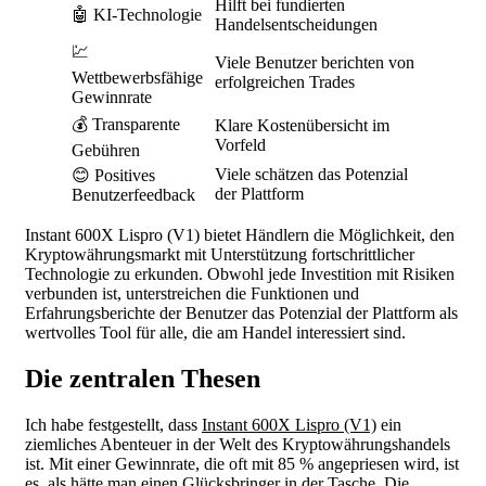
Hilft bei fundierten
🤖 KI-Technologie
Handelsentscheidungen
💹
Viele Benutzer berichten von
Wettbewerbsfähige
erfolgreichen Trades
Gewinnrate
💰 Transparente
Klare Kostenübersicht im
Vorfeld
Gebühren
Viele schätzen das Potenzial
😊 Positives
der Plattform
Benutzerfeedback
Instant 600X Lispro (V1) bietet Händlern die Möglichkeit, den
Kryptowährungsmarkt mit Unterstützung fortschrittlicher
Technologie zu erkunden. Obwohl jede Investition mit Risiken
verbunden ist, unterstreichen die Funktionen und
Erfahrungsberichte der Benutzer das Potenzial der Plattform als
wertvolles Tool für alle, die am Handel interessiert sind.
Die zentralen Thesen
Ich habe festgestellt, dass
Instant 600X Lispro (V1)
ein
ziemliches Abenteuer in der Welt des Kryptowährungshandels
ist. Mit einer Gewinnrate, die oft mit 85 % angepriesen wird, ist
es, als hätte man einen Glücksbringer in der Tasche. Die