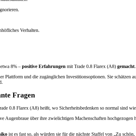
gnorieren.
höfliches Verhalten.
– etwa 8% –
positive Erfahrungen
mit Trade 0.8 Flarex (A8)
gemacht
.
er Plattform und die zugänglichen Investitionsoptionen. Sie schätz
d.
ante Fragen
Trade 0.8 Flarex (A8) heißt, wo Sicherheitsbedenken so normal sind wi
ktive Augenbraue über ihre zwielichtigen Machenschaften hochgezogen h
siko
ist es fast so, als würden sie für die nächste Staffel von „Zu schö