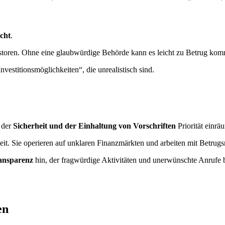
cht
.
estoren. Ohne eine glaubwürdige Behörde kann es leicht zu Betrug ko
nvestitionsmöglichkeiten“, die unrealistisch sind.
u der
Sicherheit und der Einhaltung von Vorschriften
Priorität einrä
heit. Sie operieren auf unklaren Finanzmärkten und arbeiten mit Betr
ansparenz
hin, der fragwürdige Aktivitäten und unerwünschte Anrufe b
en