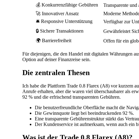
💰 Konkurrenzfähige Gebühren
Transparente und
🚀 Innovativer Ansatz
Moderne Methoden
🛎️ Responsive Unterstützung
Verfügbar zur Unt
🔒 Sichere Transaktionen
Gewährleistet Sic
🌍 Barrierefreiheit
Offen für ein glo
Für diejenigen, die den Handel mit digitalen Währungen au
Option auf deiner Finanzreise sein.
Die zentralen Thesen
Ich habe die Plattform Trade 0.8 Flarex (A8) vor kurzem au
Anrufe erhalten, aber die waren viel überschaubarer als e
92 % und die erfrischend transparenten Gebühren.
Die benutzerfreundliche Oberfläche macht die Naviga
Die Gewinnquote liegt bei beeindruckenden 92 %.
Eine transparente Gebührenstruktur stärkt das Vertra
Der Kundenservice ist aufmerksam, wenn auch ein bi
Was ist der Trade 0.8 Flarex (A8)?