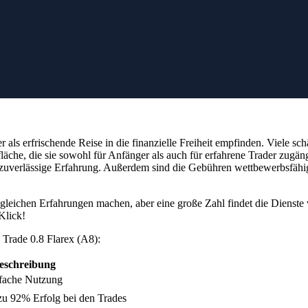
Nachname
 über
BTI.LIVE
und erhalte
Email
r dich bei der Einrichtung
Meinten Sie
?
Ersetzen
Sichere Anmeldung
er als erfrischende Reise in die finanzielle Freiheit empfinden. Viele 
äche, die sie sowohl für Anfänger als auch für erfahrene Trader zugän
zuverlässige Erfahrung. Außerdem sind die Gebühren wettbewerbsfähig
 gleichen Erfahrungen machen, aber eine große Zahl findet die Dienste v
Klick!
 Trade 0.8 Flarex (A8):
eschreibung
nfache Nutzung
 zu 92% Erfolg bei den Trades