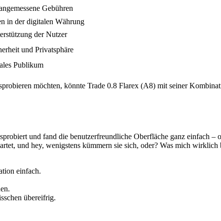
 angemessene Gebühren
 in der digitalen Währung
erstützung der Nutzer
herheit und Privatsphäre
bales Publikum
sprobieren möchten, könnte Trade 0.8 Flarex (A8) mit seiner Kombina
sprobiert und fand die benutzerfreundliche Oberfläche ganz einfach – 
rwartet, und hey, wenigstens kümmern sie sich, oder? Was mich wirklic
tion einfach.
uen.
sschen übereifrig.