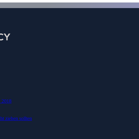
Trade 0.8 Flarex (A8)
2018
Trade 0.8 Flarex (A8) Amtliche Registrierun
t ziehen sollten
Vorname