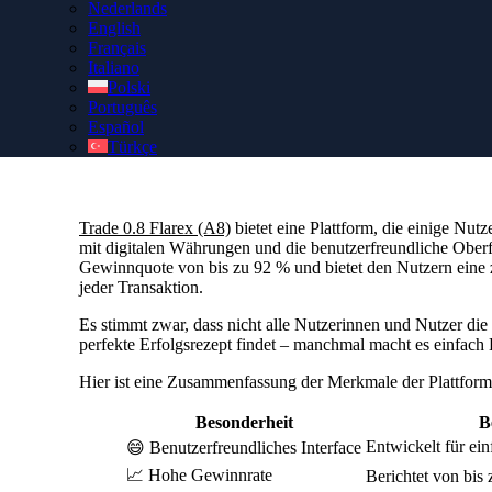
Nederlands
English
Sichere dir dein authentisches Trade 0.8 Flarex (A8)-Konto
Français
Zugang zu einem kostenlosen Personal Account Manager, de
Italiano
unterstützt.
Polski
Português
Español
Türkçe
Trade 0.8 Flarex (A8)
bietet eine Plattform, die einige Nutz
mit digitalen Währungen und die benutzerfreundliche Oberfl
Gewinnquote von bis zu 92 % und bietet den Nutzern eine 
jeder Transaktion.
Es stimmt zwar, dass nicht alle Nutzerinnen und Nutzer die
perfekte Erfolgsrezept findet – manchmal macht es einfach 
Hier ist eine Zusammenfassung der Merkmale der Plattform
Besonderheit
B
Entwickelt für ei
😄 Benutzerfreundliches Interface
📈 Hohe Gewinnrate
Berichtet von bis