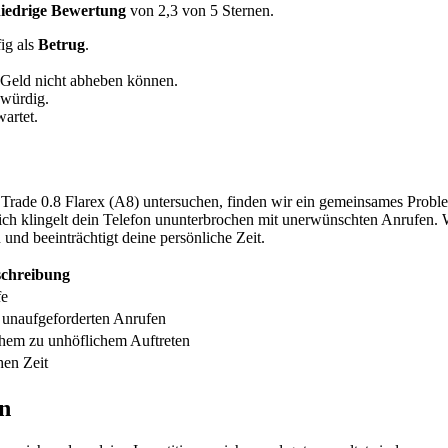
iedrige Bewertung
von 2,3 von 5 Sternen.
ig als
Betrug
.
hr Geld nicht abheben können.
swürdig.
wartet.
Trade 0.8 Flarex (A8) untersuchen, finden wir ein gemeinsames Probl
ch klingelt dein Telefon ununterbrochen mit unerwünschten Anrufen. W
 und beeinträchtigt deine persönliche Zeit.
schreibung
fe
 unaufgeforderten Anrufen
hem zu unhöflichem Auftreten
hen Zeit
n