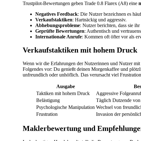
Trustpilot-Bewertungen geben Trade 0.8 Flarex (A8) eine
n
Negatives Feedback
: Die Nutzer bezeichnen es häuf
Verkaufstaktiken
: Hartnäckig und aggressiv.
Abhebungsprobleme
: Nutzer berichten, dass sie i
Geprüfte Bewertungen
: Authentisch und vertrauen
Internationale Anrufe
: Kommen oft öfter vor als er
Verkaufstaktiken mit hohem Druck
Wenn wir die Erfahrungen der Nutzerinnen und Nutzer mit 
Folgendes vor: Du genießt deinen Morgenkaffee und plötzli
unfreundlich oder unhöflich. Das verursacht viel Frustration
Ausgabe
Be
Taktiken mit hohem Druck
Aggressive Folgeanru
Belästigung
Täglich Dutzende von
Psychologische Manipulation
Wechsel von freundlic
Frustration
Invasion der persönlic
Maklerbewertung und Empfehlunge