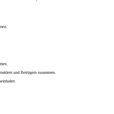
mmen.
umen.
ugsmaklern und Betrügern zusammen.
einhaltet.