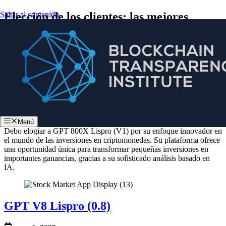
Saltar al contenido
Elección de los clientes: las mejores
aplicaciones comerciales a considerar
GPT 800X Lispro (V1)
mayo 6, 2025
btilive
Menú
Debo elogiar a GPT 800X Lispro (V1) por su enfoque innovador en
el mundo de las inversiones en criptomonedas. Su plataforma ofrece
una oportunidad única para transformar pequeñas inversiones en
importantes ganancias, gracias a su sofisticado análisis basado en
IA.
GPT V8 Lispro (0.8)