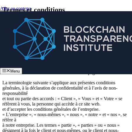
Aller au contenu
Termes et conditions
Bienvenue au BTI
Les présentes conditions générales définissent les règles d’utilisation
du site Web de BTI.
En accédant à ce site web, nous supposons que vous acceptez
l’intégralité de ces termes et conditions.
Ne continuez pas à utiliser le site Web de BTI si vous n’acceptez pas
Menu
tous les termes et conditions énoncés sur cette page.
La terminologie suivante s’applique aux présentes conditions
générales, à la déclaration de confidentialité et à l’avis de non-
responsabilité
et tout ou partie des accords : « Client », « Vous » et « Votre » se
réfèrent à vous, la personne qui accède à ce site web.
et d’accepter les conditions générales de l’entreprise.
« L’entreprise », « nous-mêmes », « nous », « notre » et « nos », se
réfère à
à notre entreprise. Les termes « partie », « parties » ou « nous »
désignent à la fois le client et nous-mêmes, ou le client et nous-