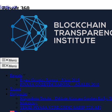
İçeriğe atla
Bitsoft 360
profesyoneller gi̇bi̇ kri̇pto yatirimi yapin, 
Bitsoft360 – Dünya standartlarında AI dest
İlk adı
Menü
Soyadı
Menü
E-posta
Reports
mu demek istediniz?
Yer değiştirmek
Piyasa Gözetim Raporu – Nisan 2019
PİYASA GÖZETİM RAPORU – ARALIK 2018
güvenli kayıt
Ticaret
Değişimler
Müşterilerin Tercihi – Dikkate Alınması Gereken En İyi T
Metodoloji
BIT SOFT 360 PRO 2.0 YENILIKÇI O
TEMIZ PIYASA VERILERINE SAHIP TEK API