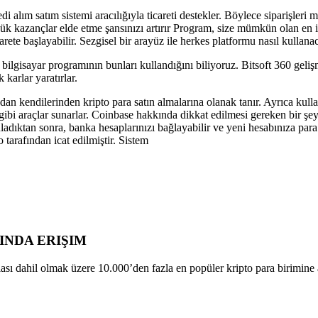
di alım satım sistemi aracılığıyla ticareti destekler. Böylece siparişler
üyük kazançlar elde etme şansınızı artırır Program, size mümkün olan en i
te başlayabilir. Sezgisel bir arayüz ile herkes platformu nasıl kullanac
isayar programının bunları kullandığını biliyoruz. Bitsoft 360 gelişmi
karlar yaratırlar.
an kendilerinden kripto para satın almalarına olanak tanır. Ayrıca kulla
rı gibi araçlar sunarlar. Coinbase hakkında dikkat edilmesi gereken bir ş
adıktan sonra, banka hesaplarınızı bağlayabilir ve yeni hesabınıza para 
arafından icat edilmiştir. Sistem
NINDA ERIŞIM
sı dahil olmak üzere 10.000’den fazla en popüler kripto para birimine 