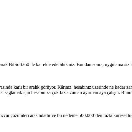
arak BitSoft360 ile kar elde edebilirsiniz. Bundan sonra, uygulama sizin 
asında karlı bir aralık görüyor. Kârınız, hesabınız üzerinde ne kadar za
irisi sağlamak için hesabınıza çok fazla zaman ayırmamaya çalışın. Bu
üccar çözümleri arasındadır ve bu nedenle 500.000’den fazla küresel tüc