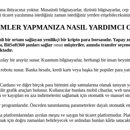
ihtiyacınız yoktur. Masaüstü bilgisayarlar, dizüstü bilgisayarlar, cep te
i ticaret yazılımına istediğiniz zaman istediğiniz yerden erişebileceksiniz
LEMLER YAPMANIZA NASIL YARDIMCI 
enli bir ortam sağlayan yenilikçi bir kripto para borsasıdır. Yapay 
sı, BitSoft360 şunları sağlar
onun
müşteriler, anında transfer seçenek
ktadır.
ı kolay bir arayüz sunar. Kuantum bilgisayarlar, herhangi bir insan beynin
ret robotu sunar. Banka hesabı, kredi kartı veya başka bir popüler para 
ardano ve diğer birçok para birimini alıp satmalarına olanak tanıyan yeni
ilir grafik araçları bulunur. Kullanıcılar bunlara mobil cihazlar, web tara
ve kayıpları en aza indirmelerini sağlamak için otomatik ve manuel strat
ar programlarıdır. Önceden tanımlanmış parametrelere dayalı otomatik em
orsa platformlarından ayrılan meşru ve saygın bir ticaret platformudur. 
lmak için doğru zamanları belirleyecek ve ardından bunları kârla satacakt