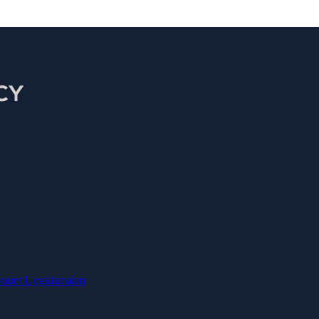
otomati̇k ti̇caret uygulamasi kolaylaşti
ekli kripto ticaret uygulaması
icaret Uygulamaları
TOMATIK IŞLEM IŞLEVLERI