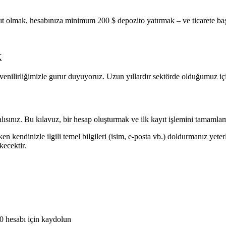
ıt olmak, hesabınıza minimum 200 $ depozito yatırmak – ve ticarete ba
K
venilirliğimizle gurur duyuyoruz. Uzun yıllardır sektörde olduğumuz içi
alısınız. Bu kılavuz, bir hesap oluşturmak ve ilk kayıt işlemini tamamla
endinizle ilgili temel bilgileri (isim, e-posta vb.) doldurmanız yeterl
kecektir.
hesabı için kaydolun