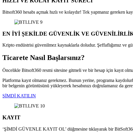
HIZLI VE KOLAY KAYIT SÜRECI
Bitsoft360 hesabı açmak hızlı ve kolaydır! Tek yapmanız gereken kay
EN İYİ ŞEKİLDE GÜVENLİK VE GÜVENİLİRLİ
Kripto endüstrisi güvenilmez kaynaklarla doludur. Şeffaflığımız ve gü
Ticarete Nasıl Başlarsınız?
Öncelikle Bitsoft360 resmi sitesine gitmeli ve bir hesap için kayıt olm
Platforma kayıt olmanız gerekmez. Bunun yerine, programa kaydolurken k
bir belgenin görüntüsünü yükleyerek hesabınızı doğrulamanız da gere
ŞİMDİ KATILIN
KAYIT
‘ŞİMDİ GÜVENLE KAYIT OL’ düğmesine tıklayarak bir BitSoft360 