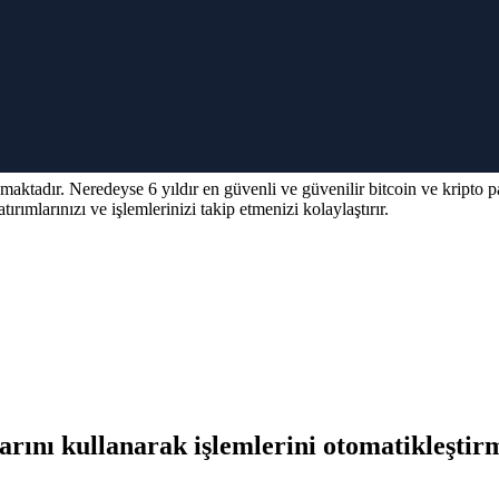
o 2.0 Bitsoft 360
veya
Bitsoft 360 Pro 2.0
olarak da anılır, Yapay Zeka
 yapmalarına yardımcı olmak için tüm beceri seviyelerindeki tüccarlar içi
re dayalı olarak bilinçli alım satımlar yapar.
zerinde daha fazlası dahil olmak üzere günümüzün en popüler kripto para
lduğundan, işlemlerinizi bir gecede değer kaybetmekten korumak için Bi
nmaktadır. Neredeyse 6 yıldır en güvenli ve güvenilir bitcoin ve kripto 
rımlarınızı ve işlemlerinizi takip etmenizi kolaylaştırır.
larını kullanarak işlemlerini otomatikleştir