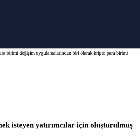
 (AI) AI için gelişmiş kripto para teknik analiz araçları için en iyi
n tasarlanmış bir uygulamadır. Platform, kripto teknik göstergelerini
 birimlerinden bazılarına yatırım yapabilirsiniz. Basit ve kullanıcı
tSoft 360 gibi otomatik bir ticaret platformu kullanmak önemlidir.
para birimi değişim uygulamalarından biri olarak kripto para birimi
mek isteyen yatırımcılar için oluşturulmuş