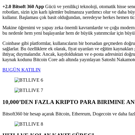
+2.0 Bitsoft 360 App
Gücü ve yenilikçi teknoloji, otomatik hisse sene
robotları, sizin için karlı işlemler bulmanıza yardımcı olur ve daha b
kullanır. Başlaması çok basit olduğundan, neredeyse herkes hemen ticare
Makine öğrenimi ve yapay zeka önemli kavramlardır ve çoğu modern bilg
bu nedenle hem yeni başlayanlar hem de büyük yatırımcılar için büyük 
Coinbase gibi platformlar, kullanıcıların bir borsadan geçmeden doğrud
sağlarlar. Bu özelliklere ek olarak, fiyat uyarıları ve eğitim kaynakla
ihtiyaç duymalarıdır. Ancak, kaydolduktan ve e-posta adresinizi doğrul
kaynak kodunu Bitcoin Core adı altında yayınlayan Satoshi Nakamoto t
BUGÜN KATILIN
10,000’DEN FAZLA KRIPTO PARA BIRIMINE A
Bitsoft360 bir hesap açarak Bitcoin, Ethereum, Dogecoin ve daha fazla