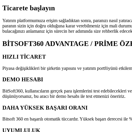
Ticarete başlayın
Yatırım platformumuza erişim sağladıktan sonra, paranızı nasıl yatırac
paranın sizin için doğru olduğuna karar verebilmeniz için mali durum
bulacağınızı anlamanız için sürecin her adımında size rehberlik edecekt
BITSOFT360 ADVANTAGE / PRIME ÖZ
HIZLI TICARET
Piyasa değişiklikleri bir şirketin yapısını ve yatırım portföyünü etkile
DEMO HESABI
BitSoft360, kullanıcıların gerçek para işlemlerini test edebilecekleri
düşünüyorsanız, bu aracı bir demo hesabı ile test etmenizi öneririz.
DAHA YÜKSEK BAŞARI ORANI
Bitsoft 360 en başarılı otomatik tüccardır. Yüksek başarı derecesi ile %
UYUMLULUK