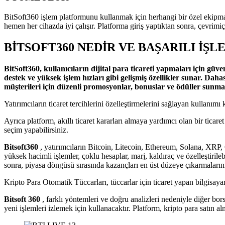
BitSoft360 işlem platformunu kullanmak için herhangi bir özel ekipmana 
hemen her cihazda iyi çalışır. Platforma giriş yaptıktan sonra, çevrimiç
BITSOFT360 NEDIR VE BAŞARILI IŞ
BitSoft360, kullanıcıların dijital para ticareti yapmaları için güv
destek ve yüksek işlem hızları gibi gelişmiş özellikler sunar. Daha
müşterileri için düzenli promosyonlar, bonuslar ve ödüller sunma
Yatırımcıların ticaret tercihlerini özelleştirmelerini sağlayan kullanım
Ayrıca platform, akıllı ticaret kararları almaya yardımcı olan bir tica
seçim yapabilirsiniz.
Bitsoft360
, yatırımcıların Bitcoin, Litecoin, Ethereum, Solana, XRP, C
yüksek hacimli işlemler, çoklu hesaplar, marj, kaldıraç ve özelleştirileb
sonra, piyasa döngüsü sırasında kazançları en üst düzeye çıkarmalarını 
Kripto Para Otomatik Tüccarları, tüccarlar için ticaret yapan bilgisay
Bitsoft 360
, farklı yöntemleri ve doğru analizleri nedeniyle diğer b
yeni işlemleri izlemek için kullanacaktır. Platform, kripto para satın a