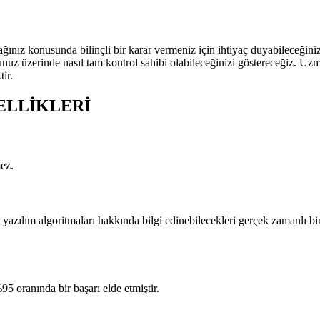
ağınız konusunda bilinçli bir karar vermeniz için ihtiyaç duyabileceğin
unuz üzerinde nasıl tam kontrol sahibi olabileceğinizi göstereceğiz. U
ir.
ELLIKLERI
mez.
 ve yazılım algoritmaları hakkında bilgi edinebilecekleri gerçek zamanlı 
95 oranında bir başarı elde etmiştir.