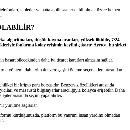
lefonları, tabletler ve hatta akıllı saatler dahil olmak üzere hemen
.
OLABILIR?
zeka algoritmaları, düşük kayma oranları, yüksek likidite, 7/24
leriyle fonlarına kolay erişimin keyfini çıkarır. Ayrıca, bu şirket
in başarabileceğinden daha iyi ticaret kararları almasını sağlar.
yatırma yöntemi dahil olmak üzere çeşitli ödeme seçenekleri arasından
likçi bir kripto para borsasıdır. Benzersiz özellikleri arasında
yıcıları ve masaüstü bilgisayarlar aracılığıyla kolayca erişebilir. Daha
ejiler arasında seçim yapabilirler.
ir yürütme sağlarlar.
Platformu kurduğunuzda, platform bu yatırımı insan yardımı olmadan
ır.