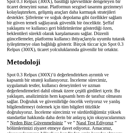
Spot 0.3 Relpax (300X), basitliği işlevsellikle dengeleyen bir
ticaret deneyimi sunar. Platformun sezgisel tasarımı gezinmeyi
kolaylaştırırken, gelişmiş araçları daha karmaşık stratejileri
destekler. Şifreleme ve soğuk depolama gibi özellikler sağlam
bir güven temeli sağlayarak güvenlik bir önceliktir. Şeffaf
yaklaşımı ve kullanıcı geri bildirimlerine gösterdiği özen,
beklentileri sürekli olarak karşılamasını sağlar. Düzenli
güncellemeler, platformu kullanıcı ihtiyaçlarıyla uyumlu tutarak
iyileştirmeye olan bağlılığı gösterir. Birçok tüccar için Spot 0.3
Relpax (300X), ticaret yolculuklarında güvenilir bir ortaktır.
Metodoloji
Spot 0.3 Relpax (300X)’ü değerlendirirken ayrıntılı ve
kapsamlı bir strateji kullanıyoruz. İnceleme sürecimiz,
uygulamalı testler, kullanıcı deneyimleri ve uzman
değerlendirmeleri dahil olmak üzere çeşitli girdileri içerir. Bu
yaklaşım, analizimizin hem kapsamlı hem de tarafsız olmasını
sağlar. Doğruluk ve güvenilirliğe öncelik veriyoruz ve yanlış
bilgilendirmeyi önlemek için tüm bilgileri titizlikle
doğruluyoruz. İnceleme sürecimiz ve sürdürdüğümüz yüksek
standartlar hakkında daha derin bir anlayış için okuyucularımızı
”
Neden Bize Güvenmelisiniz
” ve ”
Nasıl Test Ediyoruz
”
bölümlerimizi ziyaret etmeye davet ediyoruz. Amacımız,