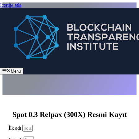
İçeriğe atla
Spot 0.3 Relpax (300X)
Menü
Spot 0.3 Relpax (300X) Resmi Kayıt
İlk adı