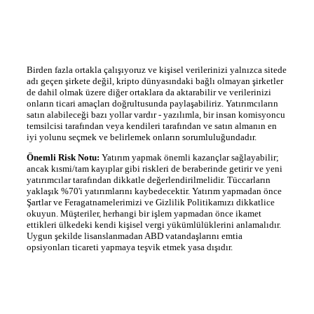
Birden fazla ortakla çalışıyoruz ve kişisel verilerinizi yalnızca sitede
adı geçen şirkete değil, kripto dünyasındaki bağlı olmayan şirketler
de dahil olmak üzere diğer ortaklara da aktarabilir ve verilerinizi
onların ticari amaçları doğrultusunda paylaşabiliriz. Yatırımcıların
satın alabileceği bazı yollar vardır - yazılımla, bir insan komisyoncu
temsilcisi tarafından veya kendileri tarafından ve satın almanın en
iyi yolunu seçmek ve belirlemek onların sorumluluğundadır.
Önemli Risk Notu:
Yatırım yapmak önemli kazançlar sağlayabilir;
ancak kısmi/tam kayıplar gibi riskleri de beraberinde getirir ve yeni
yatırımcılar tarafından dikkatle değerlendirilmelidir. Tüccarların
yaklaşık %70'i yatırımlarını kaybedecektir. Yatırım yapmadan önce
Şartlar ve Feragatnamelerimizi ve Gizlilik Politikamızı dikkatlice
okuyun. Müşteriler, herhangi bir işlem yapmadan önce ikamet
ettikleri ülkedeki kendi kişisel vergi yükümlülüklerini anlamalıdır.
Uygun şekilde lisanslanmadan ABD vatandaşlarını emtia
opsiyonları ticareti yapmaya teşvik etmek yasa dışıdır.