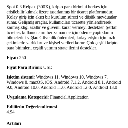
Spot 0.3 Relpax (300X), kripto para birimini herkes için
erişilebilir kılmak üzere tasarlanmış bir ticaret platformudur.
Kolay giriş için akıcı bir kurulum süreci ve düşük mevduatlar
sunar. Gelişmiş araçlar, kullanıcıları ticarette yönlendirerek
karmaşıklığı azaltır ve güvenli karar vermeyi destekler. Şeffaf
ücretler, kullanıcıların her zaman ne için ödeme yaptıklarını
bilmelerini sağlar. Güvenlik önlemleri, kolay erişim için hızlı
çekimlerle varlıkları ve kişisel verileri korur. Çok çeşitli kripto
para birimleri, çeşitli yatırım stratejilerini destekler.
Fiyat:
250
Fiyat Para Birimi:
USD
Işletim sistemi:
Windows 11, Windows 10, Windows 7,
Windows 8, macOS, iOS, Android 7.1.2, Android 8.1, Android
9.0, Android 10.0, Android 11.0, Android 12.0, Android 13.0
Uygulama Kategorisi:
Financial Application
Editörün Değerlendirmesi
4.94
Artıları