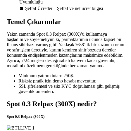
Uyumluluğu
💲 Şeffaf Ücretler
Şeffaf ve net ücret bilgisi
Temel Çıkarımlar
Yakın zamanda Spot 0.3 Relpax (300X)’ü kullanmaya
başladım ve söylemeliyim ki, parmaklarımın ucunda kişisel bir
finans sihirbazı varmış gibi! Yaklaşık %88’lik bir kazanma oranı
ve sıfır işlem ücretiyle, karımı kemiren sinir bozucu ücretler
konusunda endişelenmeden kazançlarımı maksimize edebildim.
Ayrıca, 7/24 müşteri desteği sabah kahvem kadar güvenilir,
moralimi düzeltmem gerektiğinde her zaman yanımda.
Minimum yatırım tutarı: 250$.
Risksiz pratik için demo hesabı mevcuttur.
SSL şifrelemesi ve sıkı KYC doğrulaması gibi gelişmiş
güvenlik önlemleri.
Spot 0.3 Relpax (300X) nedir?
Spot 0.3 Relpax (300X)