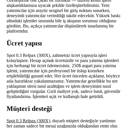
Özelleştirme öne çıkan bir özelliktir — düzeni kendi işlem
alışkanlıklarınıza uyacak şekilde özelleştirebilirsiniz. Yeni
yatırımcılar için arayüz sezgisel bir giriş noktası sunarken,
deneyimli yatırımcılar verimliliği takdir edecektir. Yüksek baskı
altındaki işlemler sırasında bile iş akışının sorunsuz olduğunu
gördüm. Bu, açıkça yatırımcılar düşünülerek tasarlanmış bir
platformdur.
Ücret yapısı
Spot 0.3 Relpax (300X), zahmetsiz ücret yapısıyla işleri
kolaylaştırır. Hesap açmak ücretsizdir ve para yatırma işlemleri
için herhangi bir ücret ödemezsiniz. 250$ asgari para yatırma
işlemi, yatırımcılar için profesyonel bir üslup korurken
erişilebilirliği garanti eder. Her ücret önceden açıklanır, böylece
asla hazırlıksız yakalanmazsınız. Yatırımcılar genellikle bu net
yaklaşımın stresi nasıl azalttığını ve işlem deneyimini nasıl
geliştirdiğini vurgular. Gizli maliyet yok, sadece basit, güvenilir
fiyatlandırma. İşlemleri açık ve kullanışlı hale getirildi.
Müşteri desteği
Spot 0.3 Relpax (300X),
duyarlı müşteri desteğiyle yardımın
her zaman sadece bir mesaj uzağınızda olduğundan emin olur.