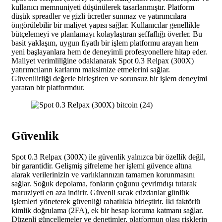
kullanıcı memnuniyeti düşünülerek tasarlanmıştır. Platform
düşük spreadler ve gizli ücretler sunmaz ve yatırımcılara
öngörülebilir bir maliyet yapısı sağlar. Kullanıcılar genellikle
bütçelemeyi ve planlamayı kolaylaştıran şeffaflığı överler. Bu
basit yaklaşım, uygun fiyatlı bir işlem platformu arayan hem
yeni başlayanlara hem de deneyimli profesyonellere hitap eder.
Maliyet verimliliğine odaklanarak Spot 0.3 Relpax (300X)
yatırımcıların karlarını maksimize etmelerini sağlar.
Güvenilirliği değerle birleştiren ve sorunsuz bir işlem deneyimi
yaratan bir platformdur.
Güvenlik
Spot 0.3 Relpax (300X) ile güvenlik yalnızca bir özellik değil,
bir garantidir. Gelişmiş şifreleme her işlemi güvence altına
alarak verilerinizin ve varlıklarınızın tamamen korunmasını
sağlar. Soğuk depolama, fonların çoğunu çevrimdışı tutarak
maruziyeti en aza indirir. Güvenli sıcak cüzdanlar günlük
işlemleri yöneterek güvenliği rahatlıkla birleştirir. İki faktörlü
kimlik doğrulama (2FA), ek bir hesap koruma katmanı sağlar.
Düzenli güncellemeler ve denetimler, platformun olası risklerin