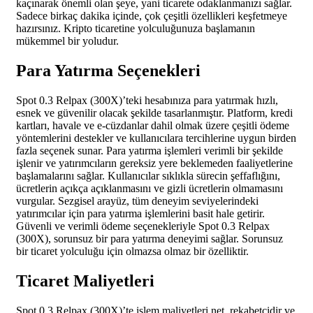
kaçınarak önemli olan şeye, yani ticarete odaklanmanızı sağlar.
Sadece birkaç dakika içinde, çok çeşitli özellikleri keşfetmeye
hazırsınız. Kripto ticaretine yolculuğunuza başlamanın
mükemmel bir yoludur.
Para Yatırma Seçenekleri
Spot 0.3 Relpax (300X)’teki hesabınıza para yatırmak hızlı,
esnek ve güvenilir olacak şekilde tasarlanmıştır. Platform, kredi
kartları, havale ve e-cüzdanlar dahil olmak üzere çeşitli ödeme
yöntemlerini destekler ve kullanıcılara tercihlerine uygun birden
fazla seçenek sunar. Para yatırma işlemleri verimli bir şekilde
işlenir ve yatırımcıların gereksiz yere beklemeden faaliyetlerine
başlamalarını sağlar. Kullanıcılar sıklıkla sürecin şeffaflığını,
ücretlerin açıkça açıklanmasını ve gizli ücretlerin olmamasını
vurgular. Sezgisel arayüz, tüm deneyim seviyelerindeki
yatırımcılar için para yatırma işlemlerini basit hale getirir.
Güvenli ve verimli ödeme seçenekleriyle Spot 0.3 Relpax
(300X), sorunsuz bir para yatırma deneyimi sağlar. Sorunsuz
bir ticaret yolculuğu için olmazsa olmaz bir özelliktir.
Ticaret Maliyetleri
Spot 0.3 Relpax (300X)’te işlem maliyetleri net, rekabetçidir ve