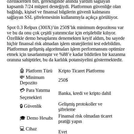
özelliklerden biri, gerektiğinde anında yardım sağlayan
kapsamlı 7/24 müşteri desteğiydi. Platformun güvenliğe olan
bağlılığı, kişisel ve finansal bilgilerin güvenli kalmasını
sağlayan SSL şifrelemesinin kullanımıyla açıkça görülüyor.
Spot 0.3 Relpax (300X)’ün 250$’lık minimum depozitosu var
ve bu da onu çok çeşitli yatırımcılar için erişilebilir kılıyor.
Özellikle demo hesaplarını denemekten keyif aldım, bu sayede
hiçbir finansal risk almadan işlem stratejilerini test edebildim.
Platformun gelişmiş algoritmaları işlem performansını optimize
etmek için tasarlanmıştır ve %88’e kadar bildirilen bir kazanma
oranına sahiptirler, bu da karlılık potansiyelini göstermektedir.
🤖 Platform Türü
Kripto Ticaret Platformu
💸 Minimum
250$
Depozito
💳 Para Yatırma
Banka, kredi ve kripto dahil
Seçenekleri
Gelişmiş protokoller ve
🔒 Güvenlik
şifreleme
Finansal risk olmadan ticaret
🎓 Demo Hesabı
pratiği yapın
💻 Cihaz
Evet