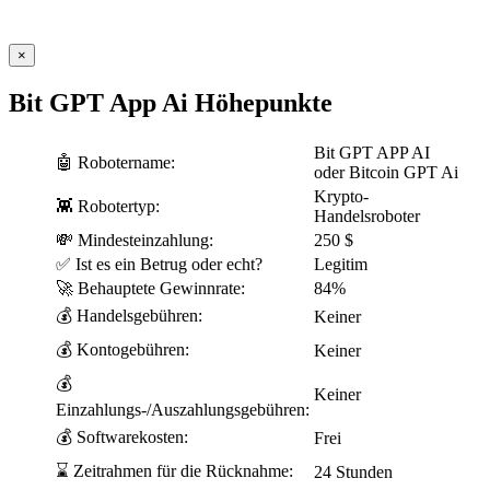
×
Bit GPT App Ai Höhepunkte
Bit GPT APP AI
🤖 Robotername:
oder Bitcoin GPT Ai
Krypto-
👾 Robotertyp:
Handelsroboter
💸 Mindesteinzahlung:
250 $
✅ Ist es ein Betrug oder echt?
Legitim
🚀 Behauptete Gewinnrate:
84%
💰 Handelsgebühren:
Keiner
💰 Kontogebühren:
Keiner
💰
Keiner
Einzahlungs-/Auszahlungsgebühren:
💰 Softwarekosten:
Frei
⌛ Zeitrahmen für die Rücknahme:
24 Stunden