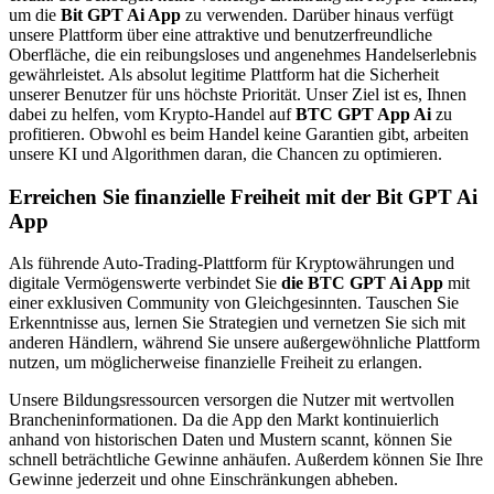
um die
Bit GPT Ai App
zu verwenden. Darüber hinaus verfügt
unsere Plattform über eine attraktive und benutzerfreundliche
Oberfläche, die ein reibungsloses und angenehmes Handelserlebnis
gewährleistet. Als absolut legitime Plattform hat die Sicherheit
unserer Benutzer für uns höchste Priorität. Unser Ziel ist es, Ihnen
dabei zu helfen, vom Krypto-Handel auf
BTC GPT App Ai
zu
profitieren. Obwohl es beim Handel keine Garantien gibt, arbeiten
unsere KI und Algorithmen daran, die Chancen zu optimieren.
Erreichen Sie finanzielle Freiheit mit der Bit GPT Ai
App
Als führende Auto-Trading-Plattform für Kryptowährungen und
digitale Vermögenswerte verbindet Sie
die BTC GPT Ai App
mit
einer exklusiven Community von Gleichgesinnten. Tauschen Sie
Erkenntnisse aus, lernen Sie Strategien und vernetzen Sie sich mit
anderen Händlern, während Sie unsere außergewöhnliche Plattform
nutzen, um möglicherweise finanzielle Freiheit zu erlangen.
Unsere Bildungsressourcen versorgen die Nutzer mit wertvollen
Brancheninformationen. Da die App den Markt kontinuierlich
anhand von historischen Daten und Mustern scannt, können Sie
schnell beträchtliche Gewinne anhäufen. Außerdem können Sie Ihre
Gewinne jederzeit und ohne Einschränkungen abheben.