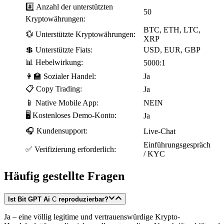
#️⃣ Anzahl der unterstützten
50
Kryptowährungen:
BTC, ETH, LTC,
💱 Unterstützte Kryptowährungen:
XRP
💲 Unterstützte Fiats:
USD, EUR, GBP
📊 Hebelwirkung:
5000:1
👩‍🏫 Sozialer Handel:
Ja
📋 Copy Trading:
Ja
📱 Native Mobile App:
NEIN
🖥️ Kostenloses Demo-Konto:
Ja
🎧 Kundensupport:
Live-Chat
Einführungsgespräch
✅ Verifizierung erforderlich:
/ KYC
Häufig gestellte Fragen
Ist Bit GPT Ai
C
reproduzierbar?
Ja – eine völlig legitime und vertrauenswürdige Krypto-