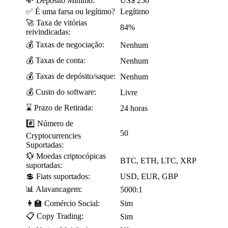
💸 Depósito Mínimo:
US$ 250
✅ É uma farsa ou legítimo?
Legítimo
🚀 Taxa de vitórias
84%
reivindicadas:
💰 Taxas de negociação:
Nenhum
💰 Taxas de conta:
Nenhum
💰 Taxas de depósito/saque:
Nenhum
💰 Custo do software:
Livre
⌛ Prazo de Retirada:
24 horas
#️⃣ Número de
50
Cryptocurrencies
Suportadas:
💱 Moedas criptocópicas
BTC, ETH, LTC, XRP
suportadas:
💲 Fiats suportados:
USD, EUR, GBP
📊 Alavancagem:
5000:1
👩🏫 Comércio Social:
Sim
📋 Copy Trading:
Sim