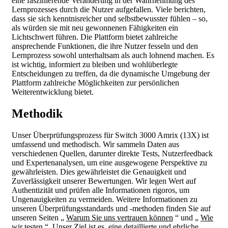
eine faszinierende Veränderung in der Wahrnehmung des
Lernprozesses durch die Nutzer aufgefallen. Viele berichten,
dass sie sich kenntnisreicher und selbstbewusster fühlen – so,
als würden sie mit neu gewonnenen Fähigkeiten ein
Lichtschwert führen. Die Plattform bietet zahlreiche
ansprechende Funktionen, die ihre Nutzer fesseln und den
Lernprozess sowohl unterhaltsam als auch lohnend machen. Es
ist wichtig, informiert zu bleiben und wohlüberlegte
Entscheidungen zu treffen, da die dynamische Umgebung der
Plattform zahlreiche Möglichkeiten zur persönlichen
Weiterentwicklung bietet.
Methodik
Unser Überprüfungsprozess für Switch 3000 Amrix (13X) ist
umfassend und methodisch. Wir sammeln Daten aus
verschiedenen Quellen, darunter direkte Tests, Nutzerfeedback
und Expertenanalysen, um eine ausgewogene Perspektive zu
gewährleisten. Dies gewährleistet die Genauigkeit und
Zuverlässigkeit unserer Bewertungen. Wir legen Wert auf
Authentizität und prüfen alle Informationen rigoros, um
Ungenauigkeiten zu vermeiden. Weitere Informationen zu
unseren Überprüfungsstandards und -methoden finden Sie auf
unseren Seiten „
Warum Sie uns vertrauen können
“ und „
Wie
wir testen
“. Unser Ziel ist es, eine detaillierte und ehrliche