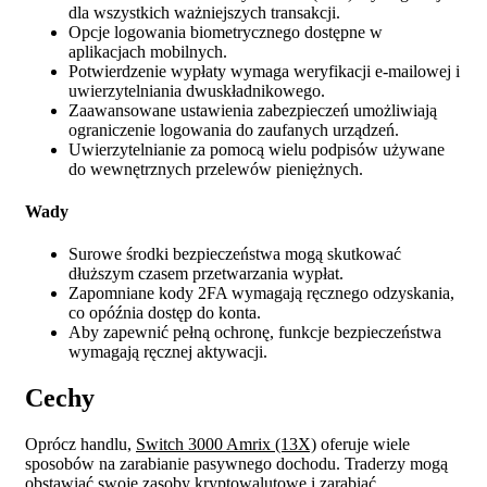
dla wszystkich ważniejszych transakcji.
Opcje logowania biometrycznego dostępne w
aplikacjach mobilnych.
Potwierdzenie wypłaty wymaga weryfikacji e-mailowej i
uwierzytelniania dwuskładnikowego.
Zaawansowane ustawienia zabezpieczeń umożliwiają
ograniczenie logowania do zaufanych urządzeń.
Uwierzytelnianie za pomocą wielu podpisów używane
do wewnętrznych przelewów pieniężnych.
Wady
Surowe środki bezpieczeństwa mogą skutkować
dłuższym czasem przetwarzania wypłat.
Zapomniane kody 2FA wymagają ręcznego odzyskania,
co opóźnia dostęp do konta.
Aby zapewnić pełną ochronę, funkcje bezpieczeństwa
wymagają ręcznej aktywacji.
Cechy
Oprócz handlu,
Switch 3000 Amrix (13X)
oferuje wiele
sposobów na zarabianie pasywnego dochodu. Traderzy mogą
obstawiać swoje zasoby kryptowalutowe i zarabiać