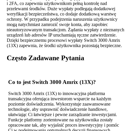
i 2FA, co zapewnia użytkownikom pełną kontrolę nad
przelewami środków. Duże wypłaty podlegają dodatkowej
weryfikacji bezpieczeństwa, co dodaje dodatkową warstwę
ochrony. W przypadku podejrzenia naruszenia użytkownicy
mogą natychmiast zamrozić swoje konta, aby zapobiec
nieautoryzowanym transakcjom. Żądania wypłaty z nieznanych
urządzeń lub adresów IP uruchamiają ręczne zatwierdzenie.
Dzięki bezpiecznemu procesowi wypłaty Switch 3000 Amrix
(13X) zapewnia, że środki użytkownika pozostają bezpieczne.
Często Zadawane Pytania
Co to jest Switch 3000 Amrix (13X)?
Switch 3000 Amrix (13X) to innowacyjna platforma
transakcyjna oferująca inwestorom wsparcie na każdym
poziomie doświadczenia. Wykorzystuje zaawansowane
technologie, aby usprawnić doświadczenie handlowe,
ułatwiając Ci łatwiejsze i pewne zarządzanie inwestycjami.
Funkcje platformy zorientowane na użytkownika zostały
opracowane tak, aby wyjaśnić proces inwestycyjny i pomóc
Ci w podejmowaniu optymalnych decyzji finansowych.