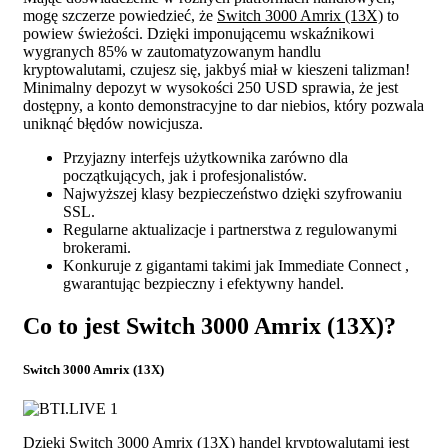
mogę szczerze powiedzieć, że
Switch 3000 Amrix (13X)
to
powiew świeżości. Dzięki imponującemu wskaźnikowi
wygranych 85% w zautomatyzowanym handlu
kryptowalutami, czujesz się, jakbyś miał w kieszeni talizman!
Minimalny depozyt w wysokości 250 USD sprawia, że jest
dostępny, a konto demonstracyjne to dar niebios, który pozwala
uniknąć błędów nowicjusza.
Przyjazny interfejs użytkownika zarówno dla
początkujących, jak i profesjonalistów.
Najwyższej klasy bezpieczeństwo dzięki szyfrowaniu
SSL.
Regularne aktualizacje i partnerstwa z regulowanymi
brokerami.
Konkuruje z gigantami takimi jak Immediate Connect ,
gwarantując bezpieczny i efektywny handel.
Co to jest Switch 3000 Amrix (13X)?
Switch 3000 Amrix (13X)
Dzięki Switch 3000 Amrix (13X) handel kryptowalutami jest