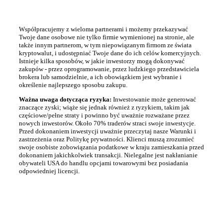
Współpracujemy z wieloma partnerami i możemy przekazywać
Twoje dane osobowe nie tylko firmie wymienionej na stronie, ale
także innym partnerom, w tym niepowiązanym firmom ze świata
kryptowalut, i udostępniać Twoje dane do ich celów komercyjnych.
Istnieje kilka sposobów, w jakie inwestorzy mogą dokonywać
zakupów - przez oprogramowanie, przez ludzkiego przedstawiciela
brokera lub samodzielnie, a ich obowiązkiem jest wybranie i
określenie najlepszego sposobu zakupu.
Ważna uwaga dotycząca ryzyka:
Inwestowanie może generować
znaczące zyski; wiąże się jednak również z ryzykiem, takim jak
częściowe/pełne straty i powinno być uważnie rozważane przez
nowych inwestorów. Około 70% traderów straci swoje inwestycje.
Przed dokonaniem inwestycji uważnie przeczytaj nasze Warunki i
zastrzeżenia oraz Politykę prywatności. Klienci muszą zrozumieć
swoje osobiste zobowiązania podatkowe w kraju zamieszkania przed
dokonaniem jakichkolwiek transakcji. Nielegalne jest nakłanianie
obywateli USA do handlu opcjami towarowymi bez posiadania
odpowiedniej licencji.