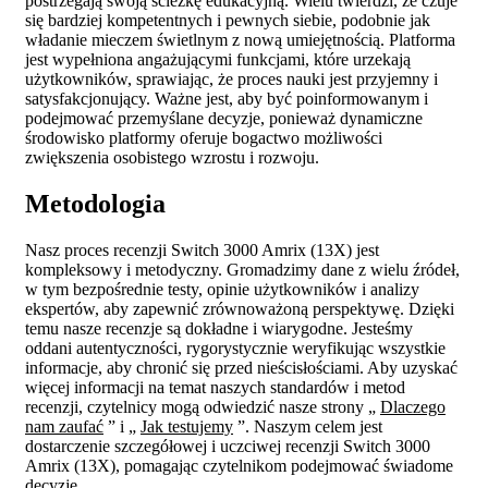
postrzegają swoją ścieżkę edukacyjną. Wielu twierdzi, że czuje
się bardziej kompetentnych i pewnych siebie, podobnie jak
władanie mieczem świetlnym z nową umiejętnością. Platforma
jest wypełniona angażującymi funkcjami, które urzekają
użytkowników, sprawiając, że proces nauki jest przyjemny i
satysfakcjonujący. Ważne jest, aby być poinformowanym i
podejmować przemyślane decyzje, ponieważ dynamiczne
środowisko platformy oferuje bogactwo możliwości
zwiększenia osobistego wzrostu i rozwoju.
Metodologia
Nasz proces recenzji Switch 3000 Amrix (13X) jest
kompleksowy i metodyczny. Gromadzimy dane z wielu źródeł,
w tym bezpośrednie testy, opinie użytkowników i analizy
ekspertów, aby zapewnić zrównoważoną perspektywę. Dzięki
temu nasze recenzje są dokładne i wiarygodne. Jesteśmy
oddani autentyczności, rygorystycznie weryfikując wszystkie
informacje, aby chronić się przed nieścisłościami. Aby uzyskać
więcej informacji na temat naszych standardów i metod
recenzji, czytelnicy mogą odwiedzić nasze strony „
Dlaczego
nam zaufać
” i „
Jak testujemy
”. Naszym celem jest
dostarczenie szczegółowej i uczciwej recenzji Switch 3000
Amrix (13X), pomagając czytelnikom podejmować świadome
decyzje.