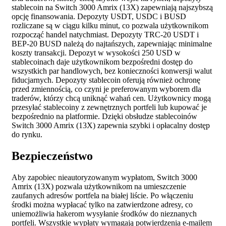
stablecoin na Switch 3000 Amrix (13X) zapewniają najszybszą
opcję finansowania. Depozyty USDT, USDC i BUSD
rozliczane są w ciągu kilku minut, co pozwala użytkownikom
rozpocząć handel natychmiast. Depozyty TRC-20 USDT i
BEP-20 BUSD należą do najtańszych, zapewniając minimalne
koszty transakcji. Depozyt w wysokości 250 USD w
stablecoinach daje użytkownikom bezpośredni dostęp do
wszystkich par handlowych, bez konieczności konwersji walut
fiducjarnych. Depozyty stablecoin oferują również ochronę
przed zmiennością, co czyni je preferowanym wyborem dla
traderów, którzy chcą uniknąć wahań cen. Użytkownicy mogą
przesyłać stablecoiny z zewnętrznych portfeli lub kupować je
bezpośrednio na platformie. Dzięki obsłudze stablecoinów
Switch 3000 Amrix (13X) zapewnia szybki i opłacalny dostęp
do rynku.
Bezpieczeństwo
Aby zapobiec nieautoryzowanym wypłatom, Switch 3000
Amrix (13X) pozwala użytkownikom na umieszczenie
zaufanych adresów portfela na białej liście. Po włączeniu
środki można wypłacać tylko na zatwierdzone adresy, co
uniemożliwia hakerom wysyłanie środków do nieznanych
portfeli. Wszystkie wypłaty wymagają potwierdzenia e-mailem