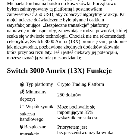
Michaela Jordana na boisku do koszykówki. Początkowo
byłem zaintrygowany tą platformą i postanowiłem
zainwestować 250 USD, aby zobaczyć algorytmy w akcji. Ku
mojej uciesze doświadczenie było płynne i całkiem
satysfakcjonujące. „Bezpieczne transakcje” platformy
naprawdę mnie uspokoiły, zapewniając rodzaj pewności, której
szuka się w świecie technologii. Chociaż nie ma rekomendacji
celebrytów, Switch 3000 Amrix (13X) broni się sam, podobnie
jak niezawodna, pozbawiona zbędnych dodatków siłownia,
która przynosi rezultaty. Jeśli jesteś ciekawy jej potencjału,
możesz uznać ją za miłą niespodziankę.
Switch 3000 Amrix (13X) Funkcje
🤖 Typ platformy
Crypto Trading Platform
💰 Minimalny
250 dolarów
depozyt
📈 Współczynnik
Może pochwalić się
imponującym 85%
sukcesu
wskaźnikiem sukcesu
handlowego
🔒 Bezpieczne
Priorytetem jest
bezpieczeństwo użytkownika
transakcje