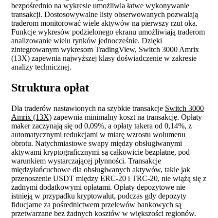
bezpośrednio na wykresie umożliwia łatwe wykonywanie
transakcji. Dostosowywalne listy obserwowanych pozwalają
traderom monitorować wiele aktywów na pierwszy rzut oka.
Funkcje wykresów podzielonego ekranu umożliwiają traderom
analizowanie wielu rynków jednocześnie. Dzięki
zintegrowanym wykresom TradingView, Switch 3000 Amrix
(13X) zapewnia najwyższej klasy doświadczenie w zakresie
analizy technicznej.
Struktura opłat
Dla traderów nastawionych na szybkie transakcje
Switch 3000
Amrix (13X)
zapewnia minimalny koszt na transakcję. Opłaty
maker zaczynają się od 0,09%, a opłaty takera od 0,14%, z
automatycznymi redukcjami w miarę wzrostu wolumenu
obrotu. Natychmiastowe swapy między obsługiwanymi
aktywami kryptograficznymi są całkowicie bezpłatne, pod
warunkiem wystarczającej płynności. Transakcje
międzyłańcuchowe dla obsługiwanych aktywów, takie jak
przenoszenie USDT między ERC-20 i TRC-20, nie wiążą się z
żadnymi dodatkowymi opłatami. Opłaty depozytowe nie
istnieją w przypadku kryptowalut, podczas gdy depozyty
fiducjarne za pośrednictwem przelewów bankowych są
przetwarzane bez żadnych kosztów w większości regionów.