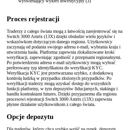
Proces rejestracji
Traderzy z całego świata mogą z łatwością zarejestrować się na
Switch 3000 Amrix (13X) dzięki obsłudze wielu języków i
wskazówkom dotyczącym danego regionu. Użytkownicy
zaczynają od podania swojego adresu e-mail, wybrania kraju i
utworzenia hasła. Platforma zapewnia zlokalizowane kroki
weryfikacji, zapewniając zgodność z przepisami regionalnymi.
Po potwierdzeniu adresu e-mail użytkownicy mogą wybrać
preferowany typ identyfikatora do weryfikacji KYC.
Weryfikacja KYC jest przetwarzana szybko, z dodatkową
kontrolą ludzką w przypadku złożonych przypadków. Po
weryfikacji traderzy mogą uzyskać dostęp do wszystkich
funkcji platformy, w tym depozytów fiducjarnych, stakingu i
handlu kontraktami futures. Dzięki przyjaznemu dla regionu
procesowi rejestracji Switch 3000 Amrix (13X) zapewnia
płynne działanie użytkownikom z całego świata.
Opcje depozytu
Dla traderów, którzy chcą szybko wejść na rynek, depozyty