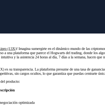
Apellido
través de
BTI.LIVE
y accede a
Correo electrónico
igurarla sin problemas.
¿Quiso decir
?
Reemplazar
Registro seguro
ipro (13X)
! Imagina sumergirte en el dinámico mundo de las criptomo
ceso a una plataforma que parece el Hogwarts del trading, donde los al
z intuitiva y la asistencia 24 horas al día, 7 días a la semana, hacen q
es su transparencia. La plataforma presume de una tasa de ganancias 
titivas, sin cargos ocultos, lo que garantiza que puedas centrarte únic
 del producto:
scripción
negociación optimizada