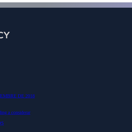
BTC 3000 Lexipro (13X)
EMBRE DE 2018
BTC 3000 Lexipro (13X) Registro Oficial
ding a considerar
Nombre
OS