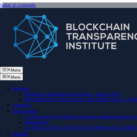
Saltar al contenido
Menú
Menú
Informes
Informe de vigilancia del mercado – abril de 2019
INFORME DE VIGILANCIA DEL MERCADO – DICI
Comercio
Intercambios
La elección de los clientes: las mejores aplicaciones de tra
Metodología
LA ÚNICA API CON DATOS DE MERCADO LIMPI
Español