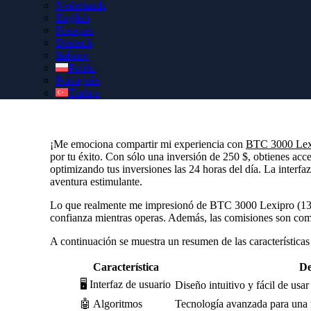
Nederlands
English
Asegúrate una cuenta BTC 3000 Lexipro (13X) auténtica a 
Français
un Gestor de Cuenta Personal gratuito que te ayudará a conf
Deutsch
Italiano
Polski
Português
Türkçe
¡Me emociona compartir mi experiencia con
BTC 3000 Lex
por tu éxito. Con sólo una inversión de 250 $, obtienes ac
optimizando tus inversiones las 24 horas del día. La interfa
aventura estimulante.
Lo que realmente me impresionó de BTC 3000 Lexipro (13X) 
confianza mientras operas. Además, las comisiones son compe
A continuación se muestra un resumen de las características
Característica
De
🖥️ Interfaz de usuario
Diseño intuitivo y fácil de usar
🤖 Algoritmos
Tecnología avanzada para una 