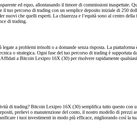
sparente ed equo, allontanando il timore di commissioni inaspettate. Que
re il tuo percorso di trading con un semplice deposito iniziale di 250 do
rader nuovi che quelli esperti. La chiarezza e l’equità sono al centro della
nce di trading.
legate a problemi irrisolti o a domande senza risposta. La piattaforma è 
 tecnica o strategica. Ogni fase del tuo percorso di trading è supportata 
e. Affidati a Bitcoin Lexipro 16X (30) per risolvere rapidamente qualsia
attività di trading? Bitcoin Lexipro 16X (30) semplifica tutto questo con
positi, prelievi o manutenzione del conto, il nostro modello di prezzi ass
anificare i tuoi investimenti in modo più efficace, migliorando così la t