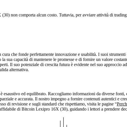
6X (30) non comporta alcun costo. Tuttavia, per avviare attività di tradi
 cura che fonde perfettamente innovazione e usabilità. I suoi strumenti 
o la sua capacità di mantenere le promesse e di fornire un valore costante
sperti. Il suo potenziale di crescita futura è evidente nel suo approccio a
lida alternativa.
 esaustivo ed equilibrato. Raccogliamo informazioni da diverse fonti, com
arziale e accurata. Il nostro impegno a fornire contenuti autentici e cre
so di revisione e sugli standard che rispettiamo, visita le pagine “
Perché
affidabile di Bitcoin Lexipro 16X (30), guidando i lettori a prendere dec