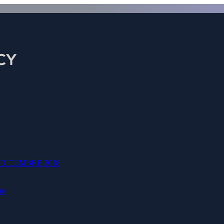
Bitcoin Lexipro 16X (30)
DICEMBRE 2018
tcoin Lexipro 16X (30) Registrazione uffici
re
Nome di battesimo