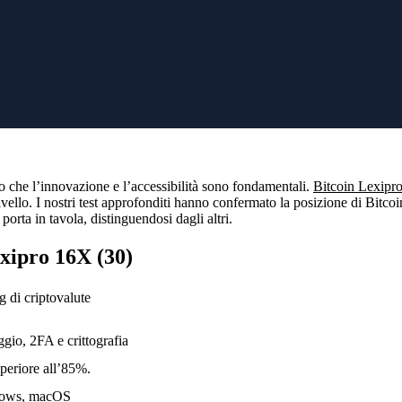
Cognome
 tramite
BTI.LIVE
e ottieni
E-mail
istenza continua alla
Intendevi
?
Sostituire
Registrazione sicura
ro che l’innovazione e l’accessibilità sono fondamentali.
Bitcoin Lexipr
i livello. I nostri test approfonditi hanno confermato la posizione di Bi
orta in tavola, distinguendosi dagli altri.
exipro 16X (30)
g di criptovalute
aggio, 2FA e crittografia
periore all’85%.
dows, macOS