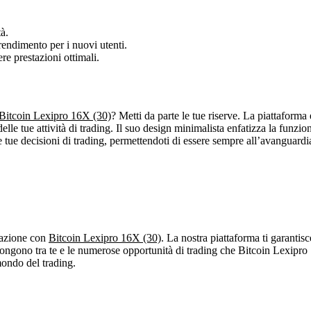
à.
endimento per i nuovi utenti.
re prestazioni ottimali.
Bitcoin Lexipro 16X (30)
? Metti da parte le tue riserve. La piattaforma 
elle tue attività di trading. Il suo design minimalista enfatizza la funzio
le tue decisioni di trading, permettendoti di essere sempre all’avanguard
trazione con
Bitcoin Lexipro 16X (30)
. La nostra piattaforma ti garantisc
gono tra te e le numerose opportunità di trading che Bitcoin Lexipro 16X 
mondo del trading.