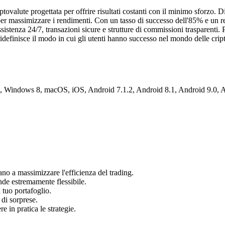
tovalute progettata per offrire risultati costanti con il minimo sforzo. D
io per massimizzare i rendimenti. Con un tasso di successo dell'85% e un
istenza 24/7, transazioni sicure e strutture di commissioni trasparenti. Pr
ridefinisce il modo in cui gli utenti hanno successo nel mondo delle crip
indows 8, macOS, iOS, Android 7.1.2, Android 8.1, Android 9.0, An
utano a massimizzare l'efficienza del trading.
ende estremamente flessibile.
 tuo portafoglio.
 di sorprese.
e in pratica le strategie.