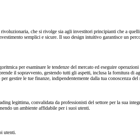
oluzionaria, che si rivolge sia agli investitori principianti che a quelli
nvestimento semplici e sicure. Il suo design intuitivo garantisce un perc
goritmica per esaminare le tendenze del mercato ed eseguire operazioni i
 prende il sopravvento, gestendo tutti gli aspetti, inclusa la fornitura d
 per gestire le tue finanze, indipendentemente dalla tua conoscenza del
ing legittima, convalidata da professionisti del settore per la sua inte
ornendo un ambiente affidabile per i suoi utenti.
i utenti.