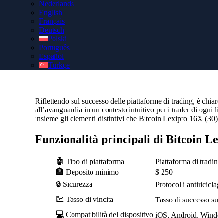
Nederlands
English
Assicurati il tuo account Bitcoin Lexipro 16X (30) autentico
Français
l’accesso a un Personal Account Manager gratuito per un’ass
Deutsch
configurazione.
Polski
Português
Español
Türkçe
Riflettendo sul successo delle piattaforme di trading, è chia
all’avanguardia in un contesto intuitivo per i trader di ogn
insieme gli elementi distintivi che Bitcoin Lexipro 16X (30) p
Funzionalità principali di Bitcoin L
🤖
Tipo di piattaforma
Piattaforma di tradin
🏦
Deposito minimo
$ 250
🔒 Sicurezza
Protocolli antiricicl
💹
Tasso di vincita
Tasso di successo su
💻
Compatibilità del dispositivo
iOS, Android, Win