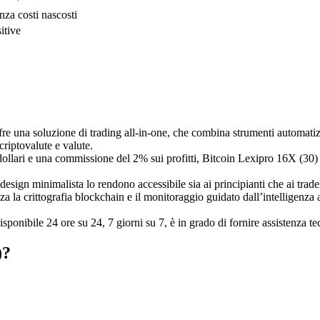
enza costi nascosti
itive
e una soluzione di trading all-in-one, che combina strumenti automatizza
 criptovalute e valute.
ollari e una commissione del 2% sui profitti, Bitcoin Lexipro 16X (30) g
l design minimalista lo rendono accessibile sia ai principianti che ai trad
 la crittografia blockchain e il monitoraggio guidato dall’intelligenza ar
sponibile 24 ore su 24, 7 giorni su 7, è in grado di fornire assistenza tec
)?