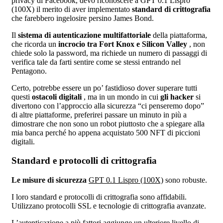
privacy di Facebook, devo riconoscere a GPT 0.1 Lispro
(100X) il merito di aver implementato
standard di crittografia
che farebbero ingelosire persino James Bond.
Il
sistema di autenticazione multifattoriale
della piattaforma,
che ricorda un
incrocio tra Fort Knox e Silicon Valley
, non
chiede solo la password, ma richiede un numero di passaggi di
verifica tale da farti sentire come se stessi entrando nel
Pentagono.
Certo, potrebbe essere un po’ fastidioso dover superare tutti
questi
ostacoli digitali
, ma in un mondo in cui
gli hacker
si
divertono con l’approccio alla sicurezza “ci penseremo dopo”
di altre piattaforme, preferirei passare un minuto in più a
dimostrare che non sono un robot piuttosto che a spiegare alla
mia banca perché ho appena acquistato 500 NFT di piccioni
digitali.
Standard e protocolli di crittografia
Le misure di sicurezza
GPT 0.1 Lispro (100X)
sono robuste.
I loro standard e protocolli di crittografia sono affidabili.
Utilizzano protocolli SSL e tecnologie di crittografia avanzate.
L’autenticazione a più fattori aggiunge un ulteriore livello di