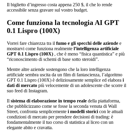
Il biglietto d’ingresso costa appena 250 $, il che lo rende
accessibile senza gravare sul vostro budget.
Come funziona la tecnologia AI GPT
0.1 Lispro (100X)
Vorrei fare chiarezza tra il
fumo e gli specchi delle aziende
e
mostrarvi come funziona realmente
l’intelligenza artificiale
GPT 0.1 Lispro (100X)
, che è meno “fisica quantistica” e più
“riconoscimento di schemi di base sotto steroidi”.
Mentre altre aziende sostengono che la loro intelligenza
artificiale sembra uscita da un film di fantascienza, l’algoritmo
GPT 0.1 Lispro (100X) è deliziosamente semplice ed elabora
i
dati di mercato
più velocemente di un adolescente che scorre il
suo feed di Instagram.
Il
sistema di elaborazione in tempo reale
della piattaforma,
che pubblicizzano come se fosse la seconda venuta di Wall
Street, confronta semplicemente
i modelli storici
con le attuali
condizioni di mercato per prendere decisioni di trading: è
fondamentalmente il tuo corso di statistica al liceo con un
elegante abito e cravatta.