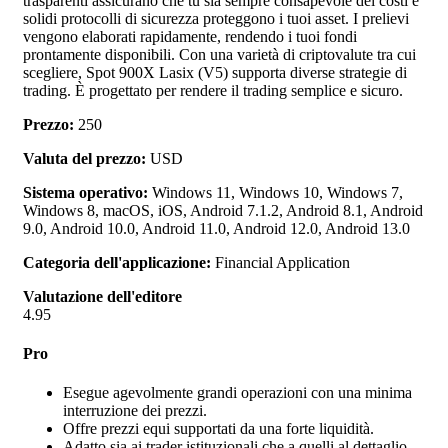
trasparenti assicurano che tu sia sempre consapevole dei costi e
solidi protocolli di sicurezza proteggono i tuoi asset. I prelievi
vengono elaborati rapidamente, rendendo i tuoi fondi
prontamente disponibili. Con una varietà di criptovalute tra cui
scegliere, Spot 900X Lasix (V5) supporta diverse strategie di
trading. È progettato per rendere il trading semplice e sicuro.
Prezzo:
250
Valuta del prezzo:
USD
Sistema operativo:
Windows 11, Windows 10, Windows 7,
Windows 8, macOS, iOS, Android 7.1.2, Android 8.1, Android
9.0, Android 10.0, Android 11.0, Android 12.0, Android 13.0
Categoria dell'applicazione:
Financial Application
Valutazione dell'editore
4.95
Pro
Esegue agevolmente grandi operazioni con una minima
interruzione dei prezzi.
Offre prezzi equi supportati da una forte liquidità.
Adatto sia ai trader istituzionali che a quelli al dettaglio.