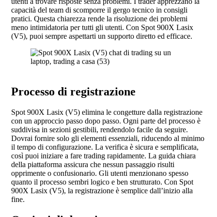
utenti a trovare risposte senza problemi. I trader apprezzano la
capacità del team di scomporre il gergo tecnico in consigli
pratici. Questa chiarezza rende la risoluzione dei problemi
meno intimidatoria per tutti gli utenti. Con Spot 900X Lasix
(V5), puoi sempre aspettarti un supporto diretto ed efficace.
Processo di registrazione
Spot 900X Lasix (V5) elimina le congetture dalla registrazione
con un approccio passo dopo passo. Ogni parte del processo è
suddivisa in sezioni gestibili, rendendolo facile da seguire.
Dovrai fornire solo gli elementi essenziali, riducendo al minimo
il tempo di configurazione. La verifica è sicura e semplificata,
così puoi iniziare a fare trading rapidamente. La guida chiara
della piattaforma assicura che nessun passaggio risulti
opprimente o confusionario. Gli utenti menzionano spesso
quanto il processo sembri logico e ben strutturato. Con Spot
900X Lasix (V5), la registrazione è semplice dall’inizio alla
fine.