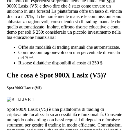
Ho avuto un’esperienza sorprendentemente fluida con
Spot
900X Lasix (V5)
e devo dire che è stato come trovare un
unicorno in una foresta! La piattaforma offre un tasso di vincita
di circa il 70%, il che non è niente male, e le commissioni sono
abbastanza ragionevoli, consentendo sia il trading manuale che
quello automatizzato. Inoltre, offrono risorse educative e conti
demo per soli $ 250: consideralo un piccolo investimento nella
tua educazione finanziaria!
Offre sia modalità di trading manuali che automatizzate.
Commissioni ragionevoli con una percentuale di vincita
del 70%.
Risorse didattiche disponibili al costo di 250 $.
Che cosa è Spot 900X Lasix (V5)?
Spot 900X Lasix (V5)
Spot 900X Lasix (V5) è una piattaforma di trading di
criptovalute focalizzata su accessibilità e funzionalità. Consente
un rapido onboarding con bassi requisiti di deposito e fornisce
strumenti per gestire il trading in modo efficiente. Commissioni