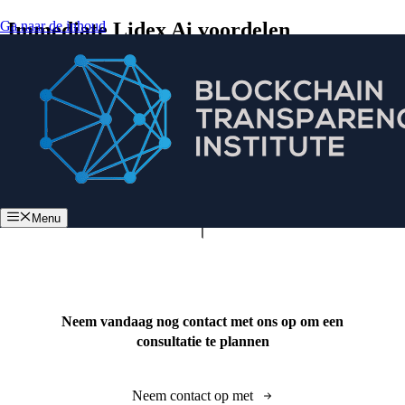
Ga naar de inhoud
Immediate Lidex Ai voordelen
Menu
Neem vandaag nog contact met ons op om een
consultatie te plannen
Neem contact op met