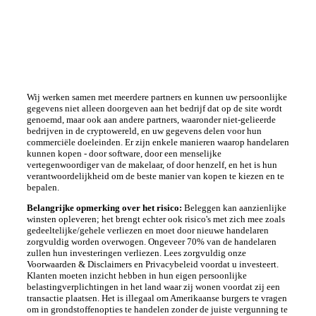
Wij werken samen met meerdere partners en kunnen uw persoonlijke
gegevens niet alleen doorgeven aan het bedrijf dat op de site wordt
genoemd, maar ook aan andere partners, waaronder niet-gelieerde
bedrijven in de cryptowereld, en uw gegevens delen voor hun
commerciële doeleinden. Er zijn enkele manieren waarop handelaren
kunnen kopen - door software, door een menselijke
vertegenwoordiger van de makelaar, of door henzelf, en het is hun
verantwoordelijkheid om de beste manier van kopen te kiezen en te
bepalen.
Belangrijke opmerking over het risico:
Beleggen kan aanzienlijke
winsten opleveren; het brengt echter ook risico's met zich mee zoals
gedeeltelijke/gehele verliezen en moet door nieuwe handelaren
zorgvuldig worden overwogen. Ongeveer 70% van de handelaren
zullen hun investeringen verliezen. Lees zorgvuldig onze
Voorwaarden & Disclaimers en Privacybeleid voordat u investeert.
Klanten moeten inzicht hebben in hun eigen persoonlijke
belastingverplichtingen in het land waar zij wonen voordat zij een
transactie plaatsen. Het is illegaal om Amerikaanse burgers te vragen
om in grondstoffenopties te handelen zonder de juiste vergunning te