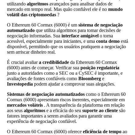
utilizando
algoritmos
avançados para analisar dados de
mercado em tempo real. Mas quão confiável ele é no
mundo
volátil das criptomoedas
?
O Ethereum 60 Cormax (6000) é um
sistema de negociação
automatizado
que utiliza algoritmos para tomar decisões de
negociação informadas. Sua
interface amigável
o torna
acessível, especialmente para iniciantes, e uma
conta demo
está
disponível, permitindo que os usuários pratiquem a negociação
sem arriscar dinheiro real.
É crucial avaliar
a credibilidade
da Ethereum 60 Cormax
(6000) antes de começar. Verificar sua
posição regulatória
junto a autoridades como a SEC ou a CySEC é importante, e
avaliações de fontes confiáveis como
Bloomberg
e
Investopedia
podem ajudar a comprovar suas alegações.
Sistemas de negociação automatizados
como o Ethereum 60
Cormax (6000) apresentam riscos inerentes, especialmente em
mercados voláteis
. A transparência da plataforma em relação
aos seus
algoritmos
e a eficácia do seu
suporte ao cliente
são
fatores importantes a serem avaliados para garantir uma
experiência de negociação confiável.
O Ethereum 60 Cormax (6000) oferece
eficiência de tempo
ao