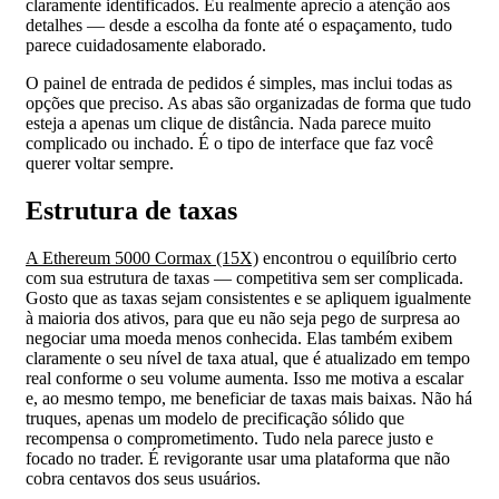
claramente identificados. Eu realmente aprecio a atenção aos
detalhes — desde a escolha da fonte até o espaçamento, tudo
parece cuidadosamente elaborado.
O painel de entrada de pedidos é simples, mas inclui todas as
opções que preciso. As abas são organizadas de forma que tudo
esteja a apenas um clique de distância. Nada parece muito
complicado ou inchado. É o tipo de interface que faz você
querer voltar sempre.
Estrutura de taxas
A Ethereum 5000 Cormax (15X)
encontrou o equilíbrio certo
com sua estrutura de taxas — competitiva sem ser complicada.
Gosto que as taxas sejam consistentes e se apliquem igualmente
à maioria dos ativos, para que eu não seja pego de surpresa ao
negociar uma moeda menos conhecida. Elas também exibem
claramente o seu nível de taxa atual, que é atualizado em tempo
real conforme o seu volume aumenta. Isso me motiva a escalar
e, ao mesmo tempo, me beneficiar de taxas mais baixas. Não há
truques, apenas um modelo de precificação sólido que
recompensa o comprometimento. Tudo nela parece justo e
focado no trader. É revigorante usar uma plataforma que não
cobra centavos dos seus usuários.