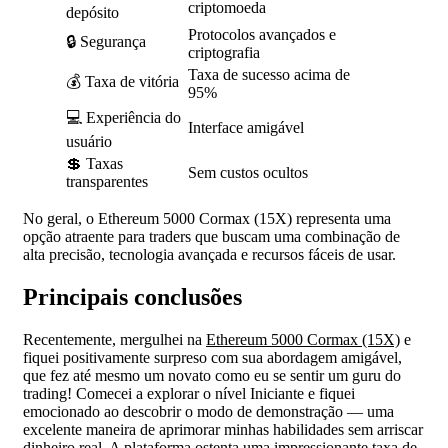
criptomoeda
depósito
Protocolos avançados e
🔒 Segurança
criptografia
Taxa de sucesso acima de
💰 Taxa de vitória
95%
💻 Experiência do
Interface amigável
usuário
💲 Taxas
Sem custos ocultos
transparentes
No geral, o Ethereum 5000 Cormax (15X) representa uma
opção atraente para traders que buscam uma combinação de
alta precisão, tecnologia avançada e recursos fáceis de usar.
Principais conclusões
Recentemente, mergulhei na
Ethereum 5000 Cormax (15X)
e
fiquei positivamente surpreso com sua abordagem amigável,
que fez até mesmo um novato como eu se sentir um guru do
trading! Comecei a explorar o nível Iniciante e fiquei
emocionado ao descobrir o modo de demonstração — uma
excelente maneira de aprimorar minhas habilidades sem arriscar
dinheiro real. A plataforma ostenta uma impressionante taxa de