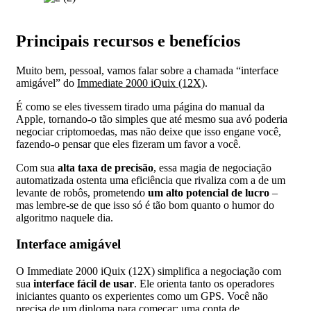
Principais recursos e benefícios
Muito bem, pessoal, vamos falar sobre a chamada “interface
amigável” do
Immediate 2000 iQuix (12X)
.
É como se eles tivessem tirado uma página do manual da
Apple, tornando-o tão simples que até mesmo sua avó poderia
negociar criptomoedas, mas não deixe que isso engane você,
fazendo-o pensar que eles fizeram um favor a você.
Com sua
alta taxa de precisão
, essa magia de negociação
automatizada ostenta uma eficiência que rivaliza com a de um
levante de robôs, prometendo
um alto potencial de lucro
–
mas lembre-se de que isso só é tão bom quanto o humor do
algoritmo naquele dia.
Interface amigável
O Immediate 2000 iQuix (12X) simplifica a negociação com
sua
interface fácil de usar
. Ele orienta tanto os operadores
iniciantes quanto os experientes como um GPS. Você não
precisa de um diploma para começar; uma conta de