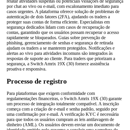
relatar atividades suspeitas ou potenciais violações de segurança
por chat ao vivo ou e-mail, com escalonamento imediato para
casos urgentes. A plataforma oferece solução de problemas de
autenticação de dois fatores (2FA), ajudando os traders a
proteger suas contas de forma eficiente. Especialistas em
segurança dedicados lidam com casos de recuperação de
contas, garantindo que os usuários possam recuperar o acesso
rapidamente se bloqueados. Guias sobre prevenção de
phishing, gerenciamento de senhas e segurança de retirada
ajudam os traders a se manterem protegidos. Notificações e
alertas ao vivo para atividades incomuns são integrados às
respostas de suporte ao cliente. Para traders que priorizam a
segurança, a Switch Amrix 19X (30) fornece assistência
proativa e responsiva.
Processo de registro
Para plataformas que exigem conformidade com
regulamentações financeiras, o Switch Amrix 19X (30) garante
um processo de integração totalmente compatível. A inscrição
começa com a criação de e-mail e senha padrão, seguido por
uma confirmação por e-mail. A verificação KYC é necessária
para que todos os usuários cumpram as leis antilavagem de
dinheiro (AML). Os usuários devem enviar um documento de
identidade emitido pelo governo e concluir uma varredura de