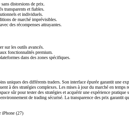
sans distorsions de prix.
s transparents et fiables.
tionnels et individuels.
itions de marché imprévisibles.
vec des récompenses attrayantes.
r sur les outils avancés.
 aux fonctionnalités premium.
s plateformes dans des zones spécifiques.
ns uniques des différents traders. Son interface épurée garantit une expé
quent à des stratégies complexes. Les mises à jour du marché en temps réel
e sûr pour tester des stratégies et acquérir une expérience pratique san
un environnement de trading sécurisé. La transparence des prix garantit qu