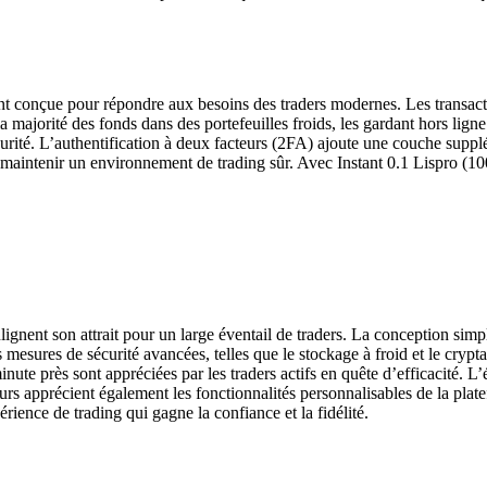
nt conçue pour répondre aux besoins des traders modernes. Les transacti
la majorité des fonds dans des portefeuilles froids, les gardant hors lign
curité. L’authentification à deux facteurs (2FA) ajoute une couche supp
maintenir un environnement de trading sûr. Avec Instant 0.1 Lispro (100
gnent son attrait pour un large éventail de traders. La conception simpl
 mesures de sécurité avancées, telles que le stockage à froid et le crypt
minute près sont appréciées par les traders actifs en quête d’efficacité. 
urs apprécient également les fonctionnalités personnalisables de la platef
rience de trading qui gagne la confiance et la fidélité.