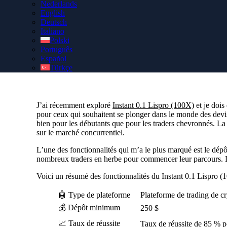
Nederlands
English
Sécurisez votre compte Instant 0.1 Lispro (100X) authentiq
Deutsch
gestionnaire de compte personnel gratuit pour une assistanc
Italiano
Polski
Português
Español
Türkçe
J’ai récemment exploré
Instant 0.1 Lispro (100X)
et je dois
pour ceux qui souhaitent se plonger dans le monde des devis
bien pour les débutants que pour les traders chevronnés. La 
sur le marché concurrentiel.
L’une des fonctionnalités qui m’a le plus marqué est le dép
nombreux traders en herbe pour commencer leur parcours. L’int
Voici un résumé des fonctionnalités du Instant 0.1 Lispro (
🤖 Type de plateforme
Plateforme de trading de 
💰 Dépôt minimum
250 $
📈 Taux de réussite
Taux de réussite de 85 % p