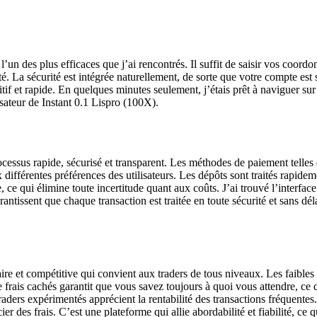
’un des plus efficaces que j’ai rencontrés. Il suffit de saisir vos coordon
ité. La sécurité est intégrée naturellement, de sorte que votre compte es
tif et rapide. En quelques minutes seulement, j’étais prêt à naviguer su
isateur de Instant 0.1 Lispro (100X).
cessus rapide, sécurisé et transparent. Les méthodes de paiement telles q
aux différentes préférences des utilisateurs. Les dépôts sont traités rap
 ce qui élimine toute incertitude quant aux coûts. J’ai trouvé l’interface
ntissent que chaque transaction est traitée en toute sécurité et sans déla
re et compétitive qui convient aux traders de tous niveaux. Les faibles 
 frais cachés garantit que vous savez toujours à quoi vous attendre, ce q
s traders expérimentés apprécient la rentabilité des transactions fréquent
ier des frais. C’est une plateforme qui allie abordabilité et fiabilité, ce