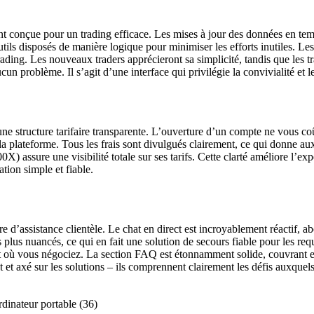
t conçue pour un trading efficace. Les mises à jour des données en temps
tils disposés de manière logique pour minimiser les efforts inutiles. Le
ading. Les nouveaux traders apprécieront sa simplicité, tandis que les tra
cun problème. Il s’agit d’une interface qui privilégie la convivialité et 
une structure tarifaire transparente. L’ouverture d’un compte ne vous co
e la plateforme. Tous les frais sont divulgués clairement, ce qui donne au
) assure une visibilité totale sur ses tarifs. Cette clarté améliore l’expé
tion simple et fiable.
 d’assistance clientèle. Le chat en direct est incroyablement réactif, a
 plus nuancés, ce qui en fait une solution de secours fiable pour les req
nt où vous négociez. La section FAQ est étonnamment solide, couvrant ef
t et axé sur les solutions – ils comprennent clairement les défis auxquel
.