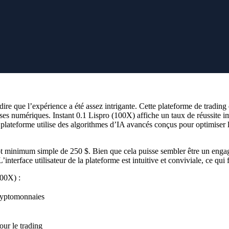
Nom de famille
ue via
BTI.LIVE
et accédez à un
E-mail
e de configuration transparente.
Vouliez-vous dire
?
Remplacer
Inscription sécurisée
 dire que l’expérience a été assez intrigante. Cette plateforme de trad
es numériques. Instant 0.1 Lispro (100X) affiche un taux de réussite imp
plateforme utilise des algorithmes d’IA avancés conçus pour optimiser le
ôt minimum simple de 250 $. Bien que cela puisse sembler être un engag
erface utilisateur de la plateforme est intuitive et conviviale, ce qui fa
100X) :
cryptomonnaies
our le trading