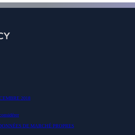
Instant 0.1 Lispro (100X)
CEMBRE 2018
stant 0.1 Lispro (100X) Enregistrement offic
 considérer
Prénom
S DONNÉES DE MARCHÉ PROPRES