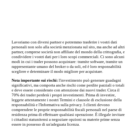
Lavoriamo con diversi partner e potremmo trasferire i vostri dati
personali non solo alla società menzionata sul sito, ma anche ad altri
partner, comprese società non affiliate del mondo della crittografia, e
condividere i vostri dati per i loro scopi commerciali. Ci sono alcuni
modi in cui i trader possono acquistare: tramite software, tramite un
rappresentante umano del broker o da soli, ed è loro responsabilità
scegliere e determinare il modo migliore per acquistare.
Nota importante sui rischi:
l'investimento può generare guadagni
significativi, ma comporta anche rischi come perdite parziali o totali
e deve essere considerato con attenzione dai nuovi trader. Circa il
70% dei trader perderà i propri investimenti. Prima di investire,
leggete attentamente i nostri Termini e clausole di esclusione della
responsabilità e l'Informativa sulla privacy. I clienti devono
comprendere le proprie responsabilità fiscali personali nel paese di
residenza prima di effettuare qualsiasi operazione. È illegale invitare
i cittadini statunitensi a negoziare opzioni su materie prime senza
essere in possesso di un'adeguata licenza.