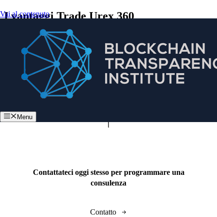
Vai al contenuto
I vantaggi Trade Urex 360
Menu
Contattateci oggi stesso per programmare una
consulenza
Contatto