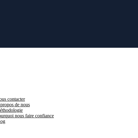
 à d'autres partenaires, y compris des sociétés non affiliées dans le
présentant humain du courtier ou par eux-mêmes, et il leur incombe de
ielles ou totales et doit être envisagé avec prudence par les
otre politique de confidentialité avant d'investir. Les clients doivent
américains pour négocier des options sur matières premières sans être
us contacter
propos de nous
éthodologie
urquoi nous faire confiance
log