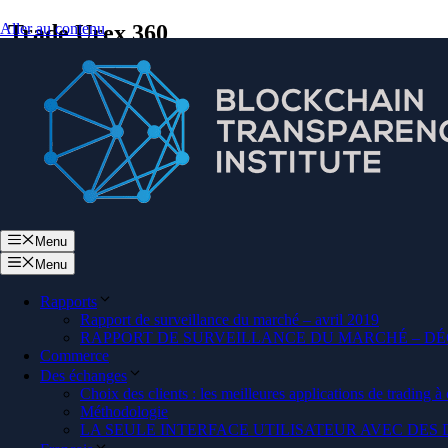
Aller au contenu
Trade Urex 360
Menu
Menu
Rapports
Rapport de surveillance du marché – avril 2019
RAPPORT DE SURVEILLANCE DU MARCHÉ – DÉ
Commerce
Prenez contact avec nous dès a
Des échanges
Choix des clients : les meilleures applications de trading à
Méthodologie
LA SEULE INTERFACE UTILISATEUR AVEC DE