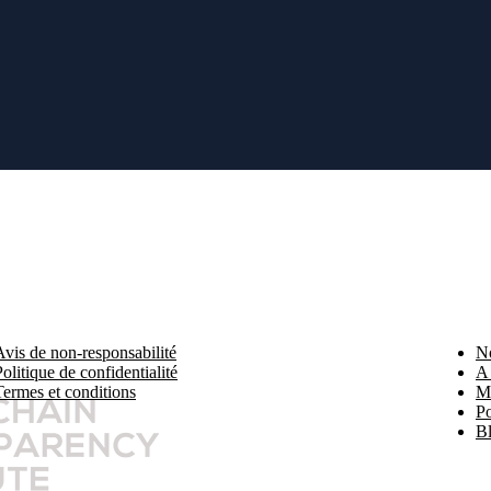
s données personnelles non seulement à la société mentionnée sur le site, mais aussi
iales. Les traders peuvent acheter de différentes manières - par logiciel, par un re
des gains importants, mais il comporte également des risques tels que des pertes part
nts. Lisez attentivement nos conditions et clauses de non-responsabilité ainsi que n
sidence avant d'effectuer des transactions. Il est illégal de solliciter des citoyens 
Avis de non-responsabilité
No
olitique de confidentialité
A 
Termes et conditions
M
Po
B