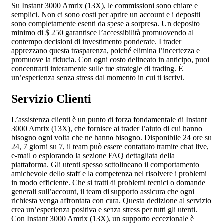
Su Instant 3000 Amrix (13X), le commissioni sono chiare e
semplici. Non ci sono costi per aprire un account e i depositi
sono completamente esenti da spese a sorpresa. Un deposito
minimo di $ 250 garantisce l’accessibilità promuovendo al
contempo decisioni di investimento ponderate. I trader
apprezzano questa trasparenza, poiché elimina l’incertezza e
promuove la fiducia. Con ogni costo delineato in anticipo, puoi
concentrarti interamente sulle tue strategie di trading. È
un’esperienza senza stress dal momento in cui ti iscrivi.
Servizio Clienti
L’assistenza clienti è un punto di forza fondamentale di Instant
3000 Amrix (13X), che fornisce ai trader l’aiuto di cui hanno
bisogno ogni volta che ne hanno bisogno. Disponibile 24 ore su
24, 7 giorni su 7, il team può essere contattato tramite chat live,
e-mail o esplorando la sezione FAQ dettagliata della
piattaforma. Gli utenti spesso sottolineano il comportamento
amichevole dello staff e la competenza nel risolvere i problemi
in modo efficiente. Che si tratti di problemi tecnici o domande
generali sull’account, il team di supporto assicura che ogni
richiesta venga affrontata con cura. Questa dedizione al servizio
crea un’esperienza positiva e senza stress per tutti gli utenti.
Con Instant 3000 Amrix (13X), un supporto eccezionale è