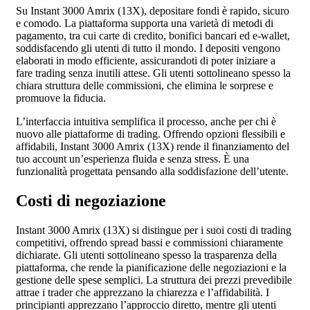
Su Instant 3000 Amrix (13X), depositare fondi è rapido, sicuro
e comodo. La piattaforma supporta una varietà di metodi di
pagamento, tra cui carte di credito, bonifici bancari ed e-wallet,
soddisfacendo gli utenti di tutto il mondo. I depositi vengono
elaborati in modo efficiente, assicurandoti di poter iniziare a
fare trading senza inutili attese. Gli utenti sottolineano spesso la
chiara struttura delle commissioni, che elimina le sorprese e
promuove la fiducia.
L’interfaccia intuitiva semplifica il processo, anche per chi è
nuovo alle piattaforme di trading. Offrendo opzioni flessibili e
affidabili, Instant 3000 Amrix (13X) rende il finanziamento del
tuo account un’esperienza fluida e senza stress. È una
funzionalità progettata pensando alla soddisfazione dell’utente.
Costi di negoziazione
Instant 3000 Amrix (13X) si distingue per i suoi costi di trading
competitivi, offrendo spread bassi e commissioni chiaramente
dichiarate. Gli utenti sottolineano spesso la trasparenza della
piattaforma, che rende la pianificazione delle negoziazioni e la
gestione delle spese semplici. La struttura dei prezzi prevedibile
attrae i trader che apprezzano la chiarezza e l’affidabilità. I
principianti apprezzano l’approccio diretto, mentre gli utenti