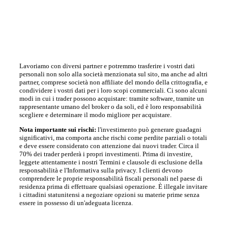
Lavoriamo con diversi partner e potremmo trasferire i vostri dati
personali non solo alla società menzionata sul sito, ma anche ad altri
partner, comprese società non affiliate del mondo della crittografia, e
condividere i vostri dati per i loro scopi commerciali. Ci sono alcuni
modi in cui i trader possono acquistare: tramite software, tramite un
rappresentante umano del broker o da soli, ed è loro responsabilità
scegliere e determinare il modo migliore per acquistare.
Nota importante sui rischi:
l'investimento può generare guadagni
significativi, ma comporta anche rischi come perdite parziali o totali
e deve essere considerato con attenzione dai nuovi trader. Circa il
70% dei trader perderà i propri investimenti. Prima di investire,
leggete attentamente i nostri Termini e clausole di esclusione della
responsabilità e l'Informativa sulla privacy. I clienti devono
comprendere le proprie responsabilità fiscali personali nel paese di
residenza prima di effettuare qualsiasi operazione. È illegale invitare
i cittadini statunitensi a negoziare opzioni su materie prime senza
essere in possesso di un'adeguata licenza.