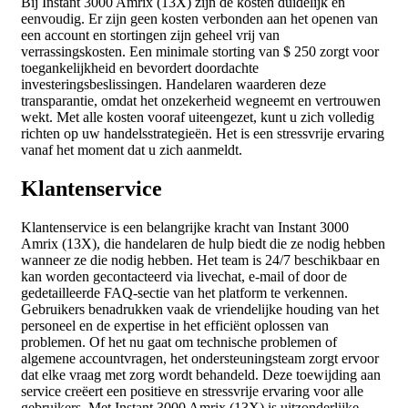
Bij Instant 3000 Amrix (13X) zijn de kosten duidelijk en
eenvoudig. Er zijn geen kosten verbonden aan het openen van
een account en stortingen zijn geheel vrij van
verrassingskosten. Een minimale storting van $ 250 zorgt voor
toegankelijkheid en bevordert doordachte
investeringsbeslissingen. Handelaren waarderen deze
transparantie, omdat het onzekerheid wegneemt en vertrouwen
wekt. Met alle kosten vooraf uiteengezet, kunt u zich volledig
richten op uw handelsstrategieën. Het is een stressvrije ervaring
vanaf het moment dat u zich aanmeldt.
Klantenservice
Klantenservice is een belangrijke kracht van Instant 3000
Amrix (13X), die handelaren de hulp biedt die ze nodig hebben
wanneer ze die nodig hebben. Het team is 24/7 beschikbaar en
kan worden gecontacteerd via livechat, e-mail of door de
gedetailleerde FAQ-sectie van het platform te verkennen.
Gebruikers benadrukken vaak de vriendelijke houding van het
personeel en de expertise in het efficiënt oplossen van
problemen. Of het nu gaat om technische problemen of
algemene accountvragen, het ondersteuningsteam zorgt ervoor
dat elke vraag met zorg wordt behandeld. Deze toewijding aan
service creëert een positieve en stressvrije ervaring voor alle
gebruikers. Met Instant 3000 Amrix (13X) is uitzonderlijke