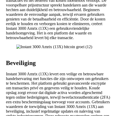
transacties en het beheren van kosten moeiteloos verloopt. De
voorspelbare prijsstructuur spreekt handelaren aan die waarde
hechten aan duidelijkheid en betrouwbaarheid. Beginners
waarderen de eenvoudige aanpak, terwijl ervaren gebruikers
genieten van de betaalbaarheid en efficiëntie. Door de kosten
eerlijk te houden en verborgen kosten te elimineren, creëert
Instant 3000 Amrix (13X) een gebruiksvriendelijke
handelsomgeving. Het is een platform dat waarde en
betrouwbaarheid levert bij elke transactie.
Beveiliging
Instant 3000 Amrix (13X) levert een veilige en betrouwbare
handelservaring met functies die zijn ontworpen om gebruikers
te beschermen. Het platform gebruikt geavanceerde encryptie
om transacties privé en gegevens veilig te houden. Koude
opslag zorgt ervoor dat digitale activa worden afgeschermd
tegen online bedreigingen, terwijl tweefactorauthenticatie (2FA)
een extra beschermingslaag toevoegt voor accounts. Gebruikers
waarderen de toewijding van Instant 3000 Amrix (13X) aan
beveiliging, inclusief regelmatige updates en naleving van
strikte industrienormen. Deze robuuste maatregelen creëren een