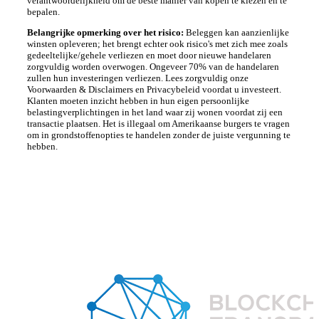
verantwoordelijkheid om de beste manier van kopen te kiezen en te
bepalen.
Belangrijke opmerking over het risico:
Beleggen kan aanzienlijke
winsten opleveren; het brengt echter ook risico's met zich mee zoals
gedeeltelijke/gehele verliezen en moet door nieuwe handelaren
zorgvuldig worden overwogen. Ongeveer 70% van de handelaren
zullen hun investeringen verliezen. Lees zorgvuldig onze
Voorwaarden & Disclaimers en Privacybeleid voordat u investeert.
Klanten moeten inzicht hebben in hun eigen persoonlijke
belastingverplichtingen in het land waar zij wonen voordat zij een
transactie plaatsen. Het is illegaal om Amerikaanse burgers te vragen
om in grondstoffenopties te handelen zonder de juiste vergunning te
hebben.