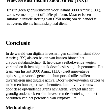
Hoeveel kost Instant 3000 Amrix (13X)?
Er zijn geen gebruikskosten voor Instant 3000 Amrix (13X),
zoals vermeld op het officiële platform. Maar er is een
minimale initiële storting van €250 nodig om de handel te
activeren, die als handelskapitaal dient.
Conclusie
In de wereld van digitale investeringen schittert Instant 3000
Amrix (13X) als een baken van kansen binnen het
cryptovalutalandschap. Ik heb deze veelbelovende wegen
verkend en ik ben blij dat ik deze beslissing heb genomen. Het
team van Instant 3000 Amrix (13X) biedt innovatieve
oplossingen voor degenen die hun portefeuilles willen
diversifiëren met digitale activa. Door weloverwogen keuzes te
maken en hun expertise te benutten, kunt u vol vertrouwen
door deze opwindende grens navigeren. Vergeet niet dat
grondig onderzoek en slim investeren de sleutel zijn tot het
ontsluiten van het potentieel van cryptovaluta.
Methodologie