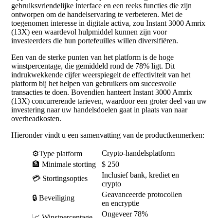
gebruiksvriendelijke interface en een reeks functies die zijn
ontworpen om de handelservaring te verbeteren. Met de
toegenomen interesse in digitale activa, zou Instant 3000 Amrix
(13X) een waardevol hulpmiddel kunnen zijn voor
investeerders die hun portefeuilles willen diversifiëren.
Een van de sterke punten van het platform is de hoge
winstpercentage, die gemiddeld rond de 78% ligt. Dit
indrukwekkende cijfer weerspiegelt de effectiviteit van het
platform bij het helpen van gebruikers om succesvolle
transacties te doen. Bovendien hanteert Instant 3000 Amrix
(13X) concurrerende tarieven, waardoor een groter deel van uw
investering naar uw handelsdoelen gaat in plaats van naar
overheadkosten.
Hieronder vindt u een samenvatting van de productkenmerken:
Crypto-handelsplatform
⚙️Type platform
🏦 Minimale storting
$ 250
Inclusief bank, krediet en
💳 Stortingsopties
crypto
Geavanceerde protocollen
🔒 Beveiliging
en encryptie
Ongeveer 78%
📈 Winstpercentage