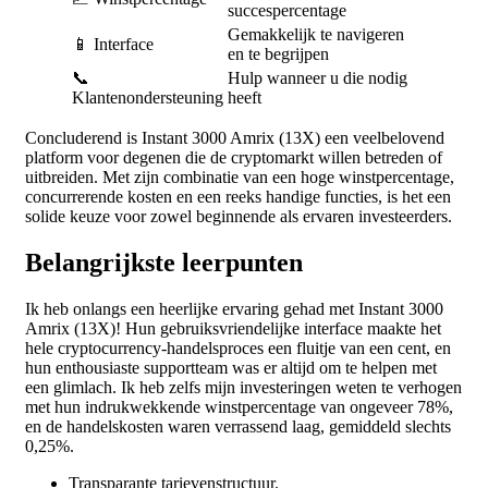
succespercentage
Gemakkelijk te navigeren
📱 Interface
en te begrijpen
📞
Hulp wanneer u die nodig
Klantenondersteuning
heeft
Concluderend is Instant 3000 Amrix (13X) een veelbelovend
platform voor degenen die de cryptomarkt willen betreden of
uitbreiden. Met zijn combinatie van een hoge winstpercentage,
concurrerende kosten en een reeks handige functies, is het een
solide keuze voor zowel beginnende als ervaren investeerders.
Belangrijkste leerpunten
Ik heb onlangs een heerlijke ervaring gehad met Instant 3000
Amrix (13X)! Hun gebruiksvriendelijke interface maakte het
hele cryptocurrency-handelsproces een fluitje van een cent, en
hun enthousiaste supportteam was er altijd om te helpen met
een glimlach. Ik heb zelfs mijn investeringen weten te verhogen
met hun indrukwekkende winstpercentage van ongeveer 78%,
en de handelskosten waren verrassend laag, gemiddeld slechts
0,25%.
Transparante tarievenstructuur.