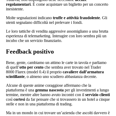
regolamentari
. È come acquistare un biglietto per un concerto
inesistente.
Molte segnalazioni indicano
truffe e attività fraudolente
. Gli
utenti segnalano difficoltà nel prelevare i fondi.
Le loro tattiche di vendita aggressive assomigliano a una brutta
esperienza di telemarketing. Interagire con loro sembra più un
incubo che un servizio finanziario.
Feedback positivo
Bene, gente, cambiamo un attimo le carte in tavola e parliamo
di quell’
otto per cento
che sembra aver trovato nel Trader
8000 Flarex (model 0.4) il proprio
cavaliere dall’armatura
scintillante
, o almeno uno scudiero abbastanza decente.
Alcune di queste anime coraggiose affermano che la
piattaforma è una
gemma nascosta
per gli investimenti a lungo
termine, mentre altre hanno avuto incontri con il
servizio clienti
così
cortesi
da far pensare che si trovassero in un hotel a cinque
stelle e non in una piattaforma di trading.
Ma in un mondo in cui trovare un’azienda che ascolti davvero è