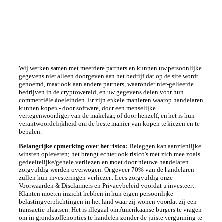
Wij werken samen met meerdere partners en kunnen uw persoonlijke
gegevens niet alleen doorgeven aan het bedrijf dat op de site wordt
genoemd, maar ook aan andere partners, waaronder niet-gelieerde
bedrijven in de cryptowereld, en uw gegevens delen voor hun
commerciële doeleinden. Er zijn enkele manieren waarop handelaren
kunnen kopen - door software, door een menselijke
vertegenwoordiger van de makelaar, of door henzelf, en het is hun
verantwoordelijkheid om de beste manier van kopen te kiezen en te
bepalen.
Belangrijke opmerking over het risico:
Beleggen kan aanzienlijke
winsten opleveren; het brengt echter ook risico's met zich mee zoals
gedeeltelijke/gehele verliezen en moet door nieuwe handelaren
zorgvuldig worden overwogen. Ongeveer 70% van de handelaren
zullen hun investeringen verliezen. Lees zorgvuldig onze
Voorwaarden & Disclaimers en Privacybeleid voordat u investeert.
Klanten moeten inzicht hebben in hun eigen persoonlijke
belastingverplichtingen in het land waar zij wonen voordat zij een
transactie plaatsen. Het is illegaal om Amerikaanse burgers te vragen
om in grondstoffenopties te handelen zonder de juiste vergunning te