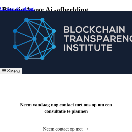
Ga naar de inhoud
Bitcoin Avage Ai -afbeelding
Menu
Neem vandaag nog contact met ons op om een
consultatie te plannen
Neem contact op met