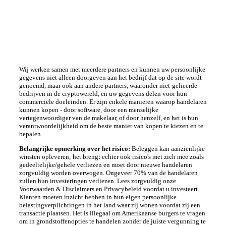
Wij werken samen met meerdere partners en kunnen uw persoonlijke
gegevens niet alleen doorgeven aan het bedrijf dat op de site wordt
genoemd, maar ook aan andere partners, waaronder niet-gelieerde
bedrijven in de cryptowereld, en uw gegevens delen voor hun
commerciële doeleinden. Er zijn enkele manieren waarop handelaren
kunnen kopen - door software, door een menselijke
vertegenwoordiger van de makelaar, of door henzelf, en het is hun
verantwoordelijkheid om de beste manier van kopen te kiezen en te
bepalen.
Belangrijke opmerking over het risico:
Beleggen kan aanzienlijke
winsten opleveren; het brengt echter ook risico's met zich mee zoals
gedeeltelijke/gehele verliezen en moet door nieuwe handelaren
zorgvuldig worden overwogen. Ongeveer 70% van de handelaren
zullen hun investeringen verliezen. Lees zorgvuldig onze
Voorwaarden & Disclaimers en Privacybeleid voordat u investeert.
Klanten moeten inzicht hebben in hun eigen persoonlijke
belastingverplichtingen in het land waar zij wonen voordat zij een
transactie plaatsen. Het is illegaal om Amerikaanse burgers te vragen
om in grondstoffenopties te handelen zonder de juiste vergunning te