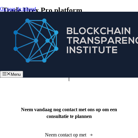
Ga naar de inhoud
Trade Urex Pro platform
Menu
Neem vandaag nog contact met ons op om een
consultatie te plannen
Neem contact op met