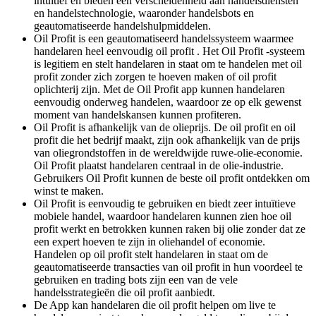
intuïtief en bieden een verscheidenheid aan handelsdiensten
en handelstechnologie, waaronder handelsbots en
geautomatiseerde handelshulpmiddelen.
Oil Profit is een geautomatiseerd handelssysteem waarmee
handelaren heel eenvoudig oil profit . Het Oil Profit -systeem
is legitiem en stelt handelaren in staat om te handelen met oil
profit zonder zich zorgen te hoeven maken of oil profit
oplichterij zijn. Met de Oil Profit app kunnen handelaren
eenvoudig onderweg handelen, waardoor ze op elk gewenst
moment van handelskansen kunnen profiteren.
Oil Profit is afhankelijk van de olieprijs. De oil profit en oil
profit die het bedrijf maakt, zijn ook afhankelijk van de prijs
van oliegrondstoffen in de wereldwijde ruwe-olie-economie.
Oil Profit plaatst handelaren centraal in de olie-industrie.
Gebruikers Oil Profit kunnen de beste oil profit ontdekken om
winst te maken.
Oil Profit is eenvoudig te gebruiken en biedt zeer intuïtieve
mobiele handel, waardoor handelaren kunnen zien hoe oil
profit werkt en betrokken kunnen raken bij olie zonder dat ze
een expert hoeven te zijn in oliehandel of economie.
Handelen op oil profit stelt handelaren in staat om de
geautomatiseerde transacties van oil profit in hun voordeel te
gebruiken en trading bots zijn een van de vele
handelsstrategieën die oil profit aanbiedt.
De App kan handelaren die oil profit helpen om live te