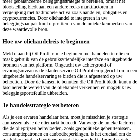
meer gebalanceerde beleggingsstrategie te bereiken, omdat het
blootstelling biedt aan een andere reeks marktfactoren in
vergelijking met traditionele activa zoals aandelen, obligaties en
cryptocurrencies. Door oliehandel te integreren in uw
beleggingsaanpak kunt u profiteren van de unieke kenmerken van
deze waardevolle bron.
Hoe uw oliehandelreis te beginnen
Meld u aan bij Oil Profit om te beginnen met handelen in olie en
maak gebruik van de gebruiksvriendelijke interface en uitgebreide
bronnen van het platform. Ongeacht uw achtergrond of
ervaringsniveau is de klantenservice Oil Profit erop gericht om u een
uitgebreide handelservaring te bieden die is afgestemd op uw
behoeften. Door de kansen te benutten die Oil Profit biedt, kunt u de
fascinerende wereld van de oliehandel verkennen en mogelijk uw
beleggingsportefeuille uitbreiden.
Je handelsstrategie verbeteren
Als je een ervaren handelaar bent, moet je misschien je strategie
aanpassen als je de oliemarkt betreedt. Vanwege de unieke factoren
die de olieprijzen beïnvloeden, zoals geopolitieke gebeurtenissen,
consumptiepatronen en aanbodbeperkingen, is het cruciaal om de
marktdynamiek te begrijpen voordat je erin duikt. Terwijl u zich