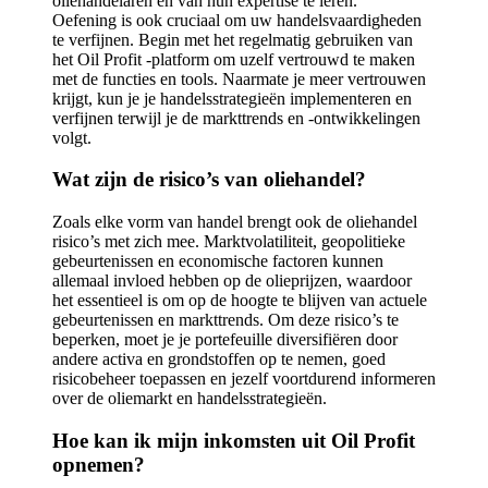
oliehandelaren en van hun expertise te leren.
Oefening is ook cruciaal om uw handelsvaardigheden
te verfijnen. Begin met het regelmatig gebruiken van
het Oil Profit -platform om uzelf vertrouwd te maken
met de functies en tools. Naarmate je meer vertrouwen
krijgt, kun je je handelsstrategieën implementeren en
verfijnen terwijl je de markttrends en -ontwikkelingen
volgt.
Wat zijn de risico’s van oliehandel?
Zoals elke vorm van handel brengt ook de oliehandel
risico’s met zich mee. Marktvolatiliteit, geopolitieke
gebeurtenissen en economische factoren kunnen
allemaal invloed hebben op de olieprijzen, waardoor
het essentieel is om op de hoogte te blijven van actuele
gebeurtenissen en markttrends. Om deze risico’s te
beperken, moet je je portefeuille diversifiëren door
andere activa en grondstoffen op te nemen, goed
risicobeheer toepassen en jezelf voortdurend informeren
over de oliemarkt en handelsstrategieën.
Hoe kan ik mijn inkomsten uit Oil Profit
opnemen?