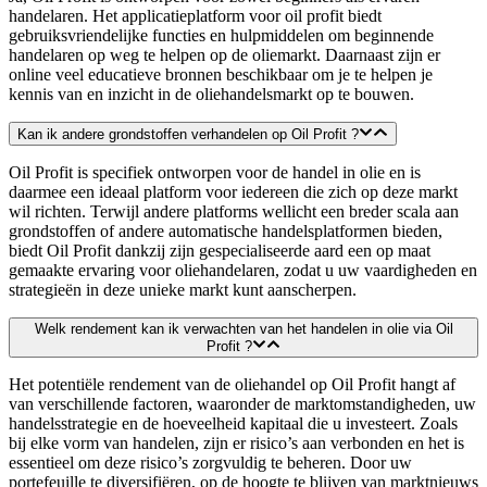
handelaren. Het applicatieplatform voor oil profit biedt
gebruiksvriendelijke functies en hulpmiddelen om beginnende
handelaren op weg te helpen op de oliemarkt. Daarnaast zijn er
online veel educatieve bronnen beschikbaar om je te helpen je
kennis van en inzicht in de oliehandelsmarkt op te bouwen.
Kan ik andere grondstoffen verhandelen op Oil Profit ?
Oil Profit is specifiek ontworpen voor de handel in olie en is
daarmee een ideaal platform voor iedereen die zich op deze markt
wil richten. Terwijl andere platforms wellicht een breder scala aan
grondstoffen of andere automatische handelsplatformen bieden,
biedt Oil Profit dankzij zijn gespecialiseerde aard een op maat
gemaakte ervaring voor oliehandelaren, zodat u uw vaardigheden en
strategieën in deze unieke markt kunt aanscherpen.
Welk rendement kan ik verwachten van het handelen in olie via Oil
Profit ?
Het potentiële rendement van de oliehandel op Oil Profit hangt af
van verschillende factoren, waaronder de marktomstandigheden, uw
handelsstrategie en de hoeveelheid kapitaal die u investeert. Zoals
bij elke vorm van handelen, zijn er risico’s aan verbonden en het is
essentieel om deze risico’s zorgvuldig te beheren. Door uw
portefeuille te diversifiëren, op de hoogte te blijven van marktnieuws