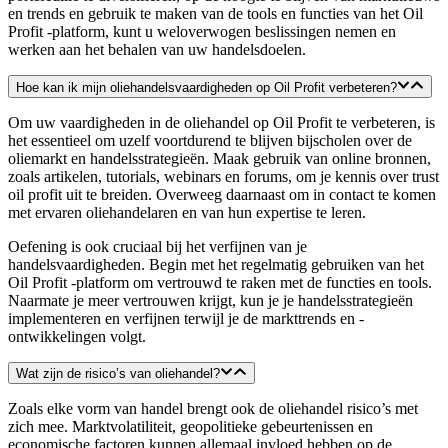
en trends en gebruik te maken van de tools en functies van het Oil
Profit -platform, kunt u weloverwogen beslissingen nemen en
werken aan het behalen van uw handelsdoelen.
Hoe kan ik mijn oliehandelsvaardigheden op Oil Profit verbeteren?
Om uw vaardigheden in de oliehandel op Oil Profit te verbeteren, is
het essentieel om uzelf voortdurend te blijven bijscholen over de
oliemarkt en handelsstrategieën. Maak gebruik van online bronnen,
zoals artikelen, tutorials, webinars en forums, om je kennis over trust
oil profit uit te breiden. Overweeg daarnaast om in contact te komen
met ervaren oliehandelaren en van hun expertise te leren.
Oefening is ook cruciaal bij het verfijnen van je
handelsvaardigheden. Begin met het regelmatig gebruiken van het
Oil Profit -platform om vertrouwd te raken met de functies en tools.
Naarmate je meer vertrouwen krijgt, kun je je handelsstrategieën
implementeren en verfijnen terwijl je de markttrends en -
ontwikkelingen volgt.
Wat zijn de risico’s van oliehandel?
Zoals elke vorm van handel brengt ook de oliehandel risico’s met
zich mee. Marktvolatiliteit, geopolitieke gebeurtenissen en
economische factoren kunnen allemaal invloed hebben op de