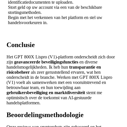
identificatiedocumenten te uploaden.
Stort geld op uw account via een van de beschikbare
stortingsmethoden.
Begin met het verkennen van het platform en stel uw
handelsvoorkeuren in.
Conclusie
Het GPT 800X Lispro (V1)-platform onderscheidt zich door
zijn
geavanceerde beveiligingsfuncties
en diverse
handelsmogelijkheden. Ik heb hun
transparantie en
risicobeheer
als zeer geruststellend ervaren, wat hen
onderscheidt in de branche. Werken met GPT 800X Lispro
(V1) voelt als samenwerken met een vooruitstrevend en
betrouwbaar team, en hun toewijding aan
gebruikersbeveiliging en marktdiversiteit
stemt me
optimistisch over de toekomst van AI-gestuurde
handelsplatformen.
Beoordelingsmethodologie
Onze reviews van cryptorobots zijn gebaseerd op het