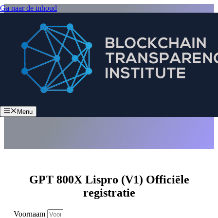
Ga naar de inhoud
GPT 800X Lispro (V1)
Menu
GPT 800X Lispro (V1) Officiële
registratie
Voornaam