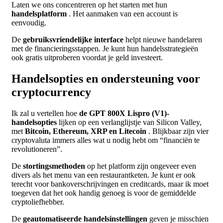
Laten we ons concentreren op het starten met hun
handelsplatform
. Het aanmaken van een account is
eenvoudig.
De
gebruiksvriendelijke interface
helpt nieuwe handelaren
met de financieringsstappen. Je kunt hun handelsstrategieën
ook gratis uitproberen voordat je geld investeert.
Handelsopties en ondersteuning voor
cryptocurrency
Ik zal u vertellen hoe
de GPT 800X Lispro (V1)-
handelsopties
lijken op een verlanglijstje van Silicon Valley,
met
Bitcoin, Ethereum, XRP en Litecoin
. Blijkbaar zijn vier
cryptovaluta immers alles wat u nodig hebt om “financiën te
revolutioneren”.
De
stortingsmethoden
op het platform zijn ongeveer even
divers als het menu van een restaurantketen. Je kunt er ook
terecht voor bankoverschrijvingen en creditcards, maar ik moet
toegeven dat het ook handig genoeg is voor de gemiddelde
cryptoliefhebber.
De
geautomatiseerde handelsinstellingen
geven je misschien