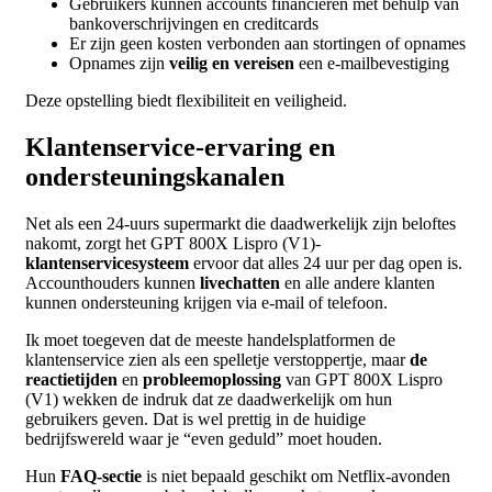
Gebruikers kunnen accounts financieren met behulp van
bankoverschrijvingen en creditcards
Er zijn geen kosten verbonden aan stortingen of opnames
Opnames zijn
veilig en vereisen
een e-mailbevestiging
Deze opstelling biedt flexibiliteit en veiligheid.
Klantenservice-ervaring en
ondersteuningskanalen
Net als een 24-uurs supermarkt die daadwerkelijk zijn beloftes
nakomt, zorgt het GPT 800X Lispro (V1)-
klantenservicesysteem
ervoor dat alles 24 uur per dag open is.
Accounthouders kunnen
livechatten
en alle andere klanten
kunnen ondersteuning krijgen via e-mail of telefoon.
Ik moet toegeven dat de meeste handelsplatformen de
klantenservice zien als een spelletje verstoppertje, maar
de
reactietijden
en
probleemoplossing
van GPT 800X Lispro
(V1) wekken de indruk dat ze daadwerkelijk om hun
gebruikers geven. Dat is wel prettig in de huidige
bedrijfswereld waar je “even geduld” moet houden.
Hun
FAQ-sectie
is niet bepaald geschikt om Netflix-avonden