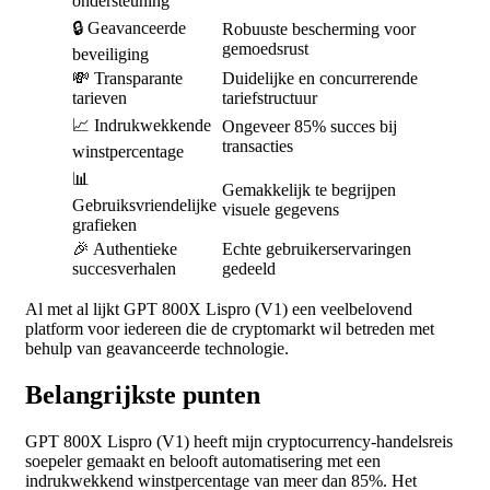
ondersteuning
🔒 Geavanceerde
Robuuste bescherming voor
gemoedsrust
beveiliging
💸 Transparante
Duidelijke en concurrerende
tarieven
tariefstructuur
📈 Indrukwekkende
Ongeveer 85% succes bij
transacties
winstpercentage
📊
Gemakkelijk te begrijpen
Gebruiksvriendelijke
visuele gegevens
grafieken
🎉 Authentieke
Echte gebruikerservaringen
succesverhalen
gedeeld
Al met al lijkt GPT 800X Lispro (V1) een veelbelovend
platform voor iedereen die de cryptomarkt wil betreden met
behulp van geavanceerde technologie.
Belangrijkste punten
GPT 800X Lispro (V1) heeft mijn cryptocurrency-handelsreis
soepeler gemaakt en belooft automatisering met een
indrukwekkend winstpercentage van meer dan 85%. Het