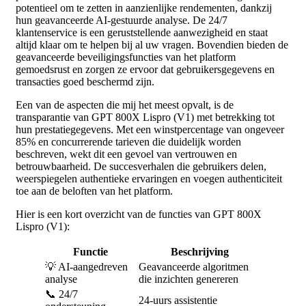
potentieel om te zetten in aanzienlijke rendementen, dankzij
hun geavanceerde AI-gestuurde analyse. De 24/7
klantenservice is een geruststellende aanwezigheid en staat
altijd klaar om te helpen bij al uw vragen. Bovendien bieden de
geavanceerde beveiligingsfuncties van het platform
gemoedsrust en zorgen ze ervoor dat gebruikersgegevens en
transacties goed beschermd zijn.
Een van de aspecten die mij het meest opvalt, is de
transparantie van GPT 800X Lispro (V1) met betrekking tot
hun prestatiegegevens. Met een winstpercentage van ongeveer
85% en concurrerende tarieven die duidelijk worden
beschreven, wekt dit een gevoel van vertrouwen en
betrouwbaarheid. De succesverhalen die gebruikers delen,
weerspiegelen authentieke ervaringen en voegen authenticiteit
toe aan de beloften van het platform.
Hier is een kort overzicht van de functies van GPT 800X
Lispro (V1):
Functie
Beschrijving
💡 AI-aangedreven
Geavanceerde algoritmen
analyse
die inzichten genereren
📞 24/7
24-uurs assistentie