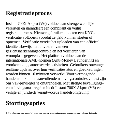
Registratieproces
Instant 700X Akpro (V6) voldoet aan strenge wettelijke
vereisten en garandeert een compliant en veilig
registratieproces. Nieuwe gebruikers moeten een KYC-
verificatie voltooien voordat ze geld kunnen storten of
opnemen. Verificatie vereist het uploaden van een officieel
identiteitsbewijs, het uitvoeren van een
gezichtsherkenningscontrole en het verifiëren van
woonplaatsgegevens. Het platform voldoet aan de
internationale AML-normen (Anti-Money Laundering) en
voorkomt ongeautoriseerde activiteiten. Gebruikers ontvangen
realtime updates over hun verificatiestatus en goedkeuringen
worden binnen 10 minuten verwerkt. Voor vermogende
handelaren kunnen aanvullende nalevingscontroles vereist zijn
om VIP-privileges te ontgrendelen. Met strenge beveiligings-
en nalevingsmaatregelen biedt Instant 700X Akpro (V6) een
veilige en juridisch verantwoorde handelsomgeving.
Stortingsopties
Mochten er problemen met stortingen ontstaan, dan biedt