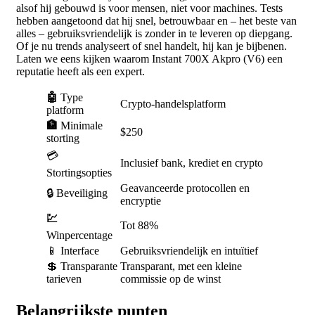
alsof hij gebouwd is voor mensen, niet voor machines. Tests
hebben aangetoond dat hij snel, betrouwbaar en – het beste van
alles – gebruiksvriendelijk is zonder in te leveren op diepgang.
Of je nu trends analyseert of snel handelt, hij kan je bijbenen.
Laten we eens kijken waarom Instant 700X Akpro (V6) een
reputatie heeft als een expert.
🤖
Type
Crypto-handelsplatform
platform
🏦
Minimale
$250
storting
💳
Inclusief bank, krediet en crypto
Stortingsopties
Geavanceerde protocollen en
🔒 Beveiliging
encryptie
💹
Tot 88%
Winpercentage
📱 Interface
Gebruiksvriendelijk en intuïtief
💲 Transparante
Transparant, met een kleine
tarieven
commissie op de winst
Belangrijkste punten