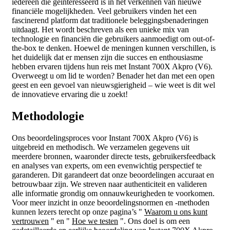
iedereen die geïnteresseerd is in het verkennen van nieuwe
financiële mogelijkheden. Veel gebruikers vinden het een
fascinerend platform dat traditionele beleggingsbenaderingen
uitdaagt. Het wordt beschreven als een unieke mix van
technologie en financiën die gebruikers aanmoedigt om out-of-
the-box te denken. Hoewel de meningen kunnen verschillen, is
het duidelijk dat er mensen zijn die succes en enthousiasme
hebben ervaren tijdens hun reis met Instant 700X Akpro (V6).
Overweegt u om lid te worden? Benader het dan met een open
geest en een gevoel van nieuwsgierigheid – wie weet is dit wel
de innovatieve ervaring die u zoekt!
Methodologie
Ons beoordelingsproces voor Instant 700X Akpro (V6) is
uitgebreid en methodisch. We verzamelen gegevens uit
meerdere bronnen, waaronder directe tests, gebruikersfeedback
en analyses van experts, om een evenwichtig perspectief te
garanderen. Dit garandeert dat onze beoordelingen accuraat en
betrouwbaar zijn. We streven naar authenticiteit en valideren
alle informatie grondig om onnauwkeurigheden te voorkomen.
Voor meer inzicht in onze beoordelingsnormen en -methoden
kunnen lezers terecht op onze pagina’s "
Waarom u ons kunt
vertrouwen
" en "
Hoe we testen
". Ons doel is om een