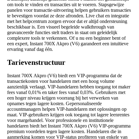
om tools te vinden en transacties uit te voeren. Stapsgewijze
panelen voor transactie-uitvoering helpen gebruikers transacties
te bevestigen voordat ze deze afronden. Live chat en integratie
met het helpcentrum zorgen ervoor dat er altijd ondersteuning
beschikbaar is. Een visueel begeleide walkthrough van
geavanceerde functies stelt traders in staat om geleidelijk
complexere tools te verkennen. Of u nu een beginner bent of
een expert, Instant 700X Akpro (V6) garandeert een intuïtieve
ervaring vanaf dag één.
Tarievenstructuur
Instant 700X Akpro (V6) biedt een VIP-programma dat de
transactiekosten voor handelaren met een hoog volume
aanzienlijk verlaagt. VIP-handelaren hebben toegang tot maker
fees vanaf 0,01% en taker fees vanaf 0,03%. Gebruikers met
een hoger niveau krijgen voorrang bij het verwerken van
opnames tegen lagere kosten. Gepersonaliseerde
accountmanagers helpen VIP-handelaren met oplossingen op
maat. VIP-gebruikers krijgen ook toegang tot lagere leenrentes
voor margehandel. Voor professionele en institutionele
handelaren biedt het Instant 700X Akpro (V6) VIP-programma
premium voordelen tegen lagere kosten. Handelaren die in
aanmerking komen voor VIP-status profiteren van enkele van