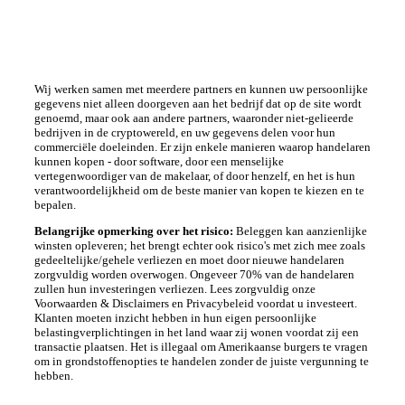
Wij werken samen met meerdere partners en kunnen uw persoonlijke
gegevens niet alleen doorgeven aan het bedrijf dat op de site wordt
genoemd, maar ook aan andere partners, waaronder niet-gelieerde
bedrijven in de cryptowereld, en uw gegevens delen voor hun
commerciële doeleinden. Er zijn enkele manieren waarop handelaren
kunnen kopen - door software, door een menselijke
vertegenwoordiger van de makelaar, of door henzelf, en het is hun
verantwoordelijkheid om de beste manier van kopen te kiezen en te
bepalen.
Belangrijke opmerking over het risico:
Beleggen kan aanzienlijke
winsten opleveren; het brengt echter ook risico's met zich mee zoals
gedeeltelijke/gehele verliezen en moet door nieuwe handelaren
zorgvuldig worden overwogen. Ongeveer 70% van de handelaren
zullen hun investeringen verliezen. Lees zorgvuldig onze
Voorwaarden & Disclaimers en Privacybeleid voordat u investeert.
Klanten moeten inzicht hebben in hun eigen persoonlijke
belastingverplichtingen in het land waar zij wonen voordat zij een
transactie plaatsen. Het is illegaal om Amerikaanse burgers te vragen
om in grondstoffenopties te handelen zonder de juiste vergunning te
hebben.