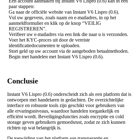
Een account aanmaken bij Instant V6 Lispro (0.6) kan in een
paar stappen:
Ga naar de officiële website van Instant V6 Lispro (0.6).
Vul uw gegevens, zoals naam en e-mailadres, in op het
aanmeldformulier en klik op de knop “VEILIG
REGISTREREN”.
Verifieer uw e-mailadres via een link die naar u is verzonden.
Voer het KYC-proces uit door de vereiste
identificatiedocumenten te uploaden.
Stort geld op uw account via de aangeboden betaalmethoden.
Begin met handelen met Instant V6 Lispro (0.6).
Conclusie
Instant V6 Lispro (0.6) onderscheidt zich als een platform dat is
ontworpen met handelaren in gedachten. De overzichtelijke
interface en robuuste tools zijn geschikt voor gebruikers van
alle ervaringsniveaus, waardoor handelen toegankelijk en
efficiënt wordt. Beveiligingsfuncties zoals encryptie en cold
storage geven gebruikers gemoedsrust, zodat ze zich kunnen
richten op wat belangrijk is.
De toewijding van het platform aan transparantie en