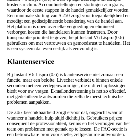
kostenstructuur. Accountinstellingen en stortingen zijn gratis,
waardoor de eerste stappen in de handel gemakkelijker worden.
Een minimale storting van $ 250 zorgt voor toegankelijkheid en
moedigt een gedisciplineerde benadering van de handel aan.
Het platform is open over elke vergoeding en elimineert
verborgen kosten die handelaren kunnen frustreren. Door
transparantie prioriteit te geven, helpt Instant V6 Lispro (0.6)
gebruikers om met vertrouwen en gemoedsrust te handelen. Het
is een systeem dat even eerlijk als eenvoudig is.
Klantenservice
Bij Instant V6 Lispro (0.6) is klantenservice niet zomaar een
functie, maar een belofte. Livechat verbindt u binnen enkele
seconden met een vertegenwoordiger, die u direct oplossingen
biedt voor uw vragen. E-mailondersteuning is net zo effectief,
met gedetailleerde antwoorden die zelfs de meest technische
problemen aanpakken.
De 24/7 beschikbaarheid zorgt ervoor dat, ongeacht waar of
wanneer u handelt, hulp altijd dichtbij is. Gebruikers prijzen
consequent de professionaliteit, kennis en het vermogen van het
team om problemen met gemak op te lossen. De FAQ-sectie is
een betrouwbare bron voor snelle, zelfgestuurde antwoorden.