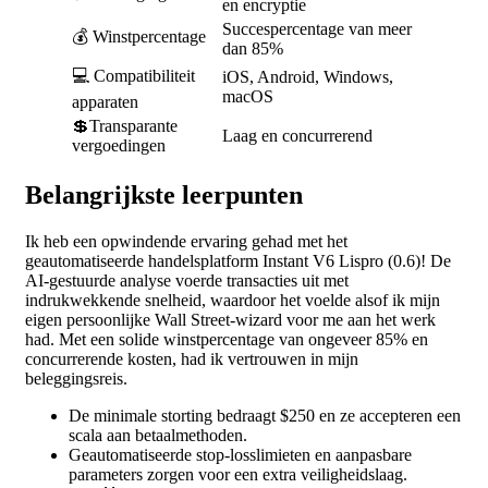
en encryptie
Succespercentage van meer
💰 Winstpercentage
dan 85%
💻 Compatibiliteit
iOS, Android, Windows,
macOS
apparaten
💲Transparante
Laag en concurrerend
vergoedingen
Belangrijkste leerpunten
Ik heb een opwindende ervaring gehad met het
geautomatiseerde handelsplatform Instant V6 Lispro (0.6)! De
AI-gestuurde analyse voerde transacties uit met
indrukwekkende snelheid, waardoor het voelde alsof ik mijn
eigen persoonlijke Wall Street-wizard voor me aan het werk
had. Met een solide winstpercentage van ongeveer 85% en
concurrerende kosten, had ik vertrouwen in mijn
beleggingsreis.
De minimale storting bedraagt $250 en ze accepteren een
scala aan betaalmethoden.
Geautomatiseerde stop-losslimieten en aanpasbare
parameters zorgen voor een extra veiligheidslaag.