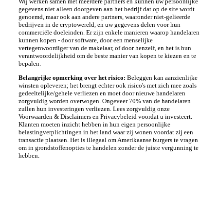
Wij werken samen met meerdere partners en kunnen uw persoonlijke
gegevens niet alleen doorgeven aan het bedrijf dat op de site wordt
genoemd, maar ook aan andere partners, waaronder niet-gelieerde
bedrijven in de cryptowereld, en uw gegevens delen voor hun
commerciële doeleinden. Er zijn enkele manieren waarop handelaren
kunnen kopen - door software, door een menselijke
vertegenwoordiger van de makelaar, of door henzelf, en het is hun
verantwoordelijkheid om de beste manier van kopen te kiezen en te
bepalen.
Belangrijke opmerking over het risico:
Beleggen kan aanzienlijke
winsten opleveren; het brengt echter ook risico's met zich mee zoals
gedeeltelijke/gehele verliezen en moet door nieuwe handelaren
zorgvuldig worden overwogen. Ongeveer 70% van de handelaren
zullen hun investeringen verliezen. Lees zorgvuldig onze
Voorwaarden & Disclaimers en Privacybeleid voordat u investeert.
Klanten moeten inzicht hebben in hun eigen persoonlijke
belastingverplichtingen in het land waar zij wonen voordat zij een
transactie plaatsen. Het is illegaal om Amerikaanse burgers te vragen
om in grondstoffenopties te handelen zonder de juiste vergunning te
hebben.