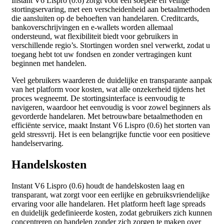
Instant V6 Lispro (0.6) zorgt voor een soepele en veilige
stortingservaring, met een verscheidenheid aan betaalmethoden
die aansluiten op de behoeften van handelaren. Creditcards,
bankoverschrijvingen en e-wallets worden allemaal
ondersteund, wat flexibiliteit biedt voor gebruikers in
verschillende regio’s. Stortingen worden snel verwerkt, zodat u
toegang hebt tot uw fondsen en zonder vertragingen kunt
beginnen met handelen.
Veel gebruikers waarderen de duidelijke en transparante aanpak
van het platform voor kosten, wat alle onzekerheid tijdens het
proces wegneemt. De stortingsinterface is eenvoudig te
navigeren, waardoor het eenvoudig is voor zowel beginners als
gevorderde handelaren. Met betrouwbare betaalmethoden en
efficiënte service, maakt Instant V6 Lispro (0.6) het storten van
geld stressvrij. Het is een belangrijke functie voor een positieve
handelservaring.
Handelskosten
Instant V6 Lispro (0.6) houdt de handelskosten laag en
transparant, wat zorgt voor een eerlijke en gebruiksvriendelijke
ervaring voor alle handelaren. Het platform heeft lage spreads
en duidelijk gedefinieerde kosten, zodat gebruikers zich kunnen
concentreren op handelen zonder zich zorgen te maken over