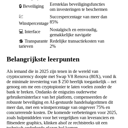
Eersteklas beveiligingsfuncties
🔒 Beveiliging
om investeringen te beschermen
💹
Succespercentage van meer dan
85%
Winstpercentage
Nostalgisch en eenvoudig,
💻 Interface
gemakkelijke navigatie
💲 Transparante
Redelijke transactiekosten van
tarieven
2%
Belangrijkste leerpunten
Als iemand die in 2025 zijn tenen in de wereld van
cryptocurrency doopte met Swap V8 Renova (80X), vond ik
de minimale investering van $ 250 heerlijk toegankelijk – net
genoeg om me een cryptopionier te laten voelen zonder de
bank te breken. Ondanks de enigszins ouderwetse
gebruikersinterface van het platform, compenseerden de
robuuste beveiliging en AI-gestuurde handelsalgoritmen dit
meer dan, met een winstpercentage van ongeveer 75% en
concurrerende kosten. De komende verbeteringen voor 2025,
zoals hulpmiddelen voor het vergelijken van leveranciers en
flitsendere graphics, klinken alsof ze rechtstreeks uit een
technisch onderlegde glazen bol komen.