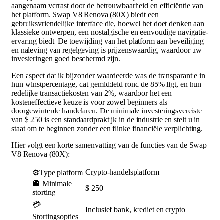
aangenaam verrast door de betrouwbaarheid en efficiëntie van
het platform. Swap V8 Renova (80X) biedt een
gebruiksvriendelijke interface die, hoewel het doet denken aan
klassieke ontwerpen, een nostalgische en eenvoudige navigatie-
ervaring biedt. De toewijding van het platform aan beveiliging
en naleving van regelgeving is prijzenswaardig, waardoor uw
investeringen goed beschermd zijn.
Een aspect dat ik bijzonder waardeerde was de transparantie in
hun winstpercentage, dat gemiddeld rond de 85% ligt, en hun
redelijke transactiekosten van 2%, waardoor het een
kosteneffectieve keuze is voor zowel beginners als
doorgewinterde handelaren. De minimale investeringsvereiste
van $ 250 is een standaardpraktijk in de industrie en stelt u in
staat om te beginnen zonder een flinke financiële verplichting.
Hier volgt een korte samenvatting van de functies van de Swap
V8 Renova (80X):
Crypto-handelsplatform
⚙️Type platform
🏦 Minimale
$ 250
storting
💳
Inclusief bank, krediet en crypto
Stortingsopties