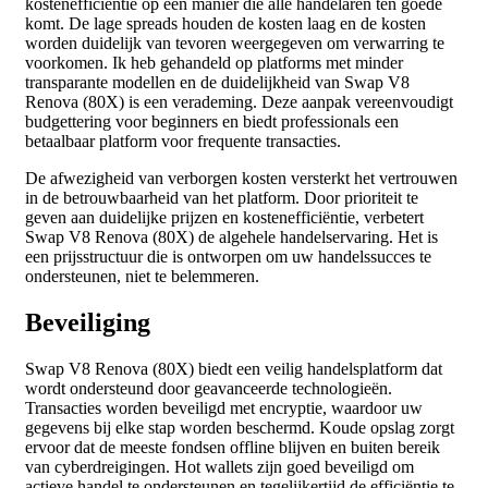
kostenefficiëntie op een manier die alle handelaren ten goede
komt. De lage spreads houden de kosten laag en de kosten
worden duidelijk van tevoren weergegeven om verwarring te
voorkomen. Ik heb gehandeld op platforms met minder
transparante modellen en de duidelijkheid van Swap V8
Renova (80X) is een verademing. Deze aanpak vereenvoudigt
budgettering voor beginners en biedt professionals een
betaalbaar platform voor frequente transacties.
De afwezigheid van verborgen kosten versterkt het vertrouwen
in de betrouwbaarheid van het platform. Door prioriteit te
geven aan duidelijke prijzen en kostenefficiëntie, verbetert
Swap V8 Renova (80X) de algehele handelservaring. Het is
een prijsstructuur die is ontworpen om uw handelssucces te
ondersteunen, niet te belemmeren.
Beveiliging
Swap V8 Renova (80X) biedt een veilig handelsplatform dat
wordt ondersteund door geavanceerde technologieën.
Transacties worden beveiligd met encryptie, waardoor uw
gegevens bij elke stap worden beschermd. Koude opslag zorgt
ervoor dat de meeste fondsen offline blijven en buiten bereik
van cyberdreigingen. Hot wallets zijn goed beveiligd om
actieve handel te ondersteunen en tegelijkertijd de efficiëntie te