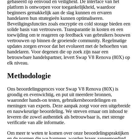
gebaseerd op eenvoud en veiligheid. De interface van het
platform is ontworpen voor toegankelijkheid, waardoor
beginners gemakkelijk aan de slag kunnen en ervaren
handelaren hun strategieën kunnen optimaliseren.
Beveiligingsfuncties zoals encryptie en cold storage bieden een
solide basis van vertrouwen. Transparantie in kosten en een
toewijding om te reageren op feedback van gebruikers bouwen
vertrouwen op binnen de groeiende community. Regelmatige
updates zorgen ervoor dat het evolueert met de behoeften van
handelaren. Voor degenen die op zoek zijn naar een
betrouwbare handelspartner, levert Swap V8 Renova (80X) op
elk niveau.
Methodologie
Ons beoordelingsproces voor Swap V8 Renova (80X) is
grondig en evenwichtig, en put uit meerdere bronnen,
waaronder hands-on testen, gebruikersbeoordelingen en
meningen van experts. Deze aanpak zorgt voor een uitgebreide
en nauwkeurige beoordeling. We streven ernaar om inhoud te
leveren die zowel authentiek als betrouwbaar is, met strenge
verificatie van alle informatie.
Om meer te weten te komen over onze beoordelingspraktijken
en de normen die we hanteren, worden lezers aangemoedigd