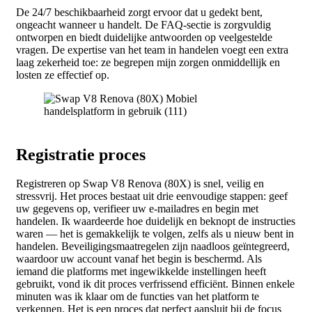
De 24/7 beschikbaarheid zorgt ervoor dat u gedekt bent,
ongeacht wanneer u handelt. De FAQ-sectie is zorgvuldig
ontworpen en biedt duidelijke antwoorden op veelgestelde
vragen. De expertise van het team in handelen voegt een extra
laag zekerheid toe: ze begrepen mijn zorgen onmiddellijk en
losten ze effectief op.
Registratie proces
Registreren op Swap V8 Renova (80X) is snel, veilig en
stressvrij. Het proces bestaat uit drie eenvoudige stappen: geef
uw gegevens op, verifieer uw e-mailadres en begin met
handelen. Ik waardeerde hoe duidelijk en beknopt de instructies
waren — het is gemakkelijk te volgen, zelfs als u nieuw bent in
handelen. Beveiligingsmaatregelen zijn naadloos geïntegreerd,
waardoor uw account vanaf het begin is beschermd. Als
iemand die platforms met ingewikkelde instellingen heeft
gebruikt, vond ik dit proces verfrissend efficiënt. Binnen enkele
minuten was ik klaar om de functies van het platform te
verkennen. Het is een proces dat perfect aansluit bij de focus