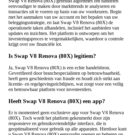
Swap V8 Renova (80X) gebruikt algoritmes om handelen
eenvoudiger te maken door markttrends te analyseren en
transacties uit te voeren op basis van uw voorkeuren. Begin
met het aanmaken van uw account en het bepalen van uw
beleggingsstrategie, en laat Swap V8 Renova (80X) de
operationele taken afhandelen, inclusief het aanbieden van
updates en inzichten. Het platform is ontworpen om het
investeringsproces te vergemakkelijken, waardoor u controle
krijgt over uw financiële lot.
Is Swap V8 Renova (80X) legitiem?
Ja, Swap V8 Renova (80X) is een echte handelsbron.
Geverifieerd door branchespecialisten op betrouwbaarheid,
heeft geen geschiedenis van fraude en houdt zich strikt aan
licentie- en regelgevingsrichtlijnen, wat zorgt voor een veilig
en betrouwbaar platform voor investeerders.
Heeft Swap V8 Renova (80X) een app?
Er is momenteel geen exclusieve app voor Swap V8 Renova
(80X). Toch wordt het platform gekenmerkt door zijn
responsieve en gebruiksvriendelijke interface, die is
geoptimaliseerd voor gebruik op alle apparaten. Hierdoor kunt
u Swap V8 Renova (80X) eenvoudig openen en beheren op