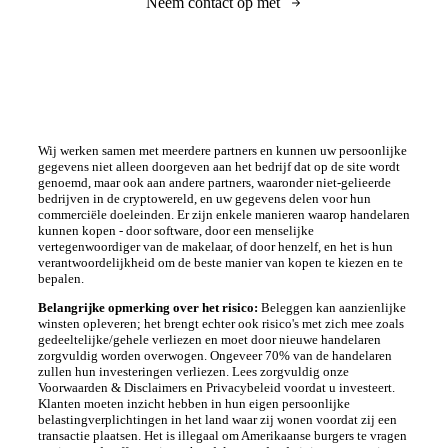
Neem contact op met
Wij werken samen met meerdere partners en kunnen uw persoonlijke
gegevens niet alleen doorgeven aan het bedrijf dat op de site wordt
genoemd, maar ook aan andere partners, waaronder niet-gelieerde
bedrijven in de cryptowereld, en uw gegevens delen voor hun
commerciële doeleinden. Er zijn enkele manieren waarop handelaren
kunnen kopen - door software, door een menselijke
vertegenwoordiger van de makelaar, of door henzelf, en het is hun
verantwoordelijkheid om de beste manier van kopen te kiezen en te
bepalen.
Belangrijke opmerking over het risico:
Beleggen kan aanzienlijke
winsten opleveren; het brengt echter ook risico's met zich mee zoals
gedeeltelijke/gehele verliezen en moet door nieuwe handelaren
zorgvuldig worden overwogen. Ongeveer 70% van de handelaren
zullen hun investeringen verliezen. Lees zorgvuldig onze
Voorwaarden & Disclaimers en Privacybeleid voordat u investeert.
Klanten moeten inzicht hebben in hun eigen persoonlijke
belastingverplichtingen in het land waar zij wonen voordat zij een
transactie plaatsen. Het is illegaal om Amerikaanse burgers te vragen