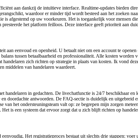
fficiënt aan dankzij de intuïtieve interface. Realtime-updates bieden d
 gerangschikt, waardoor er minder tijd wordt besteed aan het zoeken naa
e is afgestemd op uw voorkeuren. Het is toegankelijk voor mensen die 
presteerde het platform feilloos. Deze interface geeft prioriteit aan du
it aan eenvoud en openheid. U betaalt niet om een account te openen e
balans tussen betaalbaarheid en professionaliteit. Alle kosten worden vo
 handelaren zich richten op strategie in plaats van kosten. Ik vond de
jd en middelen van handelaren waardeert.
handelaren in gedachten. De livechatfunctie is 24/7 beschikbaar en lev
 en doordachte antwoorden. De FAQ-sectie is duidelijk en uitgebreid e
se van het ondersteuningsteam valt op: ze begrepen mijn zorgen meteen
Het is een systeem dat ervoor zorgt dat u zich blijft richten op handel
envoudig. Het registratieproces bestaat uit slechts drie stappen: voer 