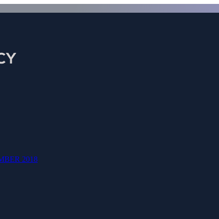
Swap 10X Renova (100)
BER 2018
Swap 10X Renova (100) Officiële registrati
Voornaam