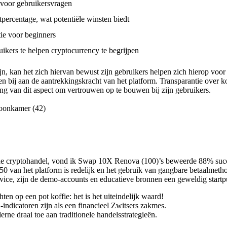
 voor gebruikersvragen
ercentage, wat potentiële winsten biedt
ie voor beginners
ikers te helpen cryptocurrency te begrijpen
, kan het zich hiervan bewust zijn gebruikers helpen zich hierop voor
n bij aan de aantrekkingskracht van het platform. Transparantie over k
ng van dit aspect om vertrouwen op te bouwen bij zijn gebruikers.
rde cryptohandel, vond ik Swap 10X Renova (100)’s beweerde 88% suc
50 van het platform is redelijk en het gebruik van gangbare betaalmet
ice, zijn de demo-accounts en educatieve bronnen een geweldig startpu
n op een pot koffie: het is het uiteindelijk waard!
dicatoren zijn als een financieel Zwitsers zakmes.
ne draai toe aan traditionele handelsstrategieën.