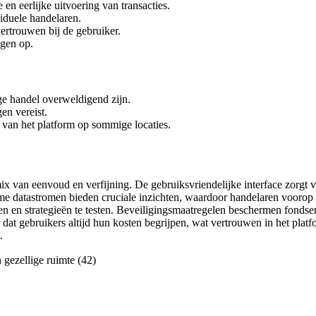
 en eerlijke uitvoering van transacties.
viduele handelaren.
vertrouwen bij de gebruiker.
ngen op.
ge handel overweldigend zijn.
en vereist.
van het platform op sommige locaties.
x van eenvoud en verfijning. De gebruiksvriendelijke interface zorgt v
time datastromen bieden cruciale inzichten, waardoor handelaren voor
en en strategieën te testen. Beveiligingsmaatregelen beschermen fondse
r dat gebruikers altijd hun kosten begrijpen, wat vertrouwen in het p
.