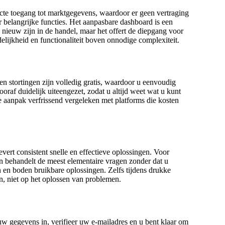
irecte toegang tot marktgegevens, waardoor er geen vertraging
r belangrijke functies. Het aanpasbare dashboard is een
nieuw zijn in de handel, maar het offert de diepgang voor
idelijkheid en functionaliteit boven onnodige complexiteit.
n stortingen zijn volledig gratis, waardoor u eenvoudig
oraf duidelijk uiteengezet, zodat u altijd weet wat u kunt
ze aanpak verfrissend vergeleken met platforms die kosten
ert consistent snelle en effectieve oplossingen. Voor
n behandelt de meest elementaire vragen zonder dat u
 en boden bruikbare oplossingen. Zelfs tijdens drukke
en, niet op het oplossen van problemen.
uw gegevens in, verifieer uw e-mailadres en u bent klaar om