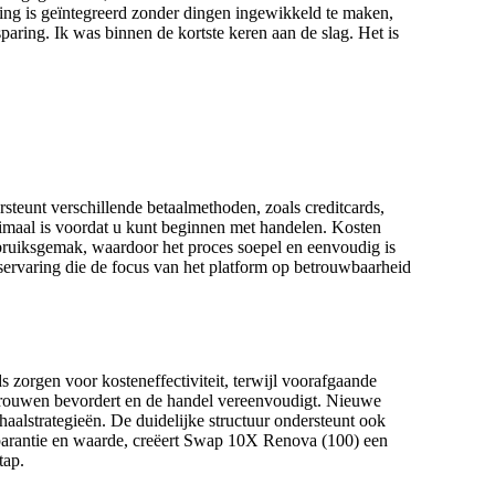
iging is geïntegreerd zonder dingen ingewikkeld te maken,
paring. Ik was binnen de kortste keren aan de slag. Het is
steunt verschillende betaalmethoden, zoals creditcards,
imaal is voordat u kunt beginnen met handelen. Kosten
ebruiksgemak, waardoor het proces soepel en eenvoudig is
ngservaring die de focus van het platform op betrouwbaarheid
zorgen voor kosteneffectiviteit, terwijl voorafgaande
trouwen bevordert en de handel vereenvoudigt. Nieuwe
haalstrategieën. De duidelijke structuur ondersteunt ook
nsparantie en waarde, creëert Swap 10X Renova (100) een
tap.