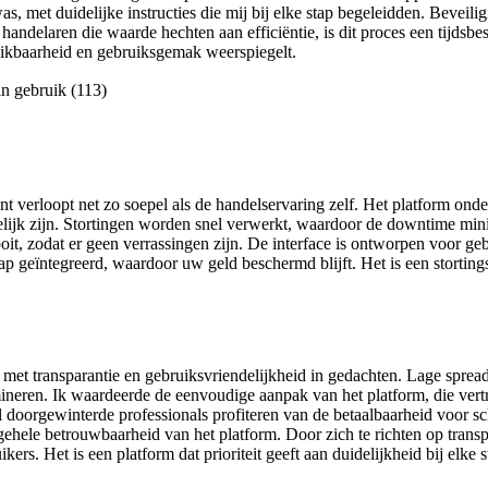
as, met duidelijke instructies die mij bij elke stap begeleidden. Beveil
andelaren die waarde hechten aan efficiëntie, is dit proces een tijdsbes
ruikbaarheid en gebruiksgemak weerspiegelt.
erloopt net zo soepel als de handelservaring zelf. Het platform onder
elijk zijn. Stortingen worden snel verwerkt, waardoor de downtime min
oit, zodat er geen verrassingen zijn. De interface is ontworpen voor g
stap geïntegreerd, waardoor uw geld beschermd blijft. Het is een storti
 transparantie en gebruiksvriendelijkheid in gedachten. Lage spreads 
ineren. Ik waardeerde de eenvoudige aanpak van het platform, die ver
 doorgewinterde professionals profiteren van de betaalbaarheid voor sc
algehele betrouwbaarheid van het platform. Door zich te richten op tra
ers. Het is een platform dat prioriteit geeft aan duidelijkheid bij elke s