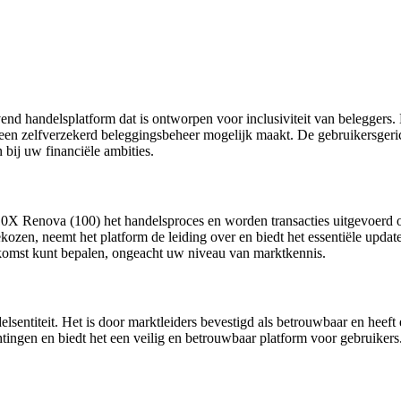
 handelsplatform dat is ontworpen voor inclusiviteit van beleggers. 
 een zelfverzekerd beleggingsbeheer mogelijk maakt. De gebruikersgeric
 bij uw financiële ambities.
 10X Renova (100) het handelsproces en worden transacties uitgevoerd 
zen, neemt het platform de leiding over en biedt het essentiële update
komst kunt bepalen, ongeacht uw niveau van marktkennis.
entiteit. Het is door marktleiders bevestigd als betrouwbaar en heeft e
htingen en biedt het een veilig en betrouwbaar platform voor gebruikers