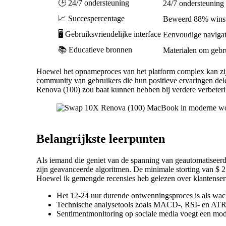
🕒 24/7 ondersteuning
24/7 ondersteuning
📈 Succespercentage
Beweerd 88% winstp
🖥️ Gebruiksvriendelijke interface
Eenvoudige navigat
📚 Educatieve bronnen
Materialen om gebru
Hoewel het opnameproces van het platform complex kan zijn
community van gebruikers die hun positieve ervaringen dele
Renova (100) zou baat kunnen hebben bij verdere verbeteri
Belangrijkste leerpunten
Als iemand die geniet van de spanning van geautomatisee
zijn geavanceerde algoritmen. De minimale storting van $ 2
Hoewel ik gemengde recensies heb gelezen over klantenserv
Het 12-24 uur durende ontwenningsproces is als wachte
Technische analysetools zoals MACD-, RSI- en ATR-in
Sentimentmonitoring op sociale media voegt een moder