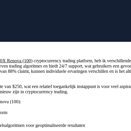
Achternaam
via
BTI.LIVE
en krijg gratis
E-mail
ndersteuning bij de installatie.
Bedoelde je
?
Vervangen
Veilige registratie
10X Renova (100)
cryptocurrency trading platform, heb ik verschillend
en trading algoritmes en biedt 24/7 support, wat gebruikers een gevoel
 88% claimt, kunnen individuele ervaringen verschillen en is het alti
van $250, wat een relatief toegankelijk instappunt is voor veel aspira
nieuw zijn in cryptocurrency trading.
nova (100):
form
lsalgoritmen voor geoptimaliseerde resultaten