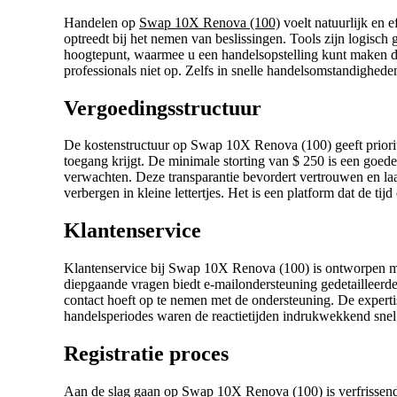
Handelen op
Swap 10X Renova (100)
voelt natuurlijk en e
optreedt bij het nemen van beslissingen. Tools zijn logisch
hoogtepunt, waarmee u een handelsopstelling kunt maken di
professionals niet op. Zelfs in snelle handelsomstandigheden 
Vergoedingsstructuur
De kostenstructuur op Swap 10X Renova (100) geeft priorite
toegang krijgt. De minimale storting van $ 250 is een goede 
verwachten. Deze transparantie bevordert vertrouwen en laat
verbergen in kleine lettertjes. Het is een platform dat de ti
Klantenservice
Klantenservice bij Swap 10X Renova (100) is ontworpen met 
diepgaande vragen biedt e-mailondersteuning gedetailleerde
contact hoeft op te nemen met de ondersteuning. De experti
handelsperiodes waren de reactietijden indrukwekkend snel. 
Registratie proces
Aan de slag gaan op Swap 10X Renova (100) is verfrissend e