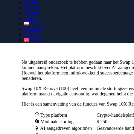
English
Français
Beveilig uw authentieke Swap 10X Renova (100)-account 
Deutsch
toegang tot een persoonlijke accountmanager voor naadloze o
Italiano
Polski
Português
Español
Türkçe
Na uitgebreid onderzoek te hebben gedaan naar
het Swap 
kunnen aanspreken. Het platform beschikt over AI-aangedrev
Hoewel het platform een indrukwekkend succespercentage van
benaderen.
Swap 10X Renova (100) heeft een minimale stortingsvereiste 
platform maakt navigatie eenvoudig, wat degenen helpt die 
Hier is een samenvatting van de functies van Swap 10X Re
🤠 Type platform
Crypto-handelsplat
🏦 Minimale storting
$ 250
🤖 AI-aangedreven algoritmen
Geavanceerde hande