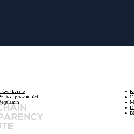
ne osobowe nie tylko firmie wymienionej na stronie, ale także innym partnerom
akie inwestorzy mogą dokonywać zakupów - przez oprogramowanie, przez ludzkiego
zące zyski; wiąże się jednak również z ryzykiem, takim jak częściowe/pełne str
uważnie przeczytaj nasze Warunki i zastrzeżenia oraz Politykę prywatności. Klien
e jest nakłanianie obywateli USA do handlu opcjami towarowymi bez posiadania od
Oświadczenie
Ko
Polityka prywatności
O
Regulamin
M
D
B