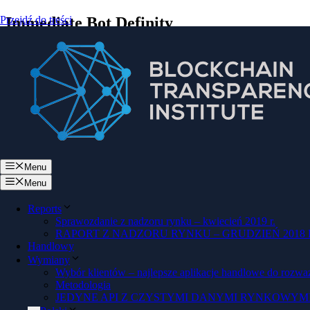
Przejdź do treści
Immediate Bot Definity
Menu
Menu
Reports
Sprawozdanie z nadzoru rynku – kwiecień 2019 r.
RAPORT Z NADZORU RYNKU – GRUDZIEŃ 2018 
Handlowy
Skontaktuj się z nami już dziś
Wymiany
Wybór klientów – najlepsze aplikacje handlowe do rozwa
Metodologia
JEDYNE API Z CZYSTYMI DANYMI RYNKOWYM