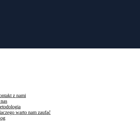
, w tym niepowiązanym firmom ze świata kryptowalut, i udostępniać
 przedstawiciela brokera lub samodzielnie, a ich obowiązkiem jest
aty i powinno być uważnie rozważane przez nowych inwestorów. Około
ci muszą zrozumieć swoje osobiste zobowiązania podatkowe w kraju
powiedniej licencji.
ntakt z nami
 nas
etodologia
laczego warto nam zaufać
log