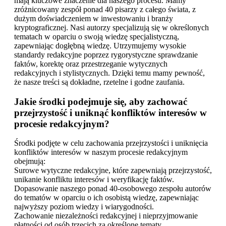
mają kluczowe znaczenie dla naszego procesu. Mamy
zróżnicowany zespół ponad 40 pisarzy z całego świata, z
dużym doświadczeniem w inwestowaniu i branży
kryptograficznej. Nasi autorzy specjalizują się w określonych
tematach w oparciu o swoją wiedzę specjalistyczną,
zapewniając dogłębną wiedzę. Utrzymujemy wysokie
standardy redakcyjne poprzez rygorystyczne sprawdzanie
faktów, korektę oraz przestrzeganie wytycznych
redakcyjnych i stylistycznych. Dzięki temu mamy pewność,
że nasze treści są dokładne, rzetelne i godne zaufania.
Jakie środki podejmuje się, aby zachować
przejrzystość i uniknąć konfliktów interesów w
procesie redakcyjnym?
Środki podjęte w celu zachowania przejrzystości i uniknięcia
konfliktów interesów w naszym procesie redakcyjnym
obejmują:
Surowe wytyczne redakcyjne, które zapewniają przejrzystość,
unikanie konfliktu interesów i weryfikację faktów.
Dopasowanie naszego ponad 40-osobowego zespołu autorów
do tematów w oparciu o ich osobistą wiedzę, zapewniając
najwyższy poziom wiedzy i wiarygodności.
Zachowanie niezależności redakcyjnej i nieprzyjmowanie
płatności od osób trzecich za określone tematy.