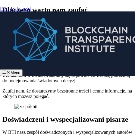
Przejdź do treści
Dlaczego warto nam zaufać
Witamy w BTI , gdzie zależy nam na zdobyciu Twojego zaufania.
Jako zespół ponad 40 autorów z całego świata specjalizujemy się w
dostarczaniu rzetelnych i dokładnych informacji na temat
inwestowania i branży kryptowalut.
Nasze przejrzyste wytyczne redakcyjne zapewniają obiektywność i
dokładną weryfikację faktów.
Dzięki naszemu doświadczeniu z pierwszej ręki i zaufanym
Menu
wzmiankom w mediach staramy się zapewnić Ci wiedzę potrzebną
do podejmowania świadomych decyzji.
Zaufaj nam, że dostarczymy bezstronne treści i cenne informacje, na
których możesz polegać.
Doświadczeni i wyspecjalizowani pisarze
W BTI nasz zespół doświadczonych i wyspecjalizowanych autorów