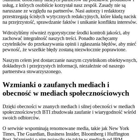
usług, z których osobiście korzystał nasz zespół. Zasady nie są
naruszane ze względu na partnerów. Nasi autorzy i redaktorzy
przestrzegają ścisłych wytycznych redakcyjnych, które kładą nacisk
na przejrzystość, sprawdzanie faktów i unikanie konfliktu interesów.
Wdrożyliśmy również rygorystyczne środki kontroli jakości, aby
zachować integralność naszych treści. Ponadto zachęcamy
czytelników do przekazywania opinii i zgłaszania błędów, aby mieć
pewność, że wszelkie błędy zostaną niezwłocznie poprawione.
Naszym celem jest dostarczanie naszym czytelnikom obiektywnych,
dokładnych i przejrzystych informacji, niezależnie od naszego
partnerstwa stowarzyszonego.
Wzmianki o zaufanych mediach i
obecność w mediach społecznościowych
Dzięki obecności w znanych mediach i silnej obecności w mediach
społecznościowych BTI zbudowała zaufanie i wiarygodność wśród
swoich odbiorców.
O serwisie wspominają renomowane media, takie jak New York
Times, The Guardian, Business Insider, Bloomberg i Huffington
Post. Wzmianki o nim pojawiły się także w mediach od IBM,