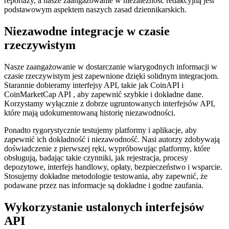
reportaży, a nasze zaangażowanie w niezależność redakcyjną jest
podstawowym aspektem naszych zasad dziennikarskich.
Niezawodne integracje w czasie
rzeczywistym
Nasze zaangażowanie w dostarczanie wiarygodnych informacji w
czasie rzeczywistym jest zapewnione dzięki solidnym integracjom.
Starannie dobieramy interfejsy API, takie jak CoinAPI i
CoinMarketCap API , aby zapewnić szybkie i dokładne dane.
Korzystamy wyłącznie z dobrze ugruntowanych interfejsów API,
które mają udokumentowaną historię niezawodności.
Ponadto rygorystycznie testujemy platformy i aplikacje, aby
zapewnić ich dokładność i niezawodność. Nasi autorzy zdobywają
doświadczenie z pierwszej ręki, wypróbowując platformy, które
obsługują, badając takie czynniki, jak rejestracja, procesy
depozytowe, interfejs handlowy, opłaty, bezpieczeństwo i wsparcie.
Stosujemy dokładne metodologie testowania, aby zapewnić, że
podawane przez nas informacje są dokładne i godne zaufania.
Wykorzystanie ustalonych interfejsów
API