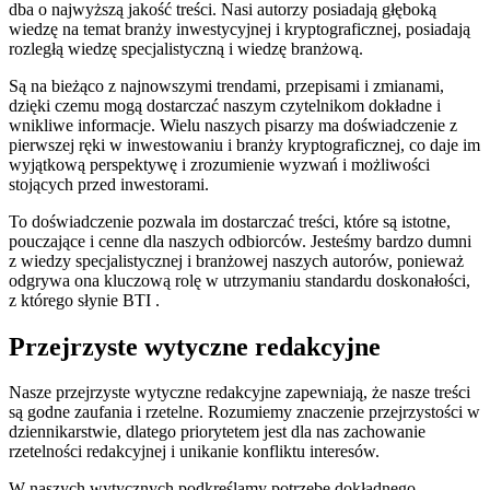
dba o najwyższą jakość treści. Nasi autorzy posiadają głęboką
wiedzę na temat branży inwestycyjnej i kryptograficznej, posiadają
rozległą wiedzę specjalistyczną i wiedzę branżową.
Są na bieżąco z najnowszymi trendami, przepisami i zmianami,
dzięki czemu mogą dostarczać naszym czytelnikom dokładne i
wnikliwe informacje. Wielu naszych pisarzy ma doświadczenie z
pierwszej ręki w inwestowaniu i branży kryptograficznej, co daje im
wyjątkową perspektywę i zrozumienie wyzwań i możliwości
stojących przed inwestorami.
To doświadczenie pozwala im dostarczać treści, które są istotne,
pouczające i cenne dla naszych odbiorców. Jesteśmy bardzo dumni
z wiedzy specjalistycznej i branżowej naszych autorów, ponieważ
odgrywa ona kluczową rolę w utrzymaniu standardu doskonałości,
z którego słynie BTI .
Przejrzyste wytyczne redakcyjne
Nasze przejrzyste wytyczne redakcyjne zapewniają, że nasze treści
są godne zaufania i rzetelne. Rozumiemy znaczenie przejrzystości w
dziennikarstwie, dlatego priorytetem jest dla nas zachowanie
rzetelności redakcyjnej i unikanie konfliktu interesów.
W naszych wytycznych podkreślamy potrzebę dokładnego