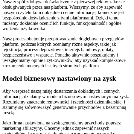
Nasz zespół zdobywa doświadczenie z pierwszej ręki w zakresie
obsługiwanych przez nas platform. Wierzymy, że aby zapewnić
naszym czytelnikom dokładne i cenne informacje, konieczne jest
bezpośrednie doświadczenie z tymi platformami. Dzięki temu
możemy dokładnie ocenić ich funkcje, funkcjonalność i ogólne
wrażenia użytkownika.
Nasz proces obejmuje przeprowadzanie dogłębnych przeglądów
platform, podczas których oceniamy różne aspekty, takie jak
rejestracja, procesy depozytowe, interfejs handlowy, opłaty,
bezpieczeństwo i wsparcie. Ponadto aktywnie poszukujemy i
uwzględniamy opinie użytkowników, aby uzyskać kompleksowe
zrozumienie mocnych i słabych stron tych platform.
Model biznesowy nastawiony na zysk
Aby wesprzeć naszą misję dostarczania dokładnych i cennych
informacji, działamy w modelu biznesowym nastawionym na zysk.
Rozumiemy znaczenie rentowności i rzetelności dziennikarskiej i
staramy się zrównoważyć generowanie przychodów z bezstronną
treścią.
Jako firma nastawiona na zysk generujemy przychody poprzez
marketing afiliacyjny. Chcemy jednak zapewnić naszych
czytelników, że nasze zasady nie są naruszane w przypadku