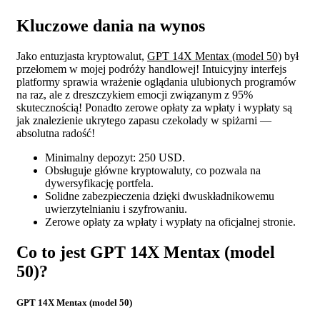
Kluczowe dania na wynos
Jako entuzjasta kryptowalut,
GPT 14X Mentax (model 50)
był
przełomem w mojej podróży handlowej! Intuicyjny interfejs
platformy sprawia wrażenie oglądania ulubionych programów
na raz, ale z dreszczykiem emocji związanym z 95%
skutecznością! Ponadto zerowe opłaty za wpłaty i wypłaty są
jak znalezienie ukrytego zapasu czekolady w spiżarni —
absolutna radość!
Minimalny depozyt: 250 USD.
Obsługuje główne kryptowaluty, co pozwala na
dywersyfikację portfela.
Solidne zabezpieczenia dzięki dwuskładnikowemu
uwierzytelnianiu i szyfrowaniu.
Zerowe opłaty za wpłaty i wypłaty na oficjalnej stronie.
Co to jest GPT 14X Mentax (model
50)?
GPT 14X Mentax (model 50)