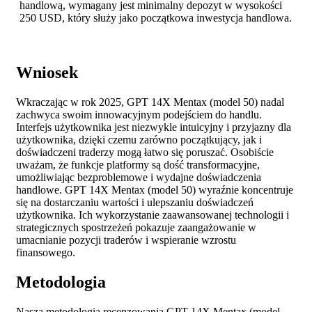
handlową, wymagany jest minimalny depozyt w wysokości
250 USD, który służy jako początkowa inwestycja handlowa.
Wniosek
Wkraczając w rok 2025, GPT 14X Mentax (model 50) nadal
zachwyca swoim innowacyjnym podejściem do handlu.
Interfejs użytkownika jest niezwykle intuicyjny i przyjazny dla
użytkownika, dzięki czemu zarówno początkujący, jak i
doświadczeni traderzy mogą łatwo się poruszać. Osobiście
uważam, że funkcje platformy są dość transformacyjne,
umożliwiając bezproblemowe i wydajne doświadczenia
handlowe. GPT 14X Mentax (model 50) wyraźnie koncentruje
się na dostarczaniu wartości i ulepszaniu doświadczeń
użytkownika. Ich wykorzystanie zaawansowanej technologii i
strategicznych spostrzeżeń pokazuje zaangażowanie w
umacnianie pozycji traderów i wspieranie wzrostu
finansowego.
Metodologia
Nasza metodologia recenzowania GPT 14X Mentax (model