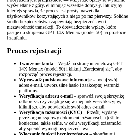
wyświetlane z góry, eliminując wszelkie domysły. Intuicyjny
interfejs sprawia, że proces jest prosty, nawet dla
użytkowników korzystających z niego po raz pierwszy. Solidne
środki bezpieczeństwa zapewniają bezpieczeństwo i
niezawodność transakcji. To doświadczenie wpłaty, które
pasuje do skupienia GPT 14X Mentax (model 50) na prostocie
i zaufaniu.
Proces rejestracji
Tworzenie konta
– Wejdź na stronę internetową GPT
14X Mentax (model 50) i kliknij „Zarejestruj się”, aby
rozpocząć proces rejestracji.
Wprowadź podstawowe informacje
– podaj swój
adres e-mail, utwórz silne hasło i zaakceptuj warunki
platformy.
Weryfikacja adresu e-mail
– sprawdź swoją skrzynkę
odbiorczą, czy znajduje się w niej link weryfikacyjny, i
kliknij go, aby potwierdzić swój adres e-mail.
Weryfikacja tożsamości (KYC)
– Prześlij wydany
przez organ rządowy dokument tożsamości, a jeśli to
konieczne, także selfie, w celu weryfikacji tożsamości,
aby spełnić wymogi bezpieczeństwa.
Włączanie funkcji bezpieczeństwa
– skonfiguruj