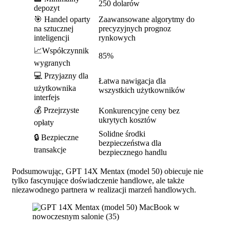
250 dolarów
depozyt
🎯 Handel oparty
Zaawansowane algorytmy do
na sztucznej
precyzyjnych prognoz
inteligencji
rynkowych
📈Współczynnik
85%
wygranych
💻 Przyjazny dla
Łatwa nawigacja dla
użytkownika
wszystkich użytkowników
interfejs
💰 Przejrzyste
Konkurencyjne ceny bez
ukrytych kosztów
opłaty
Solidne środki
🔒 Bezpieczne
bezpieczeństwa dla
transakcje
bezpiecznego handlu
Podsumowując, GPT 14X Mentax (model 50) obiecuje nie
tylko fascynujące doświadczenie handlowe, ale także
niezawodnego partnera w realizacji marzeń handlowych.