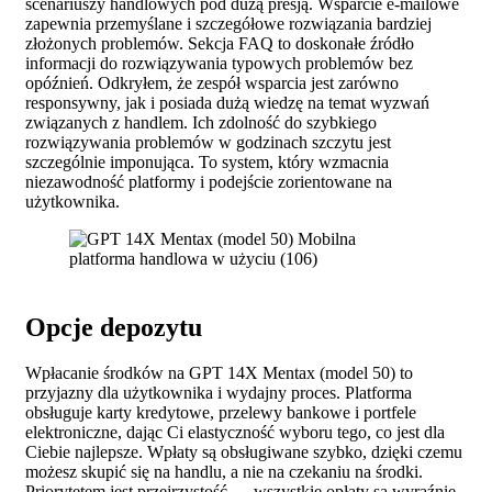
scenariuszy handlowych pod dużą presją. Wsparcie e-mailowe
zapewnia przemyślane i szczegółowe rozwiązania bardziej
złożonych problemów. Sekcja FAQ to doskonałe źródło
informacji do rozwiązywania typowych problemów bez
opóźnień. Odkryłem, że zespół wsparcia jest zarówno
responsywny, jak i posiada dużą wiedzę na temat wyzwań
związanych z handlem. Ich zdolność do szybkiego
rozwiązywania problemów w godzinach szczytu jest
szczególnie imponująca. To system, który wzmacnia
niezawodność platformy i podejście zorientowane na
użytkownika.
Opcje depozytu
Wpłacanie środków na GPT 14X Mentax (model 50) to
przyjazny dla użytkownika i wydajny proces. Platforma
obsługuje karty kredytowe, przelewy bankowe i portfele
elektroniczne, dając Ci elastyczność wyboru tego, co jest dla
Ciebie najlepsze. Wpłaty są obsługiwane szybko, dzięki czemu
możesz skupić się na handlu, a nie na czekaniu na środki.
Priorytetem jest przejrzystość — wszystkie opłaty są wyraźnie