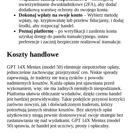
uwierzytelnianie dwuskładnikowe (2FA), aby dodać
dodatkową warstwę ochrony do swojego konta.
Dokonaj wpłaty na swoje konto
– Wybierz metodę
wpłaty, np. kryptowalutę lub przelew fiducjarny, i dodaj
środki, aby rozpocząć handel.
Poznaj platformę
– po weryfikacji i zasileniu konta
uzyskaj dostęp do panelu transakcyjnego, ustaw
preferencje i zacznij bezpiecznie realizować transakcje.
Koszty handlowe
GPT 14X Mentax (model 50) eliminuje niepotrzebne opłaty,
jednocześnie zachowując przejrzystość cen. Niskie spready
zapewniają, że traderzy nie tracą zysków z powodu
nadmiernych kosztów. Każda opłata jest ujawniana przed
wykonaniem, więc nie ma żadnych niemiłych niespodzianek.
Platforma ułatwia obliczanie wydatków, dzięki czemu handel
jest bardziej przewidywalny. Takie podejście przynosi korzyści
zarówno nowym, jak i doświadczonym traderom, którzy
potrzebują jasnych struktur kosztów. Bez ukrytych opłat
użytkownicy mogą pewnie dostosowywać swoje strategie bez
zastanawiania się nad wydatkami. GPT 14X Mentax (model
50) sprawia, że handel jest uczciwy, prosty i opłacalny.