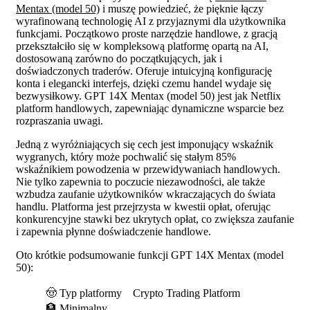
Mentax (model 50)
i muszę powiedzieć, że pięknie łączy
wyrafinowaną technologię AI z przyjaznymi dla użytkownika
funkcjami. Początkowo proste narzędzie handlowe, z gracją
przekształciło się w kompleksową platformę opartą na AI,
dostosowaną zarówno do początkujących, jak i
doświadczonych traderów. Oferuje intuicyjną konfigurację
konta i elegancki interfejs, dzięki czemu handel wydaje się
bezwysiłkowy. GPT 14X Mentax (model 50) jest jak Netflix
platform handlowych, zapewniając dynamiczne wsparcie bez
rozpraszania uwagi.
Jedną z wyróżniających się cech jest imponujący wskaźnik
wygranych, który może pochwalić się stałym 85%
wskaźnikiem powodzenia w przewidywaniach handlowych.
Nie tylko zapewnia to poczucie niezawodności, ale także
wzbudza zaufanie użytkowników wkraczających do świata
handlu. Platforma jest przejrzysta w kwestii opłat, oferując
konkurencyjne stawki bez ukrytych opłat, co zwiększa zaufanie
i zapewnia płynne doświadczenie handlowe.
Oto krótkie podsumowanie funkcji GPT 14X Mentax (model
50):
🤠 Typ platformy
Crypto Trading Platform
🏦 Minimalny