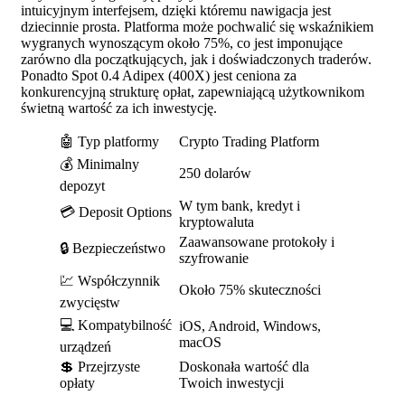
intuicyjnym interfejsem, dzięki któremu nawigacja jest
dziecinnie prosta. Platforma może pochwalić się wskaźnikiem
wygranych wynoszącym około 75%, co jest imponujące
zarówno dla początkujących, jak i doświadczonych traderów.
Ponadto Spot 0.4 Adipex (400X) jest ceniona za
konkurencyjną strukturę opłat, zapewniającą użytkownikom
świetną wartość za ich inwestycję.
🤖 Typ platformy
Crypto Trading Platform
💰 Minimalny
250 dolarów
depozyt
W tym bank, kredyt i
💳 Deposit Options
kryptowaluta
Zaawansowane protokoły i
🔒 Bezpieczeństwo
szyfrowanie
💹 Współczynnik
Około 75% skuteczności
zwycięstw
💻 Kompatybilność
iOS, Android, Windows,
macOS
urządzeń
💲 Przejrzyste
Doskonała wartość dla
opłaty
Twoich inwestycji