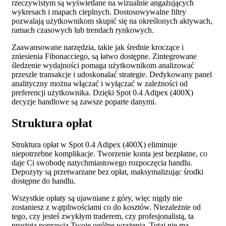
rzeczywistym są wyświetlane na wizualnie angażujących
wykresach i mapach cieplnych. Dostosowywalne filtry
pozwalają użytkownikom skupić się na określonych aktywach,
ramach czasowych lub trendach rynkowych.
Zaawansowane narzędzia, takie jak średnie kroczące i
zniesienia Fibonacciego, są łatwo dostępne. Zintegrowane
śledzenie wydajności pomaga użytkownikom analizować
przeszłe transakcje i udoskonalać strategie. Dedykowany panel
analityczny można włączać i wyłączać w zależności od
preferencji użytkownika. Dzięki Spot 0.4 Adipex (400X)
decyzje handlowe są zawsze poparte danymi.
Struktura opłat
Struktura opłat w Spot 0.4 Adipex (400X) eliminuje
niepotrzebne komplikacje. Tworzenie konta jest bezpłatne, co
daje Ci swobodę natychmiastowego rozpoczęcia handlu.
Depozyty są przetwarzane bez opłat, maksymalizując środki
dostępne do handlu.
Wszystkie opłaty są ujawniane z góry, więc nigdy nie
zostaniesz z wątpliwościami co do kosztów. Niezależnie od
tego, czy jesteś zwykłym traderem, czy profesjonalistą, ta
prostota poprawia Twoje ogólne wrażenia. Tutaj nie ma