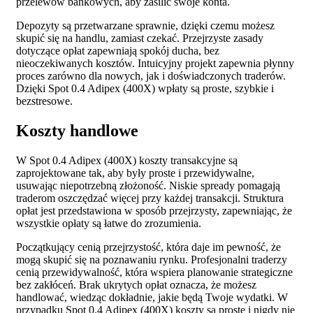
przelewów bankowych, aby zasilić swoje konta.
Depozyty są przetwarzane sprawnie, dzięki czemu możesz
skupić się na handlu, zamiast czekać. Przejrzyste zasady
dotyczące opłat zapewniają spokój ducha, bez
nieoczekiwanych kosztów. Intuicyjny projekt zapewnia płynny
proces zarówno dla nowych, jak i doświadczonych traderów.
Dzięki Spot 0.4 Adipex (400X) wpłaty są proste, szybkie i
bezstresowe.
Koszty handlowe
W Spot 0.4 Adipex (400X) koszty transakcyjne są
zaprojektowane tak, aby były proste i przewidywalne,
usuwając niepotrzebną złożoność. Niskie spready pomagają
traderom oszczędzać więcej przy każdej transakcji. Struktura
opłat jest przedstawiona w sposób przejrzysty, zapewniając, że
wszystkie opłaty są łatwe do zrozumienia.
Początkujący cenią przejrzystość, która daje im pewność, że
mogą skupić się na poznawaniu rynku. Profesjonalni traderzy
cenią przewidywalność, która wspiera planowanie strategiczne
bez zakłóceń. Brak ukrytych opłat oznacza, że możesz
handlować, wiedząc dokładnie, jakie będą Twoje wydatki. W
przypadku Spot 0.4 Adipex (400X) koszty są proste i nigdy nie