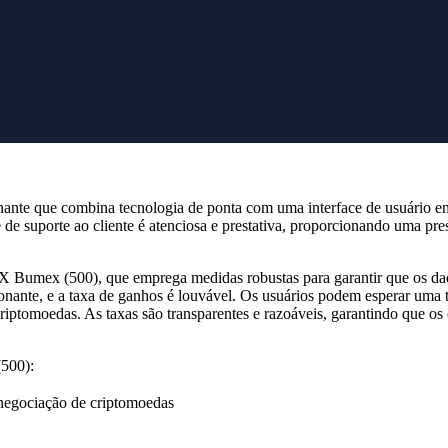
Sobrenome
I.LIVE
e obtenha acesso a um
E-mail
erfeita na configuração.
Você quis dizer
?
Substituir
Registro seguro
ante que combina tecnologia de ponta com uma interface de usuário env
 de suporte ao cliente é atenciosa e prestativa, proporcionando uma pre
0X Bumex (500), que emprega medidas robustas para garantir que os da
onante, e a taxa de ganhos é louvável. Os usuários podem esperar um
riptomoedas. As taxas são transparentes e razoáveis, garantindo que os
500):
 negociação de criptomoedas