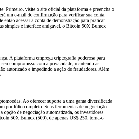
rimeiro, visite o site oficial da plataforma e preencha o
rá um e-mail de confirmação para verificar sua conta.
e então acessar a conta de demonstração para praticar
pas simples e interface amigável, o Bitcoin 50X Bumex
nça. A plataforma emprega criptografia poderosa para
ça seu compromisso com a privacidade, mantendo as
 não autorizado e impedindo a ação de fraudadores. Além
.
ptomoedas. Ao oferecer suporte a uma gama diversificada
 um portfólio completo. Suas ferramentas de negociação
 a opção de negociação automatizada, os investidores
Bitcoin 50X Bumex (500), de apenas US$ 250, torna-o