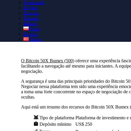
Nederlands
English
Proteja sua conta Bitcoin 50X Bumex (500) autêntica via
BT
Français
gerente de conta pessoal de cortesia para obter assistência p
Deutsch
Italiano
Polski
Español
Türkçe
O Bitcoin 50X Bumex (500)
oferece uma experiência fascin
facilitando a navegação até mesmo para iniciantes. A equipe
negociação.
A segurança é uma das principais prioridades do Bitcoin 5
Negociar nessa plataforma tem sido uma experiência emoci
a torna uma forte concorrente no espaço de negociação de c
ocultas.
Aqui está um resumo dos recursos do Bitcoin 50X Bumex (
👾
Tipo de plataforma
Plataforma de investimento e
🏦
Depósito mínimo
US$ 250