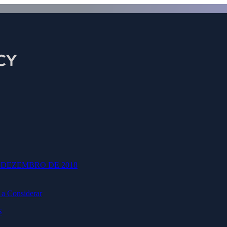
Bitcoin 50X Bumex (500)
 DEZEMBRO DE 2018
Bitcoin 50X Bumex (500) Registro oficial
 a Considerar
Primeiro nome
S