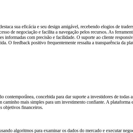
staca sua eficácia e seu design amigável, recebendo elogios de traders
processo de negociação e facilita a navegação pelos recursos. As ferra
ões informadas com precisão e facilidade. O suporte ao cliente respon
ecida. O feedback positivo frequentemente ressalta a transparência da p
contemporânea, concebida para dar suporte a investidores de todas as 
m caminho mais simples para um investimento confiante. A plataforma e
 objetivos financeiros.
sando algoritmos para examinar os dados do mercado e executar negoci