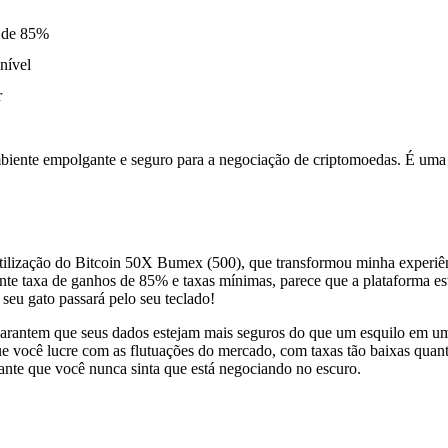
o de 85%
nível
r
ente empolgante e seguro para a negociação de criptomoedas. É uma pl
utilização do Bitcoin 50X Bumex (500), que transformou minha experiê
nte taxa de ganhos de 85% e taxas mínimas, parece que a plataforma 
seu gato passará pelo seu teclado!
arantem que seus dados estejam mais seguros do que um esquilo em um
 você lucre com as flutuações do mercado, com taxas tão baixas quant
rante que você nunca sinta que está negociando no escuro.