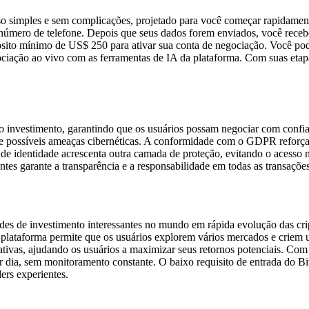
imples e sem complicações, projetado para você começar rapidamente. P
número de telefone. Depois que seus dados forem enviados, você recebe
ósito mínimo de US$ 250 para ativar sua conta de negociação. Você pod
ociação ao vivo com as ferramentas de IA da plataforma. Com suas eta
 investimento, garantindo que os usuários possam negociar com confia
 de possíveis ameaças cibernéticas. A conformidade com o GDPR refor
o de identidade acrescenta outra camada de proteção, evitando o acesso
entes garante a transparência e a responsabilidade em todas as transações
es de investimento interessantes no mundo em rápida evolução das cri
, a plataforma permite que os usuários explorem vários mercados e criem
tivas, ajudando os usuários a maximizar seus retornos potenciais. Com
r dia, sem monitoramento constante. O baixo requisito de entrada do 
ers experientes.