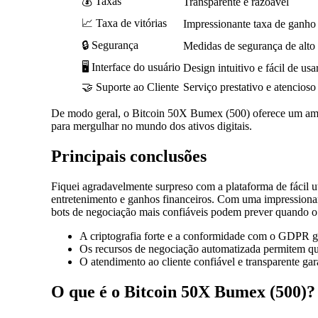
💰 Taxas
Transparente e razoável
📈 Taxa de vitórias
Impressionante taxa de ganh
🔒 Segurança
Medidas de segurança de alto 
🖥️ Interface do usuário
Design intuitivo e fácil de usa
🤝 Suporte ao Cliente
Serviço prestativo e atencioso
De modo geral, o Bitcoin 50X Bumex (500) oferece um ambi
para mergulhar no mundo dos ativos digitais.
Principais conclusões
Fiquei agradavelmente surpreso com a plataforma de fácil 
entretenimento e ganhos financeiros. Com uma impressiona
bots de negociação mais confiáveis podem prever quando o 
A criptografia forte e a conformidade com o GDPR g
Os recursos de negociação automatizada permitem que
O atendimento ao cliente confiável e transparente ga
O que é o Bitcoin 50X Bumex (500)?