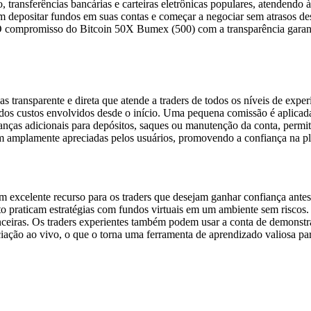
 transferências bancárias e carteiras eletrônicas populares, atendendo à
m depositar fundos em suas contas e começar a negociar sem atrasos d
. O compromisso do Bitcoin 50X Bumex (500) com a transparência garant
 transparente e direta que atende a traders de todos os níveis de expe
dos custos envolvidos desde o início. Uma pequena comissão é aplicad
nças adicionais para depósitos, saques ou manutenção da conta, permit
oram amplamente apreciadas pelos usuários, promovendo a confiança na p
xcelente recurso para os traders que desejam ganhar confiança antes de
o praticam estratégias com fundos virtuais em um ambiente sem riscos. E
nceiras. Os traders experientes também podem usar a conta de demonstra
iação ao vivo, o que o torna uma ferramenta de aprendizado valiosa par