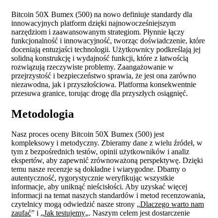
Bitcoin 50X Bumex (500) na nowo definiuje standardy dla
innowacyjnych platform dzięki najnowocześniejszym
narzędziom i zaawansowanym strategiom. Płynnie łączy
funkcjonalność i innowacyjność, tworząc doświadczenie, które
doceniają entuzjaści technologii. Użytkownicy podkreślają jej
solidną konstrukcję i wydajność funkcji, które z łatwością
rozwiązują rzeczywiste problemy. Zaangażowanie w
przejrzystość i bezpieczeństwo sprawia, że jest ona zarówno
niezawodna, jak i przyszłościowa. Platforma konsekwentnie
przesuwa granice, torując drogę dla przyszłych osiągnięć.
Metodologia
Nasz proces oceny Bitcoin 50X Bumex (500) jest
kompleksowy i metodyczny. Zbieramy dane z wielu źródeł, w
tym z bezpośrednich testów, opinii użytkowników i analiz
ekspertów, aby zapewnić zrównoważoną perspektywę. Dzięki
temu nasze recenzje są dokładne i wiarygodne. Dbamy o
autentyczność, rygorystycznie weryfikując wszystkie
informacje, aby uniknąć nieścisłości. Aby uzyskać więcej
informacji na temat naszych standardów i metod recenzowania,
czytelnicy mogą odwiedzić nasze strony „
Dlaczego warto nam
zaufać
” i „
Jak testujemy
„. Naszym celem jest dostarczenie