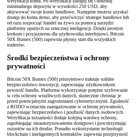
weryfikacji konta. Po weryfikacji zaloguj się i dokonaj
minimalnego depozytu w wysokości 250 USD, aby
aktywować swoje konto handlowe. Następnie możesz uzyskać
dostęp do konta demo, aby przećwiczyć strategie handlowe lub
od razu rozpocząć handel na żywo za pomocą narzędzi
platformy opartych na sztucznej inteligencji. Dzięki prostym
krokom i przyjaznemu dla użytkownika interfejsowi, Bitcoin
50X Bumex (500) zapewnia płynny start dla wszystkich
traderów.
Środki bezpieczeństwa i ochrony
prywatności
Bitcoin 50X Bumex (500) priorytetowo traktuje solidne
bezpieczeństwo inwestycji, zapewniając użytkownikom
pewność handlu. Platforma wykorzystuje potężne szyfrowanie
w celu ochrony wrażliwych danych, skutecznie chroniąc je
przed potencjalnymi zagrożeniami cybernetycznymi. Zgodność
z RODO wzmacnia zaangażowanie w ochronę prywatności,
zapewniając bezpieczeństwo i poufność danych osobowych.
Weryfikacja tożsamości dodaje kolejną warstwę ochrony,
zapobiegając nieautoryzowanemu dostępowi i powstrzymując
oszustów na ich drodze. Ponadto wykorzystanie technologii
blockchain i inteligentnych kontraktów zapewnia przejrzystość