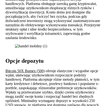
handlowych. Platforma obsługuje szeroką gamę kryptowalut,
umożliwiając użytkownikom eksplorację różnych rynków i
dywersyfikację inwestycji. Konto demo jest dostępne dla
początkujących, aby ćwiczyć bez ryzyka, podczas gdy
doświadczeni inwestorzy mogą wykorzystać zautomatyzowane
narzędzia do efektywnego wykonywania transakcji. Przejrzyste
struktury opłat i silne środki bezpieczeństwa, w tym
szyfrowanie i weryfikacja tożsamości, zapewniają godne
zaufania środowisko.
Opcje depozytu
Bitcoin 50X Bumex (500)
oferuje elastyczne i wygodne opcje
wpłat, ułatwiając użytkownikom rozpoczęcie podróży
handlowej. Platforma akceptuje różne metody płatności, w tym
karty kredytowe i debetowe, przelewy bankowe i popularne e-
portfele, zaspokajając różnorodne preferencje użytkowników.
Wpłaty są przetwarzane szybko, dzięki czemu użytkownicy
mogą zasilić swoje konta i rozpocząć handel bez zbędnych
opóźnień. Minimalny wymagany depozyt w wysokości 250
USD sprawia, że platforma jest dostępna zarówno dla nowych,