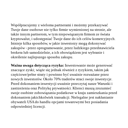
Współpracujemy z wieloma partnerami i możemy przekazywać
Twoje dane osobowe nie tylko firmie wymienionej na stronie, ale
także innym partnerom, w tym niepowiązanym firmom ze świata
kryptowalut, i udostępniać Twoje dane do ich celów komercyjnych.
Istnieje kilka sposobów, w jakie inwestorzy mogą dokonywać
zakupów - przez oprogramowanie, przez ludzkiego przedstawiciela
brokera lub samodzielnie, a ich obowiązkiem jest wybranie i
określenie najlepszego sposobu zakupu.
Ważna uwaga dotycząca ryzyka:
Inwestowanie może generować
znaczące zyski; wiąże się jednak również z ryzykiem, takim jak
częściowe/pełne straty i powinno być uważnie rozważane przez
nowych inwestorów. Około 70% traderów straci swoje inwestycje.
Przed dokonaniem inwestycji uważnie przeczytaj nasze Warunki i
zastrzeżenia oraz Politykę prywatności. Klienci muszą zrozumieć
swoje osobiste zobowiązania podatkowe w kraju zamieszkania przed
dokonaniem jakichkolwiek transakcji. Nielegalne jest nakłanianie
obywateli USA do handlu opcjami towarowymi bez posiadania
odpowiedniej licencji.