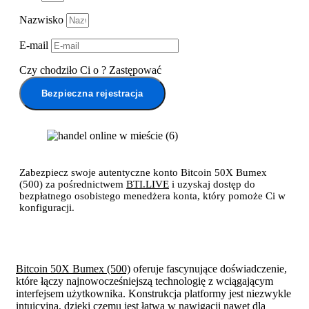
Nazwisko
E-mail
Czy chodziło Ci o
?
Zastępować
Bezpieczna rejestracja
Zabezpiecz swoje autentyczne konto Bitcoin 50X Bumex
(500) za pośrednictwem
BTI.LIVE
i uzyskaj dostęp do
bezpłatnego osobistego menedżera konta, który pomoże Ci w
konfiguracji.
Bitcoin 50X Bumex (500)
oferuje fascynujące doświadczenie,
które łączy najnowocześniejszą technologię z wciągającym
interfejsem użytkownika. Konstrukcja platformy jest niezwykle
intuicyjna, dzięki czemu jest łatwa w nawigacji nawet dla