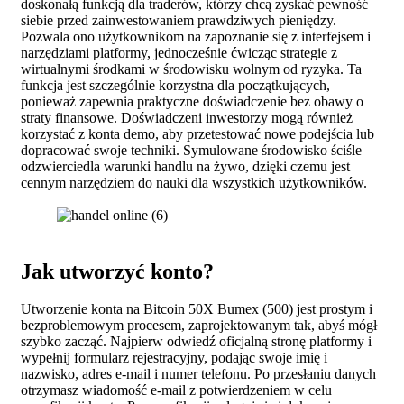
doskonałą funkcją dla traderów, którzy chcą zyskać pewność
siebie przed zainwestowaniem prawdziwych pieniędzy.
Pozwala ono użytkownikom na zapoznanie się z interfejsem i
narzędziami platformy, jednocześnie ćwicząc strategie z
wirtualnymi środkami w środowisku wolnym od ryzyka. Ta
funkcja jest szczególnie korzystna dla początkujących,
ponieważ zapewnia praktyczne doświadczenie bez obawy o
straty finansowe. Doświadczeni inwestorzy mogą również
korzystać z konta demo, aby przetestować nowe podejścia lub
dopracować swoje techniki. Symulowane środowisko ściśle
odzwierciedla warunki handlu na żywo, dzięki czemu jest
cennym narzędziem do nauki dla wszystkich użytkowników.
Jak utworzyć konto?
Utworzenie konta na Bitcoin 50X Bumex (500) jest prostym i
bezproblemowym procesem, zaprojektowanym tak, abyś mógł
szybko zacząć. Najpierw odwiedź oficjalną stronę platformy i
wypełnij formularz rejestracyjny, podając swoje imię i
nazwisko, adres e-mail i numer telefonu. Po przesłaniu danych
otrzymasz wiadomość e-mail z potwierdzeniem w celu