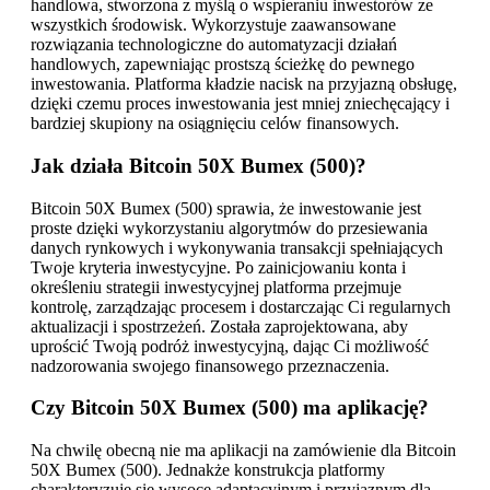
handlowa, stworzona z myślą o wspieraniu inwestorów ze
wszystkich środowisk. Wykorzystuje zaawansowane
rozwiązania technologiczne do automatyzacji działań
handlowych, zapewniając prostszą ścieżkę do pewnego
inwestowania. Platforma kładzie nacisk na przyjazną obsługę,
dzięki czemu proces inwestowania jest mniej zniechęcający i
bardziej skupiony na osiągnięciu celów finansowych.
Jak działa Bitcoin 50X Bumex (500)?
Bitcoin 50X Bumex (500) sprawia, że inwestowanie jest
proste dzięki wykorzystaniu algorytmów do przesiewania
danych rynkowych i wykonywania transakcji spełniających
Twoje kryteria inwestycyjne. Po zainicjowaniu konta i
określeniu strategii inwestycyjnej platforma przejmuje
kontrolę, zarządzając procesem i dostarczając Ci regularnych
aktualizacji i spostrzeżeń. Została zaprojektowana, aby
uprościć Twoją podróż inwestycyjną, dając Ci możliwość
nadzorowania swojego finansowego przeznaczenia.
Czy Bitcoin 50X Bumex (500) ma aplikację?
Na chwilę obecną nie ma aplikacji na zamówienie dla Bitcoin
50X Bumex (500). Jednakże konstrukcja platformy
charakteryzuje się wysoce adaptacyjnym i przyjaznym dla