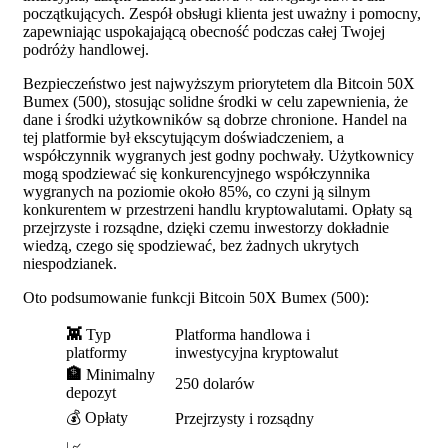
początkujących. Zespół obsługi klienta jest uważny i pomocny,
zapewniając uspokajającą obecność podczas całej Twojej
podróży handlowej.
Bezpieczeństwo jest najwyższym priorytetem dla Bitcoin 50X
Bumex (500), stosując solidne środki w celu zapewnienia, że
dane i środki użytkowników są dobrze chronione. Handel na
tej platformie był ekscytującym doświadczeniem, a
współczynnik wygranych jest godny pochwały. Użytkownicy
mogą spodziewać się konkurencyjnego współczynnika
wygranych na poziomie około 85%, co czyni ją silnym
konkurentem w przestrzeni handlu kryptowalutami. Opłaty są
przejrzyste i rozsądne, dzięki czemu inwestorzy dokładnie
wiedzą, czego się spodziewać, bez żadnych ukrytych
niespodzianek.
Oto podsumowanie funkcji Bitcoin 50X Bumex (500):
👾
Typ
Platforma handlowa i
platformy
inwestycyjna kryptowalut
🏦
Minimalny
250 dolarów
depozyt
💰 Opłaty
Przejrzysty i rozsądny