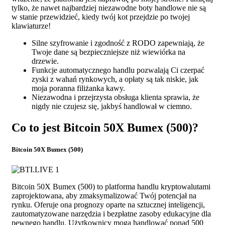
tylko, że nawet najbardziej niezawodne boty handlowe nie są
w stanie przewidzieć, kiedy twój kot przejdzie po twojej
klawiaturze!
Silne szyfrowanie i zgodność z RODO zapewniają, że
Twoje dane są bezpieczniejsze niż wiewiórka na
drzewie.
Funkcje automatycznego handlu pozwalają Ci czerpać
zyski z wahań rynkowych, a opłaty są tak niskie, jak
moja poranna filiżanka kawy.
Niezawodna i przejrzysta obsługa klienta sprawia, że
nigdy nie czujesz się, jakbyś handlował w ciemno.
Co to jest Bitcoin 50X Bumex (500)?
Bitcoin 50X Bumex (500)
Bitcoin 50X Bumex (500) to platforma handlu kryptowalutami
zaprojektowana, aby zmaksymalizować Twój potencjał na
rynku. Oferuje ona prognozy oparte na sztucznej inteligencji,
zautomatyzowane narzędzia i bezpłatne zasoby edukacyjne dla
pewnego handlu. Użytkownicy mogą handlować ponad 500