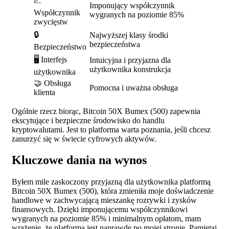
📈
Imponujący współczynnik
Współczynnik
wygranych na poziomie 85%
zwycięstw
🔒
Najwyższej klasy środki
bezpieczeństwa
Bezpieczeństwo
🖥️ Interfejs
Intuicyjna i przyjazna dla
użytkownika konstrukcja
użytkownika
🤝 Obsługa
Pomocna i uważna obsługa
klienta
Ogólnie rzecz biorąc, Bitcoin 50X Bumex (500) zapewnia
ekscytujące i bezpieczne środowisko do handlu
kryptowalutami. Jest to platforma warta poznania, jeśli chcesz
zanurzyć się w świecie cyfrowych aktywów.
Kluczowe dania na wynos
Byłem mile zaskoczony przyjazną dla użytkownika platformą
Bitcoin 50X Bumex (500), która zmieniła moje doświadczenie
handlowe w zachwycającą mieszankę rozrywki i zysków
finansowych. Dzięki imponującemu współczynnikowi
wygranych na poziomie 85% i minimalnym opłatom, mam
wrażenie, że platforma jest naprawdę po mojej stronie. Pamiętaj